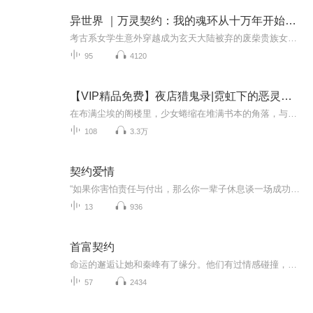
异世界 ｜万灵契约：我的魂环从十万年开始｜系统流｜御兽【多人有声演播剧】
考古系女学生意外穿越成为玄天大陆被弃的废柴贵族女，携一条破船开局，历经艰辛，被家族遗弃又如何？照样有人疼有人爱。遭人嫉妒排挤又如何？照样收货一群互相帮助的朋友。且听她如何逆袭拯救玄天大陆。
95
4120
【VIP精品免费】夜店猎鬼录|霓虹下的恶灵契约|有声广播剧|多播|艾宝良倾情客串
在布满尘埃的阁楼里，少女蜷缩在堆满书本的角落，与养母的争吵声此起彼伏。她渴望用文字挣脱命运，却总被现实击碎。一次偶然的机会，她带着黑猫踏入夜店，遇见形形色色的异界生物，接下神秘任务。雨水会说话，夜魔悄然潜伏，而她竟能通过口诀召唤魔法。当...
108
3.3万
契约爱情
“如果你害怕责任与付出，那么你一辈子休息谈一场成功的恋爱。就算你拥有万贯家财，没有属于自己的爱情，也是贫穷的。”曾皓曾经想起这句老师给他的忠告，每次都是那样的深奥，非但要自己亲身经历后才明白里面的多种含义。坐在舒适的办公室，穿过宽大落地...
13
936
首富契约
命运的邂逅让她和秦峰有了缘分。他们有过情感碰撞，但最后也没走在一起。而王雨萱，从始至终，她都是关心爱护着男主的，秦峰一开始不知她爱着自己，以为是出于关心，可怜自己，最后发现了。两人无疑是最佳的一对。他们最后在一起了。关于那一年的契约，罗...
57
2434