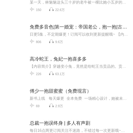
某一天，林魅魅这头三十岁的老牛被一棵比她小五岁的嫩草给撩了，而她还以为人家是开挖掘机的。“你……是开挖掘机的？”“嗯，你猜对三分之一。”然后再某一天，林魅魅在机场看到了一身帅气制服拖着行李箱的男人，觉得她被欺骗了。“你不是开挖掘机的，你明明是开飞机的！”“所以我说你猜对三分之一啊，都是机嘛。”“……”林魅魅不想啃这把嫩草了，说好的小奶狗呢？这明明就是爱耍着她玩的小狼狗！
150
22.6万
免费多音色|第一婚宠：帝国老公，抱一抱|古代言情&一夜情&总裁&萝莉&腹黑&邪魅&霸道&欢喜冤家&宠文
日更5集，不定期爆更！订阅可以收到更新提醒哦~ 【内容简介】 在繁华的安家，二小姐安岚身世坎坷，父亲早逝，伯母徐艳娇暗藏祸心。一次偶然，她揭露了家族纷争的阴霾，而归国的未婚夫北辰夜，恰如一道闪电，照亮了她的世界。北辰夜的目标不仅是揭示阴谋，...
806
9.6万
高冷蛇王，兔妃一抱喜多多
【内容简介】穿越变小兔，竟然是给蛇王当贡品的。贡品是什么？吃？难道这里是食兔国？苏蒙蒙果断逃跑。...
226
63.1万
傅少一抱甜蜜蜜（免费现言）
新书上线 每天爆更 全本免费 一场精心设计，她被未婚夫陷害失身，成为笑话，一夕之间，家族破产，她走投无路，只好转身求他——傅战霆，这个权势滔天的男人，让她摇身一变成为未婚夫的小婶婶！“傅少，外面有传言说您的太太是破鞋。”“你的意思是，我傅战霆是捡破鞋的人？”他不仅对她百般宠溺，更是不惜为了她力挽狂澜、助她各种虐渣渣！欢迎收听
69
2.9万
总裁一抱误终身 | 多人有声剧
每日16点两更订阅关注不迷路，不错过每一次更新哦~【内容简介】一夜醉酒，几乎全城都知道一个来历不明的女人把江城最有权有钱有颜的男人给睡了。所以他亲自上门美其名曰要她负责：要么赔人要么赔钱！“知道自己在吃软饭，那晚上干活就卖力点！”她一脸无辜...