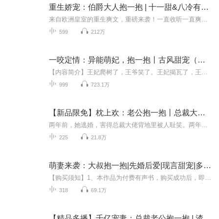
重生娇宠：伯爵大人抱一抱 | 十一甜&八冷有声剧
来自欧洲皇室的重生爽文，重磅来袭！一直收听一直爽！十一甜&八冷再度合作，且听皇家伯爵护航，一路打倒渣男贱女！本专辑为VIP免费收听专辑更多福利活动，关注我的主播圈子即可参与哦~【内容简介】重生后的她从小天使，变成了一心报仇的小魔女，再见仇人，...
599
212万
一咬定情：异能萌妃，抱一抱丨古风甜宠（精品多人剧）
【内容简介】王妃爬树了，王爷笑了。王妃揭瓦了，王爷又笑了。王爷今天笑一整天了。众人秒懂，王妃昨夜咬咬咬了！二十五世纪强大的吸血鬼少女，穿越异世傻子王妃。“傻子”？说我？等下分分钟弄哭你哦。异能在手，天下我有，唯有美食能挡我！勾心斗角，全...
999
723.1万
【新品限免】枕上欢：老公抱一抱丨总裁大佬的在逃明星妻
两年前，她逃婚，害得总裁大佬背地里被人耻笑。两年后，大佬找上门，势要她付出代价。谁知，连自己都搭进去了！助理：我家总裁大概是最失败的复仇者！外界传言，厉总有受虐倾向。厉瑾川怒道：你们懂什么？我允许老婆在人前嚣张，但没人的时候，必须时刻服从！
225
21.8万
萌妻来袭：大叔抱一抱|先婚后爱|现言甜宠|多人有声剧
【购买须知】1、本作品为付费有声书，购买成功后，即可收听。2、版权归原作者所有，严禁翻录成任何形式，严禁在任何第三方平台传播，违者将追究其法律责任。3、如在充值／购买环节遇到问题，您可通过页面右上方按钮，将页面分享至微信内使用微信支付完成购...
318
69.1万
【精品多播】千亿宠妻：总裁老公抱一抱 | 渣男劈腿总裁甜宠