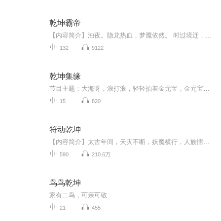
乾坤霸帝
【内容简介】浊夜。隐龙热血，梦魇依然。 时过境迁，恩怨难断。 佳人。与君别恨，三千垂下，侧耳缠绵。 征途。九族神血，万兽心肝。乾坤大道，逆者霸天。 我的刀，劈天裂地；我的剑，灭神诛仙。 鸿蒙绝唱，天地逆转。乾坤无梦，日月无眠。 看我纵横寰宇，...
132
9122
乾坤集缘
节目主题：大海呀，浪打浪，轻轻拍着金元宝，金元宝，变猪宝，活泼可爱的猪宝。没错，猪宝就是吸收天地灵气，从而“成精”的存钱罐。说到天地灵气，就不得不说说“从天而降”的淘气包---小星了。她，来自天上的一个古老的国家，天慧光国！因为过厌了天上的...
15
820
符动乾坤
【内容简介】太古年间，天灾不断，妖魔横行，人族懦弱，随时有灭族的危险。其时，天降武道圣碑和符道神符，有人族先贤参悟圣碑、神符，武道和符道自此大兴，人族逆袭各大种族，逐渐在大陆占据主导地位。数万年之后，在大陆东部一个小王国都城中，一名自幼...
590
210.6万
鸟鸟乾坤
家有二鸟，可亲可敬
21
455