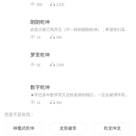
800
2.8万
朗朗乾坤
欢迎大家订阅关注（不一样的朗朗乾坤），希望你们喜欢。大家好朗读可以使我们改变很多，本节目让我们来学习如何朗读，我也是学习者我也是爱好者，通过朗读可以使发声更有力量、清晰，讲话发音准确，语言流畅。通过朗读能够改变内向害羞的性格。通过朗读有...
13
565
梦里乾坤
91
2764
数字乾坤
★学过多年数学而又还给老师的我们，一定会被博学而热情洋溢的作者惊到——数字1~9原来有这么多的迷人性质，还跟我们的生活息息相关！★数字1：取一个随机的正整数，第一位为1的概率有多大？当然是九分之一。然而如果改变一下场景，比如计算城镇的人口规模...
11
491
您是不是在找：
神魔武乾坤
龙形徽章
乾龙坤龙