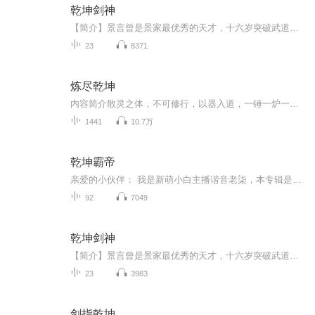
乾坤剑神
【简介】景言曾是景家最优秀的天才，十六岁突破武道九重天踏入先天之境，整个东临城无人能比，却莫名其妙在进入神风学院后境界跌落，成为笑柄。 解开乾坤戒封印，重新崛起，最终制霸天元大陆，成为无数武者仰望的存在。...【收听须知】由于音频录制比较慢，如果想快速阅读小说文字版的全部章节，请在公众号【今夜书架】，关注后回复主角名即可阅读全部章节。
23
8371
炼尽乾坤
内容简介散灵之体，不可修行，以器入道，一锤一炉一道心，炼物炼人炼乾坤。作者/主播简介作者：土豆烧鸭，代表作《月下夜神》。主播：远声，资深有声小说播讲者，曾于市电台工作。代表作《无尽晋级赛》，《炼尽乾坤》，《战国之军师崛起》，《绝世高手行都...
1441
10.7万
乾坤霸帝
亲爱的小伙伴： 我是新萌小白主播谐音老柒，本专辑是老柒的有声书的第一次喲！也是处女作，每天晚上坚守麦克风与电脑之间熬夜的成果嘤嘤嘤喲，各位小伙伴给予我新萌小白多多关注、支持、订阅、评论。后期、主述播讲老柒在有声书不断地成长中，小伙伴请给予...
92
7049
乾坤剑神
【简介】景言曾是景家最优秀的天才，十六岁突破武道九重天踏入先天之境，整个东临城无人能比，却莫名其妙在进入神风学院后境界跌落，成为笑柄。 解开乾坤戒封印，重新崛起，最终制霸天元大陆，成为无数武者仰望的存在。...【收听须知】由于音频录制比较慢，如果想快速阅读小说文字版的全部章节，请在微信中搜索公众号【今夜书架】，关注后回复主角名即可阅读全部章节。...
23
3983
剑指乾坤