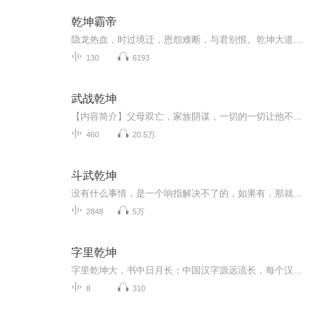
乾坤霸帝
隐龙热血，时过境迁，恩怨难断，与君别恨。乾坤大道，逆者霸天。刀，劈天裂地；剑，灭神诛仙。天地逆转，乾坤无梦，日月无眠。纵横寰宇，三界尽情惊颤。
130
6193
武战乾坤
【内容简介】父母双亡，家族阴谋，一切的一切让他不得已踏上了一条复仇之路。雷霆灭世，灵魂不朽，上古时期的惊天秘密让他掌握，是苟活？还是踏破青天？【作者/主播简介】作者：飞火流星，网络小说作家。主播：泫夜_紫音天成，有声小说演播主播，配音CV，...
460
20.5万
斗武乾坤
没有什么事情，是一个响指解决不了的，如果有，那就两个响指！张陌凡得逆天机遇，修炼无敌功法，觉醒五个斗魂，开启了一条碾压无数天才，主宰万古乾坤之路！
2848
5万
字里乾坤
字里乾坤大，书中日月长；中国汉字源远流长，每个汉字都有其逻辑意义及象征意义，深入思考对于提升自我文化修养有着重要意义，正确的表达与文字的运用将有助于事半功倍效果的达成，一起来学习吧，共同传承，找到领悟汉字的乐趣，增长生活智慧
8
310