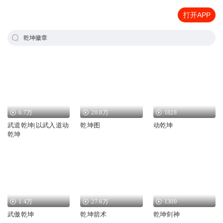
打开APP
乾坤徽章
6.7万
20.8万
1828
武道乾坤|以武入道动
乾坤图
动乾坤
乾坤
1.4万
27.6万
1300
武傲乾坤
乾坤箭术
乾坤剑神