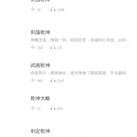
42
1438
剑荡乾坤
神魔无道，唯我一剑。轮回百世，赤诚剑心未改。以剑问道，斩断宿命；以剑为笔，重写武林乾坤。剑锋所向，万派臣服！
318
1万
武画乾坤
内容简介：图画神兵，谁与争锋？图画英雄，千古豪情。图画妖兽，天地沸腾。图画佳人，倾国倾城。草尘做笔，书写星辰日月。凌空点指，泼墨江海山河。命轮笔下，天地可出！作者：牛鬼流，黑岩签约作者，著有作品：《武画乾坤》《我当上帝那些事儿》。主播：...
460
2147
乾坤大略
11
676
剑定乾坤