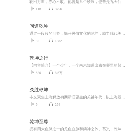
轮回万世，赤心不改。他曾是凡尘蝼蚁，也曾是九天仙尊。这一世，他重归故土，誓要以手中之剑，定鼎乾坤，踏碎凌霄。当命运的齿轮再次转动，他能否打破宿命，成为那万古唯一的剑神？
110
3756
问道乾坤
通过一段段的问答，揭开民俗文化的乾坤，助力现代美好生活。喜欢民俗文化，喜欢易文化的朋友，这个专辑可以让你从不同的角度来看待我们身边发生的故事。
32
1382
乾坤之行
【内容简介】一个少年，一个尚未知道出路在哪里的普通读书人。无意获一神奇莫测乾坤石，彻底改变与世浮沉、草间存活的命运。从此，身涉修真界这个最大江湖，行走乾坤，难以停息。人生际遇，动止纷纭；宇宙万象，变化莫测。他是如何高飞远翔、无畏阔步于大...
326
3.5万
决胜乾坤
夲文聚焦上海解放初期新旧更生的关键年代，以上海最核心的纺织业，各类轻工业的复苏崛起……！
9
224
乾坤至尊
拥有四大血脉之一的龙血血脉和禁神之体。慕岚，乾坤学院七仙女之中排行第七的圣洁仙子，十大体质之一的灭绝神体。