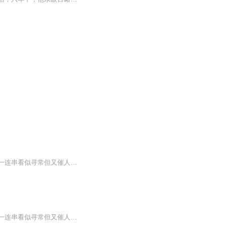
男孩桑桑在油麻地小学度过了六年刻骨铭心、终身难忘的校园生活，亲眼目睹或直接演绎了一连串看似寻常但又催人泪下、震撼人心的故事:少男少女之间纯洁无瑕的情意，不幸少年与厄运相拼时的悲怆与优雅，残疾男孩对尊严的执著坚守，在死亡体验中对生命的深切而...
男孩桑桑在油麻地小学度过了六年刻骨铭心、终身难忘的校园生活，亲眼目睹或直接演绎了一连串看似寻常但又催人泪下、震撼人心的故事：少男少女之间纯洁无瑕的情意，不幸少年与厄运相拼时的悲怆与优雅，残疾男孩对尊严的执著坚守，在死亡体验中对生命的深切而优美的领悟，垂暮老人在人生的*后瞬间闪耀出的人格光辉，大人们之间扑朔迷离且又充满诗情画意的情感纠葛……这一切，清楚而又朦胧地展现在少年桑桑的世界里。 这是一部富有品位、格调高雅的叙儿童长篇小说，叙述风格浅易而又深刻、谐趣而又庄重，自始至终洋溢着一种淳朴的美感，荡漾着一种悲悯的情怀——这种情怀在人与人的关系日趋疏远、情感日趋淡漠的当今世界中，显得弥足珍贵、格外感人。