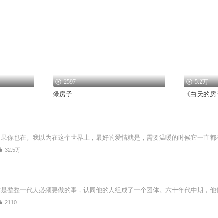
2597
5.2万
绿房子
《白天的房
32.5万
2110