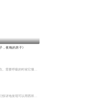
子，夜晚的房子》
四季很好，如果你也在。我以为在这个世界上，最好的爱情就是，需要温暖的时候它一直都在。需要呼吸的时候它懂得退守静候，不曾离开。年岁渐长，我们住的古老房子，沉厚非常。房子里的声音，一直朴素。生活，不是欲望，而是一种需求。有时候我会觉得幸福是...
热爱科塔萨尔是整整一代人必须要做的事，认同他的人组成了一个团体。六十年代中期，他们惊讶地发现可以用西班牙语像爵士乐那样自由地写作，摒弃约定俗成，或者像杜尚那样，将日用品放在意想不到的地方，用新的视角将它们点化为艺术品。一个带法国口音、将大舌音发成喉音的阿根廷人也会如此迷人。更何况，他多此一举地像罗杰·瓦迪姆那样戴着黑色玳瑁眼镜，一张五十年代索邦大学学生的脸，一缕头发遮住额头，正好配上翻领毛衣，照片上的他吹着小号，人如其文，难怪会给当时思想自由、想象力丰富的读者们造成精神毒害。没有哪个女孩读完《跳房子》后不去梦想成为玛伽。