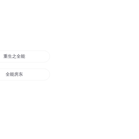
重生之全能房东
全能房东
我的房东是女鬼
重生之花房宠妻
我的房东是只猫