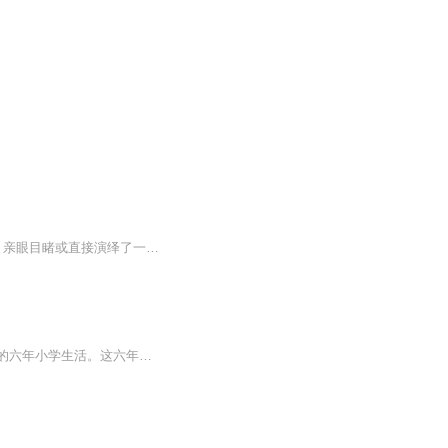
宝贝推荐给我读的一本书。男孩桑桑在油麻地小学度过了6年刻骨铭心终身难忘的校园生活，亲眼目睹或直接演绎了一连串看似寻常却又催人泪下，震撼人心的故事:少男少女之间纯洁无瑕的情谊，不幸少年与厄运相拼时的悲怆与优雅，残疾男孩对尊严的执着坚守，在死...
《草房子》是作家曹文轩创作的一部长篇小说。作品中讲述了男孩桑桑刻骨铭心，终身难忘的六年小学生活。这六年，是他接受人生启蒙教育的六年。