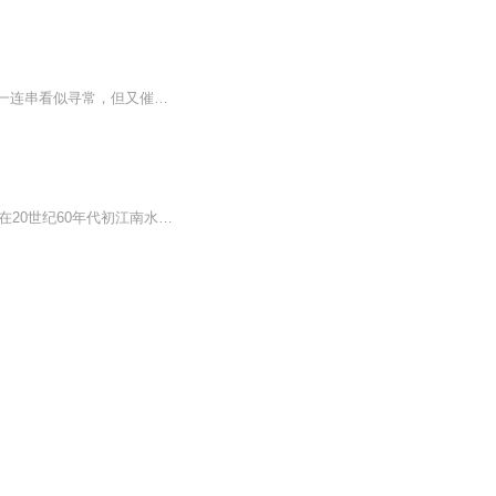
男孩桑桑在油麻地小学度过了六年刻骨铭心、终生难忘的校园生活，亲眼目睹或直接演绎了一连串看似寻常，但又催人泪下、震撼人心的故事：少男少女之间纯洁无瑕的情意，不幸少年与厄运相拼时的悲怆与优雅，残疾男孩对尊重的执著坚守，在死亡体验中对生命的深...
《草房子》是作家曹文轩创作的一部长篇小说，首次出版于1997年。《草房子》讲述了发生在20世纪60年代初江南水乡一个动人动情的童年故事，少男少女之间毫无瑕疵的纯情，不幸少年与厄运拼搏的悲怆与优雅，在死亡体验中对生命的深切而优美的领悟，大人们之间...