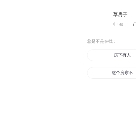
草房子
60
您是不是在找：
房下有人
这个房东不
万界房二代
修真界房东
美女的最强