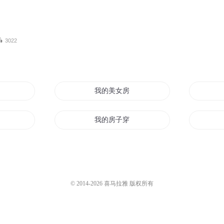
3022
我的美女房客
太冷
我的房子穿越诸天
老房子的春天
我的房东是二哈
© 2014-
2026
喜马拉雅 版权所有
房东
瓦房之上