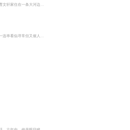
我的空间里到处流淌着水，《草房子》以及我的其他作品皆因水而生，作家曹文轩如是说。曹文轩家住在一条大河边上。这是他最喜欢的情景，他竟然在作品中不止一次地写过这个迷人的句子。那时，我就进入了水的世界。一条大河，一条烟雨蒙蒙的大河，在飘动着。...
作品写了男孩桑桑刻骨铭心，终身难忘的六年小学生活。六年中，他亲眼目睹或直接参与了一连串看似寻常但又催人泪下、感动人心的故事：少男少女之间毫无瑕疵的纯情，不幸少年与厄运相拼时的悲怆与优雅，残疾男孩对尊严的执著坚守，垂暮老人在最后一瞬间所闪...
这是一部讲究品位的少年长篇小说作品，写了男孩桑桑刻骨铭心，终身难忘的小学六年的生活，六年中，他亲眼目睹或直接参与了一连串看似寻常，但又催人泪下，撼动人心的故事：少男少女之间毫无瑕疵的纯情，不幸少年与厄运相拼时的悲怆与优雅，残疾男孩对尊严的执着坚守，垂暮老人在最后一瞬所闪耀的人格光彩，在死亡体验中对生命深切而优美的领悟，大人们之间扑簌迷离又充满诗情画意的情感纠葛……这一切既清楚又朦胧地展现在少年桑桑的世界里，这六年，是他接受人生启蒙教育的六年！