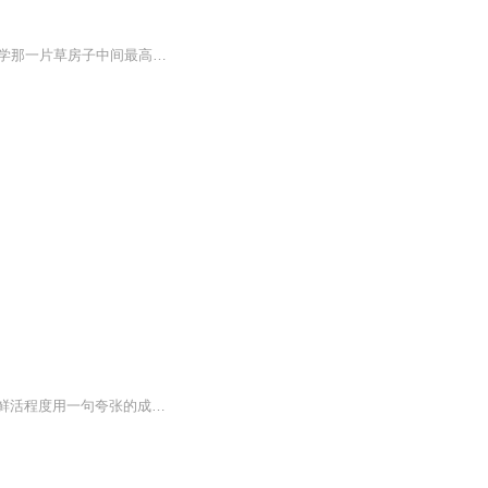
那是一九六二年入睡月的一个上午，秋风乍起，暑气已去，14岁的男孩桑桑登上了油麻地小学那一片草房子中间最高一幢的房顶，他坐在屋脊上，油麻地小学第一次一下子就全都扑进了他的眼底。秋天的白云，温柔如絮，悠悠远去；梧桐的枯叶，正在秋风里忽闪忽闪地...
人物形象的典型性，是曹文轩所有小说的显著特点，他的《草房子》《红瓦》等人物形象的鲜活程度用一句夸张的成语说，应该是无与伦比的。曹文轩小说中的主人公千差万别，很少有重复或者说相似的。因为主人公的经历都是不同的。秃鹤是曹文轩小说中塑造的一个...