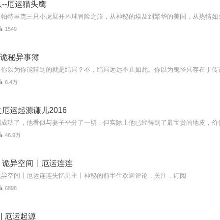
--厄运猫头鹰
1549
| 诡秘异事簿
6.4万
厄运起源谦儿2016
46.9万
丨诡异空间丨厄运连连
诡异空间丨厄运连连失忆男主丨神秘的前半生欢迎评论，关注，订阅
6898
| 厄运起源