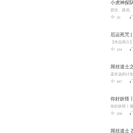
小虎神探队
20
厄运死咒 
154
屌丝道士之
947
你好妖怪
你好妖怪丨
208
屌丝道士 2