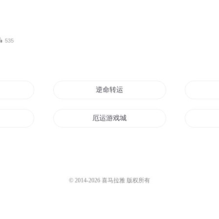
535
逆命转运
主宰
厄运游戏城
厄运之歌
厄运缠身
© 2014-
2026
喜马拉雅 版权所有
左手好运右手厄运