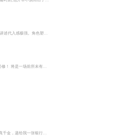
演播：木槿苏苏 矿山的男人木槿苏苏：全职播音，已录制多部有声作品，配音风格多变，讲述代入感极强。角色塑造生动立体，声音有力而不失柔和。。可驾驭搞笑、温柔、恐怖、霸气等不同类型风格古言悬疑现言小说~（木有人夸我，使劲自夸~嘿嘿嘿）内容简...
学习更多课程，请加官方助理V信：lzshangdao521 千年绝学，再现江湖！鬼谷隐传，人生必修！ 将是一场前所未有的自我认知， 将是一次人性规律的彻底掌握！ 这是成就霸业与绝恋的顶级玄机！
我是个假千金，真千金被接回来的那天，未婚夫当众宣布和我解除婚约。他搂着楚楚可怜的真千金，递给我一张银行卡：「这些钱，够你下半辈子衣食无忧了，别再来纠缠我们。」我看着他俩头顶上那根紧紧纠缠在一起的黑色霉运线，笑了：「钱我收下，祝你们，百年...