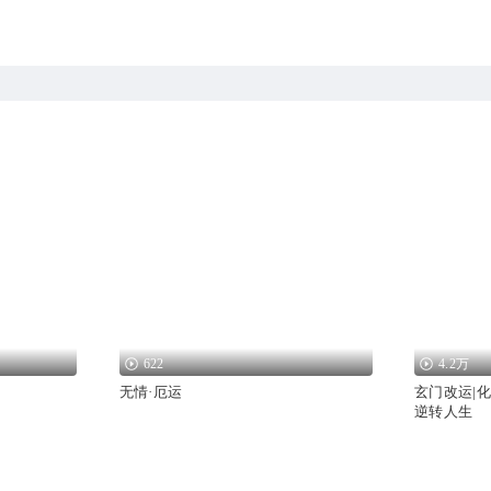
622
4.2万
无情·厄运
玄门改运|
逆转人生