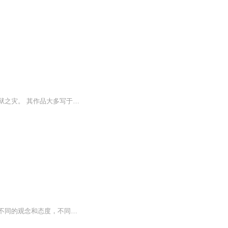
萨德侯爵是世界上最有争议的作家之一。身为破落贵族，他一生充满动荡、激进、丑闻和牢狱之灾。 其作品大多写于狱中，且因情色内容较重而难以出版发表，直至20世纪30年代方见天日。 萨德之作品想象奇特，文思诡异，充满叛逆精神和反理性倾向。 在描述离奇荒...
思维控制了一个人的思想和行动，也决定了一个人的视野、事业和成就。不同的思维会产生不同的观念和态度，不同的观念和态度产生不同的行动，不同的行动产生不同的结果。