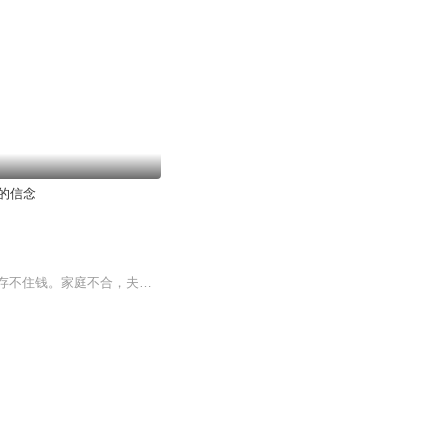
的信念
犯邪淫者，削名削禄，诸事不顺。定削福报，考学不成，官业必堕。求财不顺，频换工作，存不住钱。家庭不合，夫妻争吵，亲戚疏远。疾病缠身，头皮屑多，头发油腻。肾亏遗精，胆小自卑，寿命必短。唐朝吕洞宾：二八佳人体似酥，腰间仗剑斩愚夫；虽然不见人头...