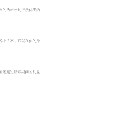
碧吉、路克、帕特里克三只小虎展开环球冒险之旅，从神秘的埃及到繁华的美国，从热情如火的西班牙到浪漫优美的挪威……看似平静的生活中，往往隐藏着不为人知的秘密，不寻常的事件全逃不过三只小虎的眼睛！明察秋毫的观察力，抽丝剥茧的分析力，当机立断的...
【作品简介】你以为你能猜到的就是结局？不，结局远远不止如此。你以为鬼怪只存在于传说中？不，它就在你的身边。你以为武术只能打人？不，我家的武术可以打鬼。我叫余白，是一名网络写手，这是发生在我身上的诡密故事。请和我一起，推开这扇恐怖的大门，追寻余白的诡事。本书由多个故事组成，一卷更比一卷精彩。【主播简介】殊彦。录制有声作品《厄运死咒》。【作者介绍】王子的花生。鬼姐姐签约作家。著有《厄运死咒》。【友情提示】在购买过程中，如果您有任何问题，可以按以下步骤咨询在线客服：第一步：您可在喜马拉雅APP【账号】-【帮助与反馈】”中咨询在线客服第二步：如果您无法联系上APP内在线客服，可关注【喜马拉雅付费精品】公众号，通过下方菜单栏里咨询在线客服第三步：如果在线客服都未取得联系，也可拨打客服电话：400-838-5616第四步：本专辑可全球范围内下载收听哟。
孟长远的计划成功了，他看似与妻子平分了一切，但实际上他已经得到了最宝贵的地皮，价值远超过婚姻期间的利益。这一切背后隐藏着什么秘密？他到底是如何做到的？这个谜团让人无法预测下一步会发生什么，充满了紧张和悬疑。