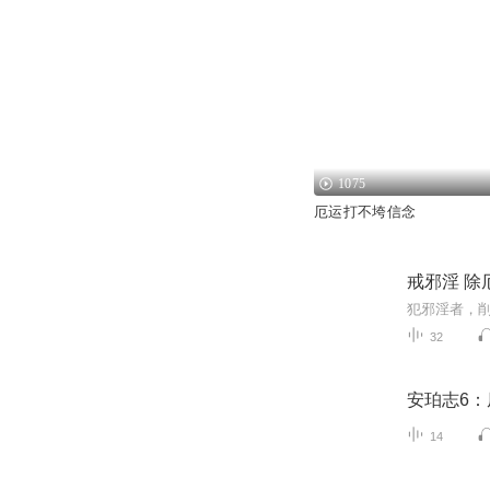
1075
厄运打不垮信念
戒邪淫 除
32
安珀志6
14