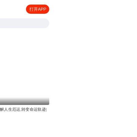
打开APP
化解人生厄运,转变命运轨迹|