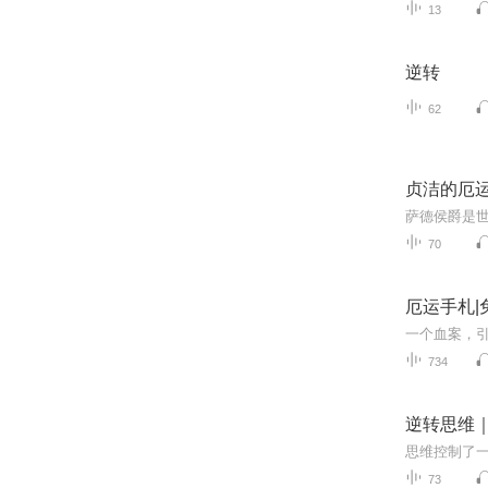
13
逆转
62
贞洁的厄运
70
厄运手札|
一个血案，
734
逆转思维
73