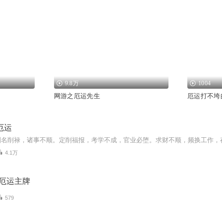
9.8万
1004
网游之厄运先生
厄运打不垮
厄运
4.1万
：厄运主牌
579