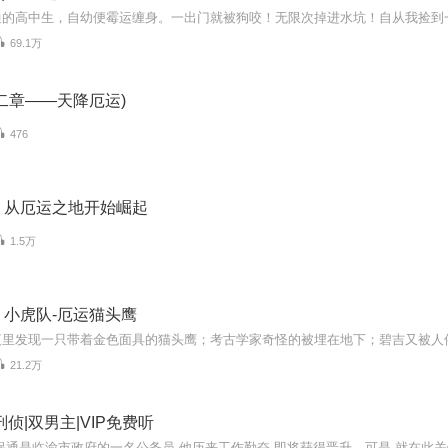
69.1万
二章——天降厄运)
476
：从厄运之地开始崛起
1.5万
：小虎队-厄运猫头鹰
21.2万
刑侦|双男主|VIP免费听