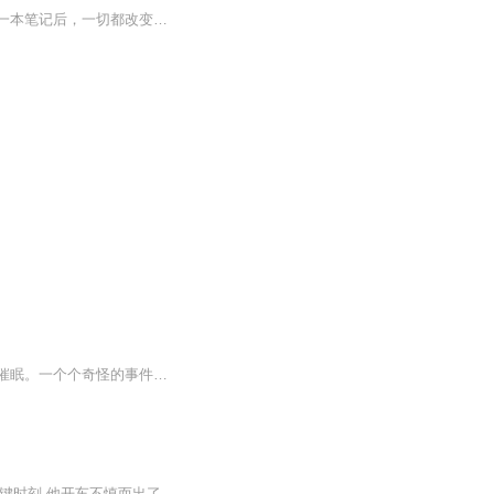
我，是名普通的高中生，自幼便霉运缠身。一出门就被狗咬！无限次掉进水坑！自从我捡到一本笔记后，一切都改变了！原来柳叶泡水可以见到鬼，灵异事件也接二连三找上门来，我该如何面对……
帕特里克半夜里发现一只带着金色面具的猫头鹰；考古学家奇怪的被埋在地下；碧吉又被人催眠。一个个奇怪的事件都和金色面具猫头鹰有关，我们一起来揭破迷案吧！
内容简介 程保通是临渝市政府的一名公务员,他历来工作勤奋,即将获得晋升。可是,就在此关键时刻,他开车不慎而出了车祸,不幸将人撞伤。从此,他的命运遭遇了巨大的转折……作者/主播作者：蜀山湛然主播：紫叶俊杰购买须知1、本作品为付费有声书，购买成功后，...