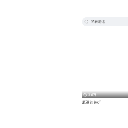
逆转厄运
3.6万
厄运的转折