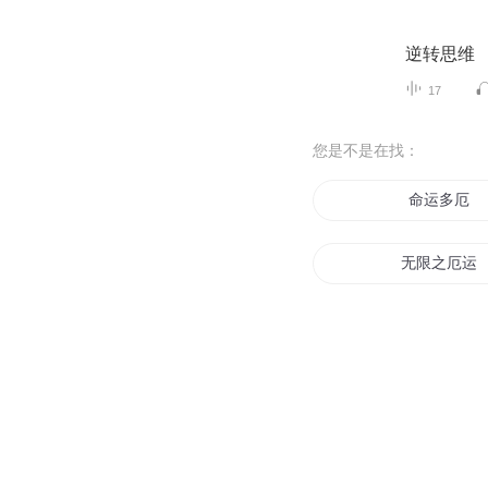
逆转思维
17
您是不是在找：
命运多厄
无限之厄运
厄运风暴
厄运废婿
厄运左手