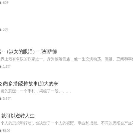
897
2万
--（淑女的眼泪）--[法]萨德
1.6万
免费|多播|恐怖故事|胆大的来
引发的恐慌，一个手札，揭秘了一段。。。。
3.6万
｜就可以逆转人生
5690