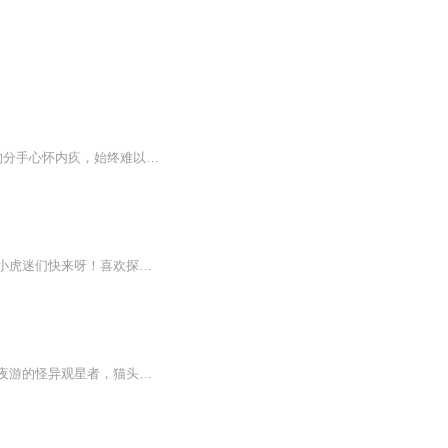
《无情》：“我”貌似无情，其实对已故女友——身怀通灵异能的千鹤饱含深情。“我” 对两人的分手心怀内疚，始终难以释怀。当“我”再次来到分手的地方时，离奇遭遇到诸 多灵异事件。此时千鹤出现在“我”的梦境中，送来温暖的慰藉。现实中已经死去的千鹤 甚至直接和“我”通电话，解开“我”的心结。暗夜过去，清晨来临，“我”又有了再次 上路的力量。《厄运》：姐姐“小邦”结婚前突然倒下，仅靠仪器维持生命体征。全家本应悲痛无比， 却渐渐发现了这段时间的奇妙，每个人都开始认真思考一些平时无暇顾及的事...
三只小虎又要开始了新的旅程了！他们分别是强健的帕特里克、迅捷的碧吉、机智的路克，小虎迷们快来呀！喜欢探险、破案的小伙伴们更是不容错过！希腊的一座海岛上，帕特里克在深夜目睹了一只戴着金色面具的巨型猫头鹰。金面猫头鹰、夜游的怪异观星者、猫头鹰现身时神秘失踪的萤火虫专家……这一切都给小虎们的希腊之旅蒙上了诡异的阴影。岛上古老的猫头鹰神庙遗址中，考古活动屡遭横祸，金面猫头鹰是否带来了厄运？小虎们的调查步步深入，却落入了陷阱……快来跟小虎们一起探险吧！人物介绍：帕特里克——强健如虎 碧吉——迅捷如虎 路克——机智如虎
希腊的一座海岛上，帕特里克在深夜目睹了一只戴着金色面具的巨型猫头鹰。金面猫头鹰、夜游的怪异观星者，猫头鹰现身时神秘失踪的萤火虫专家……这一切都给小虎们的希腊之旅蒙上了诡异的阴影。岛上古老的猫头鹰神庙遗址中，考古活动履遭横祸，金面猫头鹰是否带来了厄运？小虎们的调查步步深入，确落入陷阱…