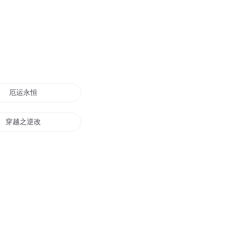
厄运永恒
穿越之逆改厄运星盘
厄运之手
厄运神魔
厄运徘徊