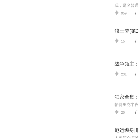
959
狼王梦(第
15
战争领主
231
独家全集
20
厄运缠身|