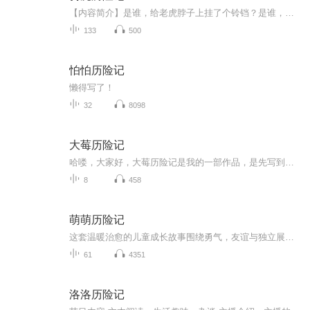
【内容简介】是谁，给老虎脖子上挂了个铃铛？是谁，骑在了老虎背上去走四方？是谁，长了一张老树皮一样的脸庞？又是谁，在莽莽大森林里放声歌唱？【作者/主播】作者：韩裕平主播：火焰山FM
133
500
怕怕历险记
懒得写了！
32
8098
大莓历险记
哈喽，大家好，大莓历险记是我的一部作品，是先写到本子上，在录的。录的时候有一些杂音，有的声音没那么好听，还有的时候会卡顿，不过请大家尽量勉强听一下吧，还是蛮好听的。更新速度这一块也许会慢一点，因为同学配，如果你听到有一些名字是什么，什么G...
8
458
萌萌历险记
这套温暖治愈的儿童成长故事围绕勇气，友谊与独立展开，故事里的小动物们会遇到胆怯，误会与挫折，他们不逃避难题，学者主动沟通，接纳自己，适合睡前亲子共读，引导孩子正视情绪，在柔软有趣的情节中慢慢学会善良与坚强。
61
4351
洛洛历险记