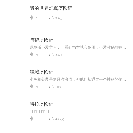
我的世界幻翼历险记
15
3.4万
骑鹅历险记
尼尔斯不爱学习，一看到书本就会犯困；不爱牧鹅放鸭，会经常捉弄家里饲养的小动物，以至于家禽看到他就会咬他。可是同住一个小村庄里的还有一群小精灵，尼尔斯有一天戏弄了一只小精灵，受到惩罚变成一个拇指大的小人。还没等他弄明白是怎么回事，他已经骑...
99
3377
猫城历险记
小鱼和菠萝是两只流浪猫，但他们却通过一个神秘的传送门，来到了猫城开启了一段充满惊险和乐趣的旅程，他们路上还交了很多好朋友，他们在路上交了哪些好朋友遇到了哪些事情呢？快来听听我们的故事吧
9
1085
特拉历险记
11111111111
10
43.7万