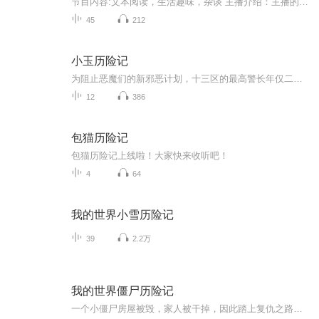
节目内容:文本阅读，生活趣味，杂谈 主播介绍：主播的成长记录 适合人群:适合有兴趣的任何朋友 你将收获：好听，好玩的东西
45
212
小玉历险记
为阻止恶魔们的新邪恶计划，十三区的最高警长年仅二十一岁的成小玉孜身一人利用时空魔法来到异世界。受时空魔法的波动影响，以十岁女孩之躯来到这个世界的她，历时十年再一次拯救了世界。故事开始于她来到这个世界的第十年，讲述着属于小玉的历险故事。非...
12
386
包猫历险记
包猫历险记上线啦！大家快来收听吧！
4
64
我的世界小雪历险记
39
2.2万
我的世界僵尸历险记
一个小僵尸房屋被毁，家人被干掉，因此踏上复仇之路，本来打算干掉全部玩家，但是后来因为变故，后来选择了与玩家和睦相处，但是失败了…然后创世神给了他机会，但他不知道…所谓的创世神 究竟是恶魔 还是 天使…