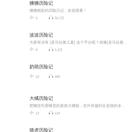
狒狒历险记
狒狒精彩的历险日记，欢迎观看！
5
50.2万
波波历险记
大家有没有 [喜马拉雅儿童] 这个平台呢？就像[喜马拉雅]里有“小雅”和“小雅哥”一样，[喜马拉雅儿童]里也有一个叫做“波波”的主题人物呢！今天的我突发奇想，就在这里创建了这样一个专辑(波波历险记)，这儿的主人公就是[喜马拉雅儿童]里的主题人物波波...
8
5.2万
奶萌历险记
22
685
大橘历险记
肥懒贪吃爱睡觉的废柴大橘猫，意外穿越到全是猫的未来世界，凭借憨态与贪吃，在这个陌生新奇之地开启一连串令人捧腹的冒险之旅，它在各种新奇规则与状况中闹出无数笑话，又凭借自己独特“本事”一次次化解困境，书写别样传奇。
12
124
骑虎历险记