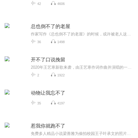
42
4606
总也倒不了的老屋
作家写作《总也倒不了的老屋》的时候，或许被老人这一种找不到自己用处的茫然感所触动，带着一种同情心写下这个故事。从情节上看，是老人在帮助别人，而从文章的气息上看，对老屋形象的刻画，暗示出老屋深深的失落感，以及小动物们对老屋深层而隐微的安慰。
36
1498
开不了口说挽留
2020年王艺寒新歌来袭，由王艺寒作词作曲并演唱的一首《开不了口说挽留》，北京吉瑞文化传媒有限公司发行。...
2
1922
动物让我忘不了
35
4197
惹我你就跑不了
免费多人精品小说梁善雅为偷拍校园王子叶承文的照片搞创收而混入他的亲卫对，被捉包之后被叶承文抓去学生会做苦力，不但要改变原来悠闲的生活方式，还要受亲卫对时时刻刻“关爱”的眼神，从此她开始了悲惨的生涯……却不料原来二人早就相识……