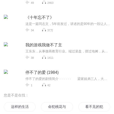
49
2463
《十年忘不了》
这是一篇同志文，5年前发过，讲述的是90年的一段让人辗转反侧的男人之间的故事。打破了那个年代的禁忌，李重和王楠真挚的热爱着…
34
37万
我的游戏我做不了主
王东东，从事微商教育行业。端过菜盘，摆过地摊，从无背景没人脉，迷茫无望到找到方向死磕2年坚持不懈，凭借真实，坚持，抓住移动互联网机遇，帮助服务影响千万微商人次,专注服务于一线拼搏的个人微商找到方向，实现自我价值。2015年创建王东东商学院，拥...
38
1411
停不了的爱 (1984)
停不了的爱的剧情简介 · · · · · · 梁家姐弟三人，大姐佩君（温碧霞 饰）遇人不淑，男友在她怀孕后甩手而去，十七岁的佩君为了照顾幼子以及一妹一弟，在父亲入狱后做舞女承担起了家庭的责任。二姐露露（李丽珍 饰）在女校读书，但叛逆的年纪里她...
1
42
您是不是在找：
这样的生活未免过于完美
命犯桃花与剑
看不见的犯人