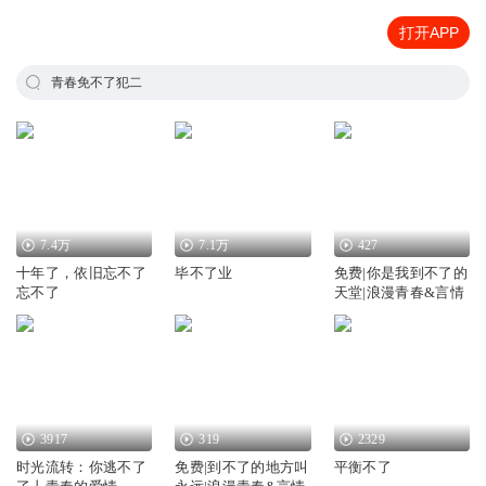
打开APP
青春免不了犯二
7.4万
7.1万
427
十年了，依旧忘不了
毕不了业
免费|你是我到不了的
忘不了
天堂|浪漫青春&言情
3917
319
2329
时光流转：你逃不了
免费|到不了的地方叫
平衡不了