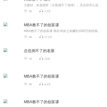
大家好，欢迎收听《火星撞不了地球》。无论你开心还是不开心，火星都撞不了地球，所以我们还是要开心一下啊！丁同学曾走过几十个国家，看过很多、听过很多，有太多的奇闻趣事想要说给你听！我来说，你来听，不能保证让你乐翻天，但至少让你有个快乐的收获...
30
1.2万
MBA教不了的创富课
MBA教不了的创富课:我在30岁之前赚到1000万的经验谈》内容简介：拥有自己的一份事业是每个青年人的梦想，但是当真正要开始的时候，却往往有无从着手的感觉。创业，有太多“迷思”困扰大家。《MBA教不了的创富课:我在30岁之前赚到1000万的经验谈》凝结了作...
48
27.2万
总也倒不了的老屋
19
2102
MBA教不了的创富课
48
6.4万
MBA教不了的创富课