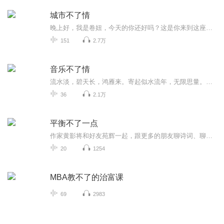
城市不了情
晚上好，我是卷妞，今天的你还好吗？这是你来到这座城市的第几天了呢？夜晚的万家灯火是否也有等你的一盏？我知道生活有时让人疲惫、让人迷茫让人难过的不想说出一句话。那让我走进你的城市吧，吹你吹过的风，与你相拥；走你走过的路，和你牵手。未来的日...
151
2.7万
音乐不了情
流水淡，碧天长，鸿雁来。寄起似水流年，无限思量。倾听一首音乐。诉说一个心情。回味一段故事。感受一份情谊。...
36
2.1万
平衡不了一点
作家黄影将和好友苑辉一起，跟更多的朋友聊诗词、聊艺术，聊八卦，见天地，见自己，见众生，以诗词滋养我们的成长空间。
20
1254
MBA教不了的治富课
69
2983