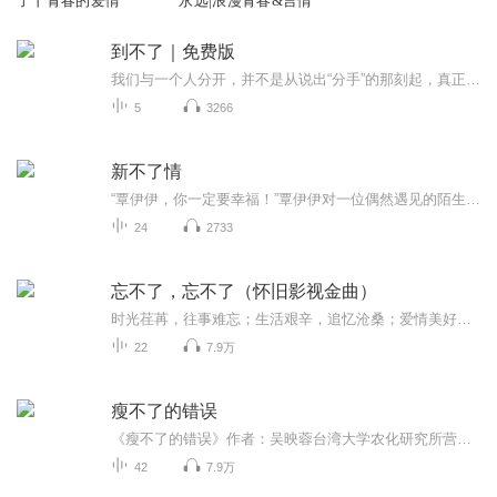
了丨青春的爱情
永远|浪漫青春&言情
到不了｜免费版
我们与一个人分开，并不是从说出“分手”的那刻起，真正的分开，是在很多年后的某个时刻，你正悠然地过马路，疲惫地坐地铁，殷切地跟客户打电话，然后街角的一阵风，店内传出的一首老歌，或者仅仅是迎面出现的年轻情侣的一阵欢笑，你忽然就想通了：他已离开你的生活，你已习惯没他参与的人生，你不再为此所苦，可也说不上开心，日子没有变得更好，日子仍在继续。...
5
3266
新不了情
“覃伊伊，你一定要幸福！”覃伊伊对一位偶然遇见的陌生男子章伟祺心动，每天默默关注对面住着的他，看他离开，等他回来。可是。。。身为电器公司老总及覃伊伊挚友的方言，能守得云开吗，这个他一直默默守护一直爱恋着的女子会有大梦初醒的一天吗？ 而覃伊...
24
2733
忘不了，忘不了（怀旧影视金曲）
时光荏苒，往事难忘；生活艰辛，追忆沧桑；爱情美好，思绪悠长。过往就像一个老式的怀表，拥有时不懂珍惜，失去时才怀念不已。人生悲喜相依，难忘共担风雨的情谊。怀旧是在内心种菊修篱，怀旧是体验人生百态的扑朔迷离，怀旧是飞花细雨的诗意。
22
7.9万
瘦不了的错误
《瘦不了的错误》作者：吴映蓉台湾大学农化研究所营养学博士；台湾百泰生物科技股份有限公司营养总监；台北医学大学保健营养系助理教授；台湾永康健康促进协会营养顾问。出版：北京 三联书店（生活、读书、新知）ISBN978-7-108-03732-9声明：本书音频仅供...
42
7.9万