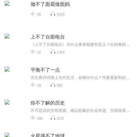
做不了面霸做面妈
29
5.5万
上不了台面电台
《上不了台面电台》为什么事事都要有意义？在内卷的世界里有什么比废话更安抚人心呢？ 拒绝没有黄段子存在的无聊世界，找到这，你就回基地了！老韩，栾导，阿黄贯彻落实上不了台面精神，不为了上得了台面，而精致修饰。上不了台面就在台下蹲着，台上精致社...
12
1.9万
平衡不了一点
当古典诗词撞上当代生活，会聊出什么？作家黄影和好友苑澄一起“平衡不了一点”以古为镜，照见现代在这里，聊隽永的经典，也谈鲜活的八卦；既见天地辽阔，亦照见自我与众生艺术不遥远，八卦有洞见穿梭于诗词与日常之间，在古典智慧与当代价值观的碰撞中，...
19
562
你不了解的历史
不可思议的文明景观、难以想象的生命奇迹、扑朔迷离的名人传奇、刻意隐瞒的历史疑云、众多精彩故事尽在《你不了解的历史》
330
21万
火星撞不了地球