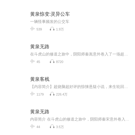
黄泉惊变:灵异公车
一辆怪事频发的公交车
539
1.9万
黄泉无路
在斗虎山的修道之旅中，阴阳师秦嵩意外卷入了一场超越凡俗的阴阳大战。在与虚妄山两大宗门的交锋中，他不幸失去双臂，身受重伤，命悬一线。然而，命运的转折点出现在蓝姑的援手之下，他被启蒙成为了一名行走阴阳两界的走阴人。为了揭开背后的真相，秦嵩决...
45
8720
黄泉客栈
【内容简介】超烧脑超好评的惊悚悬疑小说，来生轮回，你想试试吗？【作者/主播简介】作者：吴半仙，网络小说作家。主播：雁渡寒潭_声音的魅力，用心执着讲故事的人。【购买须知】1、本作品为付费有声书，前200集为免费试听，购买成功后，即可收听，可下载...
1179
226.4万
黄泉无路
内容简介 在斗虎山的修道之旅中，阴阳师秦宋意外卷入了一场超越凡俗的阴阳大战。在与虚妄山两大宗门的交锋中，他不幸失去双臂，身受重伤，命悬一线。然而，命运的转折点出现在蓝姑的援手之下，他被启蒙成为了一名行走阴阳两界的走阴人。为了揭开背后的真...
44
3.5万