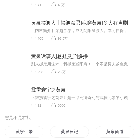
41
43万
黄泉摆渡人丨摆渡禁忌|魂穿黄泉|多人有声剧
【内容简介】穿越异界，成为阴阳摆渡人。本为自保，偷偷发育。“铁布衫108重！”“金钟罩……”他以为自己还很弱小。在不小心遇到恶灵后，全力爆发。犹如大日昭昭，烈焰灼灼。凶魂恶灵，全都灰飞烟灭。从此他才发现摆渡的真谛。“凶灵！？”“请您上路！”...
405
92.3万
黄泉话事人|悬疑灵异|多播
别人抓鬼用法术，我抓鬼减阳寿！一个不是男人的色鬼称霸阴阳两界的故事
298
2.2万
霹雳寰宇之黄泉
《霹雳寰宇之黄泉》是一部充满奇幻与武侠元素的小说，故事背景设定在一个名为“寰宇”的广袤世界。这个世界由多个神秘的领域组成，其中最为神秘且充满危险的便是“黄泉”——一个连接生死、阴阳交错的奇异空间。故事的主角是一位身世成谜的少年，他在命运...
91
3380
您是不是在找：
黄泉仙录
黄泉日记
黄泉仙道