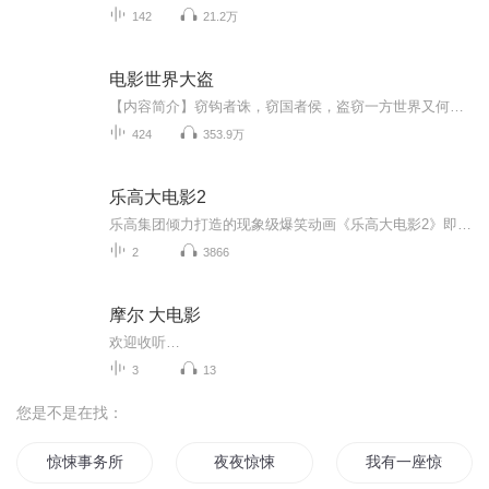
142
21.2万
电影世界大盗
【内容简介】窃钩者诛，窃国者侯，盗窃一方世界又何如！穿梭电影世界，盗女主，盗宝物，盗一方气运，无所不盗。主角们一个个哭喊着：“我的大气运！”“我的大造化！”“我的女神！”方孝玉冷笑挥手：一切都是我的。大盗系统在身，无数年后，赫然发现气运...
424
353.9万
乐高大电影2
乐高集团倾力打造的现象级爆笑动画《乐高大电影2》即将全国上映！在《乐高大电影 2》中，乐高迷你玩偶首次加盟大电影，这也是乐高迷你玩偶首次和乐高迷你人偶一起参演电影哦!...
2
3866
摩尔 大电影
欢迎收听…
3
13
您是不是在找：
惊悚事务所
夜夜惊悚
我有一座惊悚屋