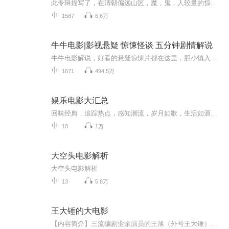
此专辑描写了，在清朝偏远山区，魔，鬼，人较量的惊悚鬼故事。在这场人鬼魔大战中，隐藏着仙人魔三界的惊天阴谋。正义执剑而立，于血色残阳下，踏过尸山血海降妖除魔，他们发誓；凡日月所照，江河所致皆为正道，魔寇必诛。内容惊悚刺激，环环相扣。请大家...
1587
6.6万
牛牛电影|影视悬疑 惊悚怪谈 五分钟剧情解说
牛牛电影解说，好看的悬疑惊悚片都在这里，胆小慎入！主播牛牛，资深电影爱好者，全网粉丝500万+本节目专注于分享悬疑、惊悚、恐怖电影，那些你想看又不敢看的，或者不知道好不好看的影片，牛牛带你五分钟速览一遍！每期节目都会为你讲述一个令人毛骨悚然...
1671
494.5万
娱乐电影大汇总
回味经典，追踪热点，感知潮流，岁月如歌，生活如酒反复细品，方能体会人间百态
10
1万
大空头电影解析
大空头电影解析
13
5.8万
王大锤的大电影
【内容简介】三流编剧业余演员的王旭（外号王大锤），重生到一个与地球相似度99.999999%的平行世界。这里有MJ，四大天王，甄仔丹，《凡人仙传》，《斗破苍穹》....《万万没想到》，《报告老板》，《暴走大事件》，《十万个冷笑话》等经典网络轻喜剧还没出...