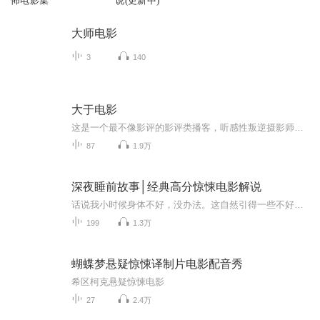
怖电影集
说(更新中)
大师电影
3
140
大于电影
这是一个最不像影评的影评类播客，听感性叛逆摄影师和理性伪文艺学霸大开脑洞的电影评论。一起来听听那些大于电影、小于人生的，由电影情节折射出来的历史、人生和情感。
87
1.9万
深夜睡前故事│经典高分惊悚电影解说
话说我小时候身体不好，没办法。这自然引得一些不好的东西来骚扰我，好在我家一直信佛，所以没什么大病。可是有段时间似乎来了个厉害角色，我整天大哭不止，任外婆怎么做都没用，她师傅来也没用。我外婆又不是什么阴阳眼，只是感觉到那种怨念，看不见那种...
199
1.3万
蝴蝶梦悬疑惊悚译制片电影配音秀
希区柯克悬疑惊悚电影
27
2.4万