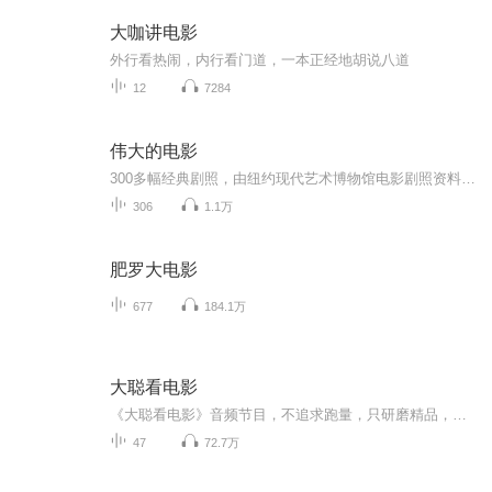
大咖讲电影
外行看热闹，内行看门道，一本正经地胡说八道
12
7284
伟大的电影
300多幅经典剧照，由纽约现代艺术博物馆电影剧照资料馆提供，这座资料馆拥有全世界首屈一指的近四百万张剧照收藏。300多部伟大电影的卓绝评论，来自全美最负盛名、最可信赖的影评人罗杰•伊伯特。他所评述的影片，在他看来真正呈现出电影的伟大。在过去多...
306
1.1万
肥罗大电影
677
184.1万
大聪看电影
《大聪看电影》音频节目，不追求跑量，只研磨精品，为您带来最新最热门的电影点评。 大家也可以关注《大聪看电影》公众号，图文电影分析让你更直观。
47
72.7万