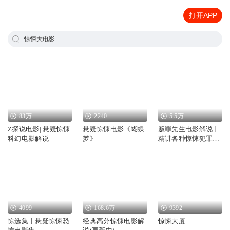
打开APP
惊悚大电影
83万
2240
5.5万
Z探说电影| 悬疑惊悚
悬疑惊悚电影《蝴蝶
贩罪先生电影解说丨
科幻电影解说
梦》
精讲各种惊悚犯罪类
型电影
4099
168.6万
9392
惊选集丨悬疑惊悚恐
经典高分惊悚电影解
惊悚大厦