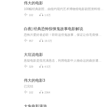
伟大的电影
100幅经典剧照，由纽约现代艺术博物馆电影剧照资料馆提供，这座资料馆拥有全世界首屈一指的近四百万张剧照收藏。100部伟大电影的卓绝评论，来自全美最负盛名、最可信赖的影评人罗杰•伊伯特。他所评述的影片，在他看来真正呈现出电影的伟大。在过去多年中...
102
1.6万
白夜| 经典恐怖惊悚鬼故事电影解说
恐怖片爱好者必听！听听这些鬼故事，保证让你毛骨悚然！白夜恐怖电影解说，一秒入戏，胆小慎入！
957
19.3万
大坑说电影
悬疑电影是指充满悬念，利用电影中人物命运的曲折遭遇、未知的情节的发展变化或者无法看清的结局真相，吸引观众注意力并能引发后续思考和讨论的一种电影类型。通常结局意想不到，让人大呼过瘾。
329
4.5万
伟大的电影3
已完结
102
2364
大兔电影漫游