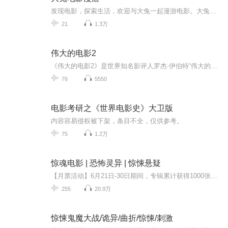
发现电影，探索生活，欢迎与大兔一起漫游电影。大兔电影院是一档专注电影的原创文化节目。在【电影漫游】单元，两位资深电影主播将通过对谈的形式，用“比较文学”的方法，为大家介绍两部或者几部电影，在探讨它们共通点的同时，也尝试着去寻找这些影像中...
21
1.3万
伟大的电影2
《伟大的电影2》是世界知名影评人罗杰·伊伯特“伟大的电影”系列的第二部。他延续了前著的妙语连珠与犀利观点，携带私货的毒舌，以及吐槽精准的幽默。《伟大的电影2》中收录的100篇影评，是100部被作者形容为“没得看，就会死”的电影，其中一些与伟大的...
76
5550
电影考研之《世界电影史》大卫版
内容容易侵权被下架，条目不全，仅供参考。
75
1.2万
惊魂电影 | 恐怖灵异 | 惊悚悬疑
【月票活动】6月21日-30日期间，专辑累计获得1000张月票，当日加更10集，月榜前三名送喜马月卡一张，快来给专辑投票吧！这部电影不是给人看的，而是给鬼看的 【内容简介】 电影拍摄临近尾声，一个古镇上流传已久的恐怖传说，瘟疫般散布开来，剧组里怪事频...
255
20.9万
惊悚鬼魔大战/诡异/曲折/惊悚/刺激