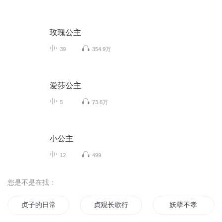
玫瑰公主
39
354.9万
爱莎公主
5
73.6万
小公主
12
499
您是不是在找：
贞子的日常生活
贞观长歌行
妖孽不孝