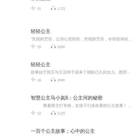
31
1.1万
轻轻公主
“凭我的咒语，让你心灵轻轻，凭我的咒语，令你肢体轻盈……”这算什么恶毒的诅咒呢？主播寄语:爱，会破除魔咒，更能让生命获得重量。贵州人民出版社出品。
15
3184
轻轻公主
故事始于国王与王后终于迎来了期盼已久的女儿。然而，在公主的洗礼仪式上，一位未被邀请的女巫施加了一个恶毒的诅咒：公主将失去所有的“重力
16
2040
智慧公主马小岚6：公主河的秘密
黎夏槿主打专辑，女孩子们喜欢看的公主故事！ 《智慧公主马小岚》满足了女孩子们对公主的憧憬，描述了一个现代的、发生在我们身边的公主的传奇故事。书中的主角马小岚聪明、幽默，而且特别顽皮。本套图书融入了许多新的创作元素...
12
3.2万
一百个公主故事；心中的公主