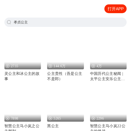
打开APP
孝贞公主
2735
144.6万
4万
灵公主和冰公主的故
公主贵性（吾是公主
中国历代公主秘闻 |
事
不是郎）
太平公主安乐公主断
臂长平公主间谍公主
川岛芳子
7898
5265
2296
智慧公主马小岚之公
黑公主
智慧公主马小岚22公