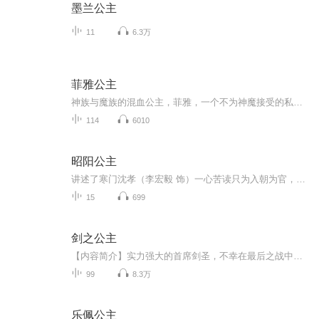
墨兰公主
11
6.3万
菲雅公主
神族与魔族的混血公主，菲雅，一个不为神魔接受的私生子，在危急关头被传送到一个异世大陆上，被人类夫妇收养。有着惊人的美貌与神力的她，长大之后过着怎样的生活呢?在爱恨的夹缝中是否依然能坚强的成长呢?色色的小白，可爱的小火.龙，看菲雅如何带着她的...
114
6010
昭阳公主
讲述了寒门沈孝（李宏毅 饰）一心苦读只为入朝为官，查清父亲死因，却因意外与昭阳公主李述（孔雪儿 饰）一夜春风后又被其弃之。不久后他高中状元，新考鹿鸣宴沈孝面圣，第一道奏疏就是弹劾这位“骄奢淫逸”的公主。两人从相杀到相惜，相互欣赏生出情愫。...
15
699
剑之公主
【内容简介】实力强大的首席剑圣，不幸在最后之战中陨落……当他回过神来，却发现自己附身在了一位柔弱无力的公主殿下身上。而且他还发现，自己的命运根本不被自己所左右，完全掌控在一位帝王的手中，任由对方摆布！原本还想着凭借自己的经验再次成为一名...
99
8.3万
乐佩公主