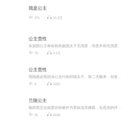
我是公主
271
11.2万
公主贵性
东源国公主奉命刺杀敌国太子无泯君，却意外和无泯君交换身体，两人无奈之下成婚，而后来发生了一系列让人捧腹的故事。哈哈，嘿嘿，吼吼
75
3.1万
公主贵性
我抱着必死的决心去行刺邻国太子。第二天醒来，却发现我成了他，他成了我。除了国仇家恨，我们要面对很多东西，比如怎么洗澡，怎么如厕，最重要的是，每天早上醒来，我都很有点尴尬。 嗨~大家好~意识流野生主播苹果酱又回来啦~阔别一年又半载，想我了没？ ...
8
1253
兰陵公主
杨府第五女妩姜自幼被作为罪奴送至掖庭，在恶劣的环境中谨慎成长，见惯了欺凌却不改赤子之心。周灭齐后，北齐公主高芷也发配到掖庭做苦差，为了争夺入宫机会，高芷将聪明伶俐的妩姜视为头号竞争对手，她处处与妩姜作对，故意伙同他人砸毁妩姜负责的染缸，...
91
6128