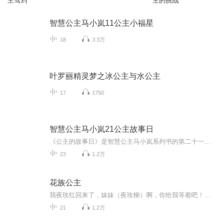
主驾到
主的挑战
智慧公主马小岚11公主小福星
18
3.3万
叶罗丽精灵梦之冰公主与水公主
17
1750
智慧公主马小岚21公主故事日
《公主的故事日》是智慧公主马小岚系列书的第二十一部。故事以小岚的好伙伴--晓星展开，晓星误入了另一个平行宇宙世界，到了一个叫天宙国的国家。晓星会在这里发生什么故事呢？小岚会出手帮助晓星解决难题吗？让我们一探究竟!
23
1.2万
花族公主
我夜玫红回来了，妹妹（夜玫柳）啊，你给我等着吧！－夜玫红……
21
1.2万