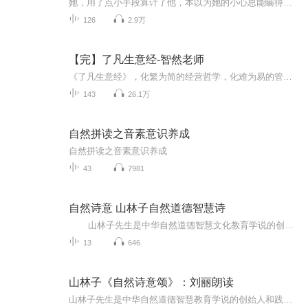
她，用了点小手段算计了他，本以为她的小心思能瞒得过任何人，却唯独瞒不过他黎霆琛！当她顺利的拿到补偿费后，她本想去过一阵逍遥自在的生活，没想到却是从一个火坑掉入了另一个火坑，而且这火坑还是自己当初算计的对象！...
126
2.9万
【完】了凡生意经-智然老师
《了凡生意经》，化繁为简的经营哲学，化难为易的管理方法，化苦为乐的企业文化。
143
26.1万
自然拼读之音素意识养成
自然拼读之音素意识养成
43
7981
自然诗意 山林子自然道德智慧诗
山林子先生是中华自然道德智慧文化教育学说的创始人和践行者。 四十多年来，他始终遵循优秀传统的继承贵在适时创新的理念，以马克思主义中国化、中华优秀传统文化现代化和与时俱进具体化为学术研究宗旨，以回归人类自然道德本体文化...
13
646
山林子《自然诗意颂》：刘丽朗读
山林子先生是中华自然道德智慧教育学说的创始人和践行者。山林子先生以回归人类自然道德本体文化精神、复兴中华民族优秀传统自然道德智慧文化和中华自然道德智慧精神为己任。四十多年来，他始终遵循优秀传统的继承贵在适时创新的理念，以马克思主义中国化、中华优秀传统文化现代化和与时俱进具体化为学术研究宗旨，在全面深入研究中华、东方和西方优秀传统自然道德智慧文化精神的基础上，从上世纪九十年代初始，在世界上首先提出和倡导践行 “自然道德慧商文化教育”、“自然道德智慧教育和教育自然道德智慧”、“创...