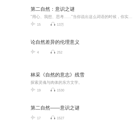
第二自然：意识之谜
"用心、我想、思考......"当你说出这么词语的时候，你实际上是在描述自己的意识，可是，意识到底从何而来的？除了宗教的描述外其实大多数人对此可谓一无所知。 一本讲述意识如何产生的入门级科普读物。 杰拉尔德·埃德尔曼，1929年生，美国著名生物学...
15
13万
论自然差异的伦理意义
4
252
林采《自然的意志》残雪
探索灵魂与肉体的东方文学。
19
1530
第二自然——意识之谜
17
1527