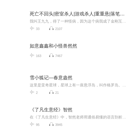
死亡不回头|密室杀人|游戏杀人|重重悬|落笔迟迟演播
我叫王九九，得了一种怪病，因为这个病我成了金刚互撸娃。 那天表哥说帮我找到了治病的方法，免费的那种，我想也没想就答应了下来。 之后在他的安排下我来到了镇云村，入住了“星皇”酒店。进入酒店后我才发现，在大厅的沙发上还坐着一群人，每个人似乎都...
33
2107
如意鑫鑫和小怪兽然然
163
7467
雪小狐记—春意盎然
这里是亚奇星球，星球上有一座悬浮岛，叫作格罗岛。岛上住着雪小狐和她的伙伴们。但每天，雪小狐都会有不同的奇幻经历。她与伙伴雅小鹿一起，不断结识各种不同的朋友——永远充满希望的人类灵魂雯雯、喜欢各种绣球花的洛洛奇、每天都会看云臆想的学长琪拉...
2
21
《了凡生意经》智然
在《了凡生意经》中，智然老师用通俗易懂的语言剖析《了凡四训》这部经典，从经营到管理，从生意到生命，从古圣先贤的智慧中从总结出一套生命力的法则以及提升生命力的宝贵方法，让企业家们学会用中华文化修炼幸福企业，在企业中建设有中国特色的企业文化...
95
3945