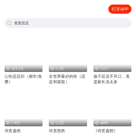
打开APP
然意迟迟
103.5万
1.2万
1151
心怡迟迟归（都市|免
全世界最好的你（迟
孩子迟迟不开口，竟
费）
迟和屁屁）
是家长说太多
1.8万
1.2万
4699
诗意盎然
诗意悠然
《诗意盎然》