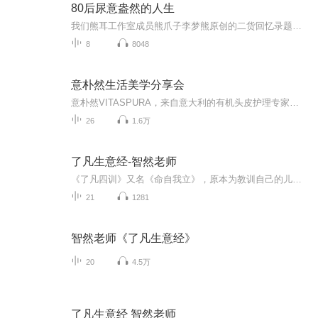
80后尿意盎然的人生
我们熊耳工作室成员熊爪子李梦熊原创的二货回忆录题材的连载短篇，讲述一个天津男人成长过程，内容尿性至极，简直是丧心病狂，由于李梦熊太尿意盎然了，因此，他将不定期更新。对于一个女播播男播的文比较…嗯…不是比较而是特别尿性，所以大家听着开心就好。
8
8048
意朴然生活美学分享会
意朴然VITASPURA，来自意大利的有机头皮护理专家，倡导一种健康而有品质的生活美学，立志于为人们找寻最美好的自己，每周三在公众号推出【生活美学无保留分享会】，每期均邀请各领域美学专家达人，分享个人形象美学、饮食美学、旅游美学、养生美体、育儿心...
26
1.6万
了凡生意经-智然老师
《了凡四训》又名《命自我立》，原本为教训自己的儿子，故取名《训子文》；其后为启迪世人，遂改今名。被誉为“中国历史上的第一善书”和“东方励志奇书”。书成于公元1602年，全文通过立命之学、改过之法、积善之方、谦德之效四个部分来讲解如何改变命运...
21
1281
智然老师《了凡生意经》
20
4.5万
了凡生意经 智然老师