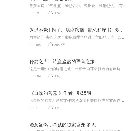
曾藩国说：“气象盛，虽也饥乐。气象衰，虽饱也忧。”有信心的人生状命态是能爱人、能帮人、能敬尊人，能量大。跟随智然老师学习老祖宗的智慧，将我们的生活、生意和生命带出泥潭。
53
1749
迟迟不觉 | 钩子、痞痞演播 | 霸总和秘书 | 多人有声剧
内容简介 袁心迟这个秦晚助理当的跟正宫似的，连一众大佬都对他笑眯眯、客客气气的，不过他跟秦晚真的就是普普通通的上下级关系，也没掌握什么秘密，拉拢他是没用的，还是去找真正的正宫吧。不过后来他开始怀疑他是否漏掌握了什么重要的消息……作者/主播...
186
366.3万
聆韵之声：诗意盎然的语音之旅
这是一场独特的诗意之旅，一部专为耳朵打造的有声诗集。在这里，每一首诗都仿佛拥有了生命，它们不仅流淌在纸上，更在空气中轻轻回响，带你走进一个充满韵律与情感的世界。 “聆韵之声”以笔为舟，以韵为帆，穿越岁月的长河，将那些关于爱、梦想、自然与...
599
1.9万
《自然的善意 》作者：张汉明
《自然的善意》是散文作家张汉明有关自然类散文近作的合集，围绕着“天人合一中寻找本真的生活，一草一木中遇见生命里的自我”的主题，作者从知光、步园、赏微、情山、听水、懂草、读角、探友、品馔、悟茶、居家、逢春十二篇章，如同一年中的十二个月一样...
7
1713
婚意盎然，总裁的独家盛宠|多人