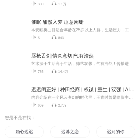
300
1.1万
催眠 酣然入梦 睡意阑珊
本安眠类曲目适合年龄在25岁以上人群，生活压力，工作压力，社交精神压力大的人群！科学家在研究了许多人的生活作息后发现，吃饱饭后许多人的思维意识比吃饭前要迷糊。按照我们日常的生活习惯，吃饱饭后就会休息片刻，长此以往，身体就形成了意识。因此吃饱饭后人体就仿佛进入了休息模式，这个时候人的精神意识开始变得没那么清醒。吃饭的声音可以使大脑进入饭后意识！从而更有效的进入睡眠！
5
843
唇枪舌剑|情真意切|气有浩然
艺术源于生活高于生活，德艺双馨，气有浩然！传播进一步的声音，为广大人民群众服务！
786
14.4万
迟迟闺正好 | 种田经商 | 权谋 | 重生 | 双强 | AI多播
内容介绍在一个风云变幻的时代里，玉青时曾是暗影中翻云覆雨的恶徒，为达目的不择手段。大婚当天，罪行败露，她选择自焚以谢天下，却无辜牵连庆阳公主共赴黄泉。奇迹般重生后，一切回到了最初，她誓要洗心革面，远离罪孽，只为安然度日。然宿命弄人，家族...
659
2.7万
您是不是在找：
婚心迟迟
迟暮之恋
迟到的你