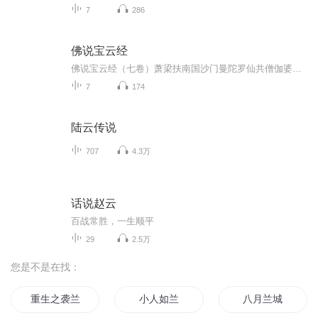
7
286
佛说宝云经
佛说宝云经（七卷）萧梁扶南国沙门曼陀罗仙共僧伽婆罗译与《佛说宝雨经》同。但缺卷首月光天子作女主事。
7
174
陆云传说
707
4.3万
话说赵云
百战常胜，一生顺平
29
2.5万
您是不是在找：
重生之袭兰
小人如兰
八月兰城