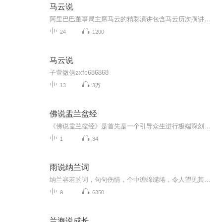
马云说
阿里巴巴董事局主席马云的精彩演讲包含马云历次演讲，听马云讲述创业的心路历程和坎坷经验，听马云讲如何寻找商机、把握商机安利提供创业机会，系统帮你实现梦想！世界在变，直销在变，运作安利的方式也在变，数字化的优势：1.轻资产创业；2.会议就在您的...
24
1200
马云说
子萱微信zxfc686868
13
3万
佛说盂兰盆经
《佛说盂兰盆经》是首先是一个引导众生进行极端深刻领悟因缘因果的凄美故事，然后呢，《佛说盂兰盆经》乃每年一度的“于兰盆节”的渊源。而“于兰盆节”是最纯粹最盛大的“报父母恩”之节庆。据此而不仅仅因此，佛意味深长地谆谆告诫：“……若一切佛弟子...
1
34
雨说纳兰词
纳兰容若的词，句句伤情，个中缠绵缱绻，令人望见其真性情也。
9
6350
兰海说成长