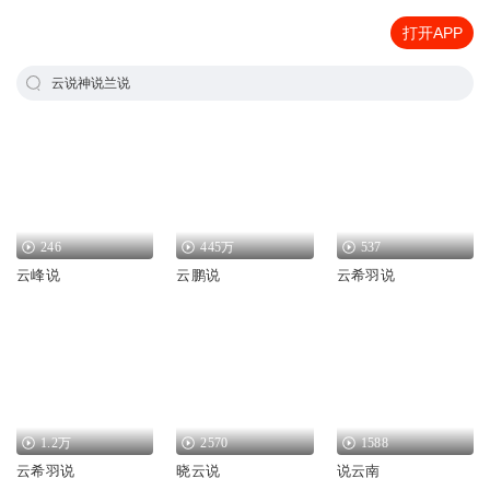
打开APP
云说神说兰说
246
445万
537
云峰说
云鹏说
云希羽说
1.2万
2570
1588
云希羽说
晓云说
说云南