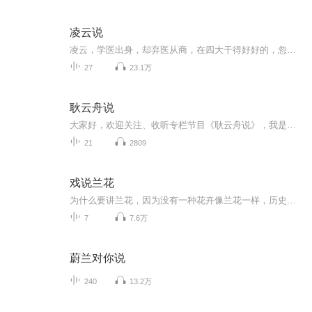
凌云说
凌云，学医出身，却弃医从商，在四大干得好好的，忽然辞职研究健身。36岁才开始健身的他，从不认为什么事的开始会太晚，而他也偏偏样样做得又好又认真，这让他头顶多个头衔--美国布朗大学医学科学硕士，印第安那大学的MBA，前德勤管理咨询顾问，NCCPT认证...
27
23.1万
耿云舟说
大家好，欢迎关注、收听专栏节目《耿云舟说》，我是主播耿云舟。我想为大家打造一处能彻底放松、放肆大笑的小天地，不管你在通勤路上、加班间隙，还是窝在沙发上放空，戴上耳机就能让轻松的节奏搭配轻松话题，陪你度过惬意时光。 节目里我们畅聊音乐与日常...
21
2809
戏说兰花
为什么要讲兰花，因为没有一种花卉像兰花一样，历史文化之深厚 生活影响之大，是的，在中国的历史文化中，兰花早已被充分的精神化 兰花可以是一种修养，一种风度，一种思想，一种人生哲学 洁身自好，素淡幽远，脱俗避世，德人，善人 想通过简单的音频让大家每天在安静的时候听听植物，听听花花草草， 简单点，生活的方式简单点
7
7.6万
蔚兰对你说
240
13.2万