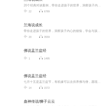
20个经典对谈案例，带你走进孩子的世界，洞察孩子内心的烦恼，学会与孩子沟通，解决孩子的困惑。
22
6789
兰海说成长
带你走进孩子的世界，洞察孩子内心的烦恼，学会与孩子沟通，解决孩子的困惑
20
3559
佛说盂兰盆经
1
1495
佛说盂兰盆经
七月十五是盂兰盆节，有机缘可以去供养佛与僧，愿现世父母百年无病，无一切苦恼之患，乃至七世父母得自在受生，享天人之乐还有七日是盂兰盆节，读七遍经文，以读经功德， 达成此愿，亦愿见闻者同享此功德
14
1572
蛊神传说/狮子云云