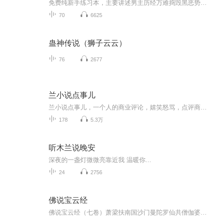
免费纯新手练习本，主要讲述男主历经万难捣毁黑恶势力，抱得美人归，不断成长的的路上
70
6625
蛊神传说（狮子云云）
76
2677
兰小说点事儿
兰小说点事儿，一个人的商业评论，嬉笑怒骂，点评商界奇闻！兰刚先生是中国私董传播第一人，致力于以内外私董会帮助企业家提升事业成就与生命品质。他的微信号是SiDongLan.
178
5.3万
听木兰说晚安
深夜的一盏灯微微亮靠近我 温暖你...
24
2756
佛说宝云经
佛说宝云经（七卷）萧梁扶南国沙门曼陀罗仙共僧伽婆罗译与《佛说宝雨经》同。但缺卷首月光天子作女主事。