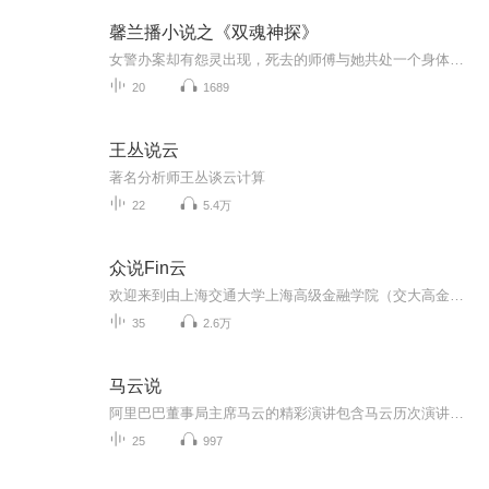
馨兰播小说之《双魂神探》
女警办案却有怨灵出现，死去的师傅与她共处一个身体，离奇的案件，离奇的双魂神探
20
1689
王丛说云
著名分析师王丛谈云计算
22
5.4万
众说Fin云
欢迎来到由上海交通大学上海高级金融学院（交大高金）金融MBA项目推出的泛教育类播客。在这里，我们不止谈论新时代下的商学院，更关注教育的温度与深度。本系列节目将带你走进高金MBA科技金融实践课程的真实现场，打开科技成果转化的“黑匣子”，记录从0到...
35
2.6万
马云说
阿里巴巴董事局主席马云的精彩演讲包含马云历次演讲，听马云讲述创业的心路历程和坎坷经验，听马云讲如何寻找商机、把握商机安利提供创业机会，系统帮你实现梦想！世界在变，直销在变，运作安利的方式也在变，数字化的优势：1.轻资产创业；2.会议就在您的...
25
997