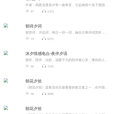
作者：彻夜流香原夕争一曲筝音，引起南朝十皇子楚因与北齐二皇子李缵齐齐魂牵梦萦家、国、情俱难舍难分，又当如何选择、如何聚首？主要人物：原夕争V李缵 ， 楚因 曾楚瑜 原宛如 瑞安原夕争：身有暗疾，心地良善、豁达，性格温润、柔软。有辅帝之才，却想...
87
2.6万
朝诗夕词
朝赏诗、夕品词，每日一诗一词，融合古典诗词赏析，打造沉浸式国风文化体验。- 古风雅致，慢煮光阴，在日常中重拾诗意。
73
5473
沐夕情感电台-夜伴夕语
夜听，陪伴，治愈，温暖平凡的陪伴最心安，懂你的人最温暖，我是沐夕，送给你最温暖的陪伴！期待与你相遇！
56
7143
朝花夕拾
《朝花夕拾》是鲁迅先生最重要的散文集之一，在中国现代散文史上享有盛誉。共收录《从百草园到三味书屋》《藤野先生》等散文十余篇，《五猖会》《藤野先生》等作品十二篇，记述了作者童年的生活和青年时求学的历程，抒发了对往日亲友和师长的怀念之情，并...
56
3940
朝花夕拾