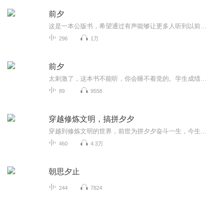
前夕
这是一本公版书，希望通过有声能够让更多人听到以前的故事，了解那时的人，那时的事儿。
296
1万
前夕
太刺激了，这本书不能听，你会睡不着觉的。学生成绩优良，是我们的目标吗？学习成绩不好的学生，能成为接班人吗？在一重点中学里，怎样培养学生，把学生培养成怎样的人才。围绕这些观点，进行了一场辩论。
89
9558
穿越修炼文明，搞拼夕夕
穿越到修炼文明的世界，前世为拼夕夕奋斗一生，今生在修炼文明依然要将拼夕夕发扬光大。广告：主播建了个公众号，免费分享各种资料，其中包括有声演播自学资料哦，关注微信公众号【hot_learning】或者【学趣天地】 回复数字【501】可获得哦。
460
4.3万
朝思夕止
244
7824