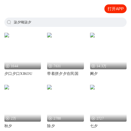
打开APP
柒夕呦柒夕
1644
7631
14.3万
夕口夕口XIKOU
带着拼夕夕在民国
阑夕
2万
2788
2727
秋夕
除夕
七夕