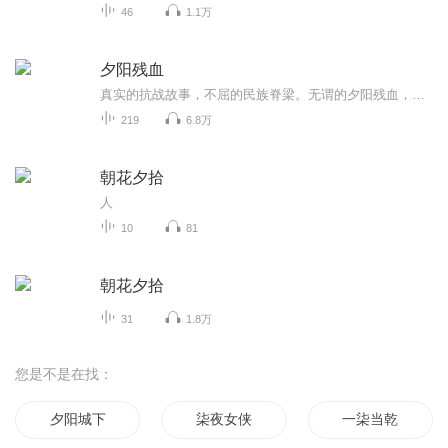
46
1.1万
夕阳残血
真实的抗战故事，不屈的民族脊梁。无谓的夕阳残血，血染的傲骨芦芽。
219
6.8万
朝花夕拾
人
10
81
朝花夕拾
31
1.8万
您是不是在找：
夕阳城下
柒夜女侠
一柒当乾