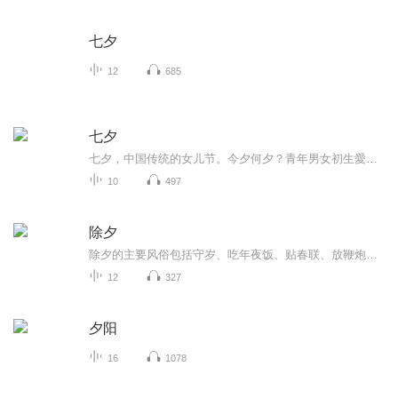
七夕
12
685
七夕
七夕，中国传统的女儿节。今夕何夕？青年男女初生愛情是怎样的呢？请关注。
10
497
除夕
除夕的主要风俗包括守岁、吃年夜饭、贴春联、放鞭炮、发压岁钱、祭祖等，这些活动承载着辞旧迎新、祈福纳祥的文化内涵。
12
327
夕阳
16
1078