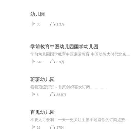
幼儿园
85
1.3万
学前教育中医幼儿园国学幼儿园
学前幼儿园国学教育中医启蒙教育 中国幼教大时代北京果雪儿原创在线学前教育直播频道推出的每天三分钟播报时间，聚焦火热中华优秀传统文化国学幼教信息内容方面：1、聚焦学前教育、幼儿园教育、家庭教育、国学教育、中医启蒙绘本阅读。2、面向幼儿园园长、...
546
3.9万
班班幼儿园
看看顶级班班～非原创x3喜欢订阅..............
6
88.9万
百鬼幼儿园
不要太可爱啊！一天一更关注主播不迷路你的订阅点赞收藏评论是我创作的动力
16
3704