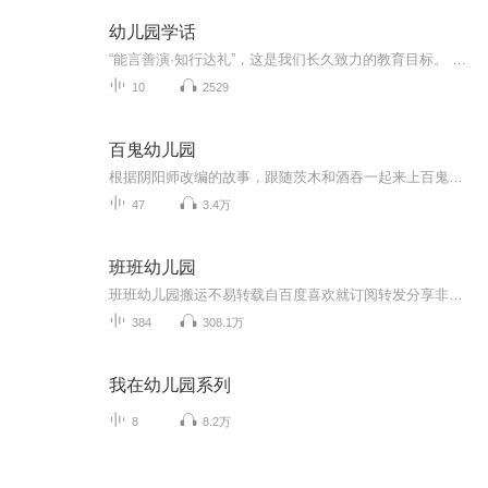
幼儿园学话
“能言善演·知行达礼”，这是我们长久致力的教育目标。 我们努力把艺术教育和素质教育成功对接，我们用心把专业 教育和大众教育完美融合。 从1996年——创业之初，我们曾把口才教师拟作为“医生”、 “教练”和“导演”，并以此作为我们自己的工作方向和行业标准： 有那么多母语发音不准、口语表达不清的孩子需要“医生”； 有那么多天资聪慧的孩子如果经过专业“教练”的调教，就会举止 出众、仪态高雅；“孩子们都是天生的演员”，我们就是“导演”， 挖掘他们的天分，为孩子们在人生的舞台上有更多的精彩！ 就是我们现在做的，未来要做的，并且一直要做的事业！ 我们可能更了解孩子！我们可能找到了教育的真谛！我们知道 孩子需要什么，我们了解家长需要什么，我们也清楚能为社会奉献 什么！艺术是美好的，教育是高尚的，在我们这里你会看到孩子们 快乐地改变和提高。 如今，我们已经有了“全景纷呈教学法”、“习惯矫正教学法”、 “一气呵成教学法”；有了“艺素融合教育方略”；有了五大运作 体系；有了这套幼儿园专用系列教材；有了父母教育能力训练系列 教材；有了上至东北下至江南的上百家分校，将来我们还会有…… 为了孩子我们一直在努力！ 欢迎来亲自体验，并真诚相邀 —— 与我们同行！
10
2529
百鬼幼儿园
根据阴阳师改编的故事，跟随茨木和酒吞一起来上百鬼幼儿园吧！（目前已停更）
47
3.4万
班班幼儿园
班班幼儿园搬运不易转载自百度喜欢就订阅转发分享非原创
384
308.1万
我在幼儿园系列
8
8.2万