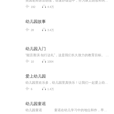
美国老师原音朗读，语速舒缓适中，分为课文朗读和词汇朗读与跟读。 这是我最喜欢的一套英语启蒙教材，按社会学、科学和语言艺术等设计课程单元，non-fiction和fiction合理搭配，既培养了孩子的学习兴趣，又帮助孩子构建知识库，特别适合3-12岁的英语启蒙者。 分PREK 和K两个系列，每个系列四册，共八册。 每一册分三章，每章含四个单元： Chapter 1: Social Studies-Histories and Geography Chapter 2: Science Chapter 3: Language-Mathematics-Visual Arts-Music
192
4.4万
幼儿园故事
28
3.4万
幼儿园入门
“能言善演·知行达礼”，这是我们长久致力的教育目标。 我们努力把艺术教育和素质教育成功对接，我们用心把专业 教育和大众教育完美融合。 从1996年——创业之初，我们曾把口才教师拟作为“医生”、 “教练”和“导演”，并以此作为我们自己的工作方向和行业标准： 有那么多母语发音不准、口语表达不清的孩子需要“医生”； 有那么多天资聪慧的孩子如果经过专业“教练”的调教，就会举止 出众、仪态高雅；“孩子们都是天生的演员”，我们就是“导演”， 挖掘他们的天分，为孩子们在人生的舞台上有更多的精彩！ 就是我们现在做的，未来要做的，并且一直要做的事业！ 我们可能更了解孩子！我们可能找到了教育的真谛！我们知道 孩子需要什么，我们了解家长需要什么，我们也清楚能为社会奉献 什么！艺术是美好的，教育是高尚的，在我们这里你会看到孩子们 快乐地改变和提高。 如今，我们已经有了“全景纷呈教学法”、“习惯矫正教学法”、 “一气呵成教学法”；有了“艺素融合教育方略”；有了五大运作 体系；有了这套幼儿园专用系列教材；有了父母教育能力训练系列 教材；有了上至东北下至江南的上百家分校，将来我们还会有…… 为了孩子我们一直在努力！ 欢迎来亲自体验，并真诚相邀 —— 与我们同行！
10
1004
爱上幼儿园
幼儿园里欢乐多，幼儿园里真快乐！让我们一起爱上幼儿园！
6
1.4万
幼儿园童谣
幼儿园童谣 童谣在幼儿学习中的地位和作，早己被人们认识到，它对于儿童知识面的扩大，能力的培养，情感的熏陶，美感的启迪，都有着潜移默化的作用。本套专辑选用了一些耳熟能详的童谣，节奏清新愉快，好听易唱，让孩子的每一天都充满着...