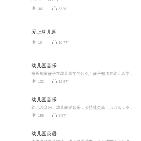
301
5829
爱上幼儿园
10
10.7万
幼儿园音乐
家长知道孩子在幼儿园学的什么！孩子知道在幼儿园学的什么！天赋宝贝先人一步！
132
19.9万
幼儿园音乐
幼儿园音乐，幼儿舞蹈音乐，会持续更新，点订阅，不迷路。音乐中以歌曲为主，也有少部分儿歌。适合0-6岁小朋友编舞，再大一点的孩子就不适合了。也可以用于幼儿园课程中使用。欢迎幼教专业的宝宝们关注！
159
5.5万
幼儿园英语