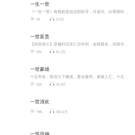
一生一世
《一生一世》电视剧是由沈阳执导，任嘉伦、白鹿领衔主演的都市情感剧。该剧根据墨宝非宝小说《一生一世美人骨》改编，主要讲述了业内顶尖配音演员时宜（白鹿饰）与海归化学教授周生辰（任嘉伦饰）在点滴相处中逐渐产生默契，携手保全家族传统手工艺，并在...
30
3.1万
一世富贵
【内容简介】穿越到北宋仁宗年间，金榜题名，却因为得罪太后，被打发到岭南为官。从边疆小官做起，步步升迁，徐平终于熬到出头天，在宋代书写自己的传奇。从五代乱世走来的北宋，世家大族一扫而空，社会上还没有士绅，宗族社会尚未成形，阶层变动之剧烈和...
931
61.3万
一世豪雄
十五年前，陈浩欠下赌债，妻女惨死，家破人亡。十五年后，他手刃敌人，登顶夏国商业之巅！但一觉醒来，他竟重回十五年前? 妻子未死，女儿还在！他誓要弥补所有遗憾，还妻女一世荣耀！“老婆，给我一百块钱，我让你成为这个世界上最有钱的女人！”
310
35.4万
一世清欢
785
304.1万
一世战神