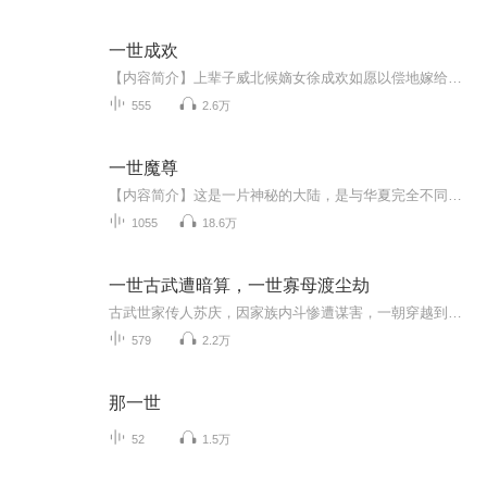
一世成欢
【内容简介】上辈子威北候嫡女徐成欢如愿以偿地嫁给心上人做了皇后，却在大婚当晚被皇帝抹了脖子。再睁眼，她从高高在上的一国之母成了个人见人怕的疯女！好在重生的日子也不错，跟着彪悍娘亲打极品的脸，跟着武将爹爹到处干架。还有一个傲娇哥哥逗逗乐，...
555
2.6万
一世魔尊
【内容简介】这是一片神秘的大陆，是与华夏完全不同的一个大陆，西方极乐的诸佛、瀚海绿洲的群妖与群魔、汉州的修炼者……几方势力原本和谐相处，然而这一切都被一个叫烽章炎的人打破了。【作者/主播】作者：魔樽，网络小说作家。主播：大兵峻宇【购买须知...
1055
18.6万
一世古武遭暗算，一世寡母渡尘劫
古武世家传人苏庆，因家族内斗惨遭谋害，一朝穿越到大业朝，成了刚丧夫、还带着一对五岁龙凤胎的懦弱寡妇苏庆娘。 原主丈夫为护程家丧命，可冷血婆家竟不念半分恩情，趁乱想要将她卖掉换银钱。被逼至绝境，原主拼死反抗惨死，苏庆就此魂归异世。 刚穿越...
579
2.2万
那一世
52
1.5万