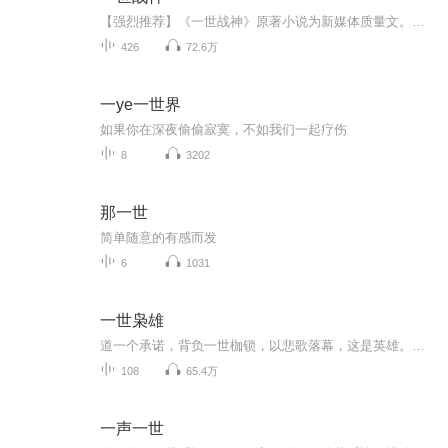
【强烈推荐】《一世战神》原著小说为新媒体质量文。有声小说倾情演绎，将带给你绝佳的故事感受。【内容简介】五年前，家族被害，家主惨死，他被陷害入狱。五年后，他王者归来，天下荣耀，权势尽握手中。我所失去的，定会万倍拿回。【主播】祺嘉，俽宝包，...
426
72.6万
一ye一世界
如果你在深夜偷偷寂寞，不如我们一起疗伤
8
3202
那一世
简单随意的有感而发
6
1031
一世枭雄
道一个承诺，背负一世枷锁，以悲歌落幕，这是英雄。扯一个弥天大谎，让整个世界随之起舞，而自己却冷眼旁观，这就是枭雄。主角在安详闭眼的时候，觉得自己足够资格去第十八层地狱，但是长着翅膀的鸟人却告诉他，天堂很多人在等他。
108
65.4万
一声一世