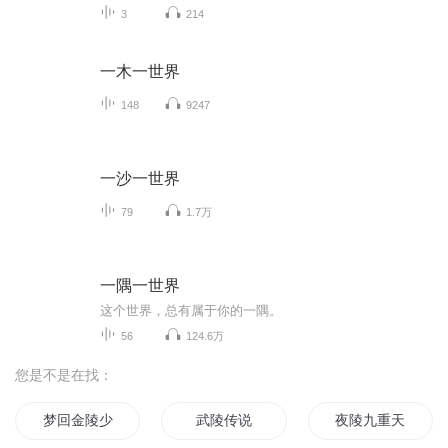
3
214
一木一世界
148
9247
一沙一世界
79
1.7万
一隅一世界
这个世界，总有属于你的一隅。
56
124.6万
您是不是在找：
梦回金陵少年
武陵传说
夜陵九重天