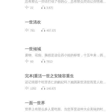
总有那么一些话打动了你的心，总有那么些话让你情难自抑。
22
3.8万
一世清欢
781
407.3万
一世倾城
废物、花痴、脑残是这位四小姐的标签，十五年来，因为废材之名，她受尽欺凌和侮辱。嫡母冷漠绝情，庶姐阴险诈，嫡妹嚣张跋扈，唯一站在她身后的是那个惊采绝艳的少年，那个被奉为神祇、年轻一代中的王者-晋王殿下。世人皆知她是无用女，避之不及，唯有他对她穷追不舍，死缠烂打，誓死不放手。顶着废材之名的苏落，在晋王的帮助下去神殿测试，竟发现她天赋卓绝，是整个大陆都非常罕见的绝世天才！于是，她面上扮猪吃老虎，实则凭着卓绝的天赋，暗中修练……此时，风云变幻，前仆后继绞杀她，试图将她扼杀于成长期……最终，兜兜转转，竟发现，她的神秘身份是神女，而他则是万年难有的神王……
60
7813
完本|重活一世之安陵容重生
还记得那个吃苦杏仁的鹂妃吗？她因家世清贫而受人欺辱，刚入宫时柔弱善良，心思自尊而敏感，爱钻牛角尖。为了家族成为了皇后的帮手她把自己逼上孤苦绝路看着自己的如花年华一步步走向荒芜成为后宫争斗中的牺牲品她不甘心……如果重活一世她会选择怎样的活法？
1352
140.8万
一面一世界
世界上有那么多人爱吃面。当您享受这种大众美味的时候可曾想到，一碗简单的面条里竟然隐藏着文化交流的历程一纵横五大洲，长达千百年，错综复杂，生动有趣。它提高和丰富了人们的生活水平和生活内容，最终促进了人类社会的进步。这本书是讲面条的。同时也...