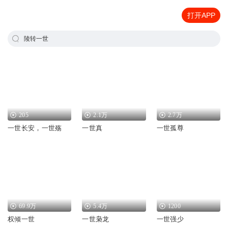
打开APP
陵转一世
205
2.1万
2.7万
一世长安，一世殇
一世真
一世孤尊
69.9万
5.4万
1200
权倾一世
一世枭龙
一世强少