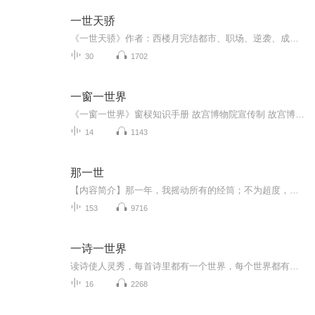
一世天骄
《一世天骄》作者：西楼月完结都市、职场、逆袭、成长一代天骄张一凡，放弃了显赫的家庭背景，只身来到一叶小镇，成了历史上最年轻的镇长。且看他如何为民请命！如果想阅读文字完整版小说，请到微信搜一搜中搜索公众号【八二阅读】关注并回复数字：【185】...
30
1702
一窗一世界
《一窗一世界》窗棂知识手册 故宫博物院宣传制 故宫博物院出品平安 吉祥 富贵 正直 等级 尊卑如果把人的眼睛比作人们心灵的窗口，那么窗就好比建筑的眼睛， 传递着建筑本身的气质与灵魂。中国古建筑额窗有着漫长的发展历史，是中国传统建筑最有特色的部分。故宫里的窗更是集历代建筑精华与一身，内容丰富、技艺精湛，可谓是“一窗一世界”。三交六椀双交四椀轱辘钱式步步锦式： 步步紧冰裂纹式万字纹式： 卍字纹式灯笼框式正方格式斜方格式
14
1143
那一世
【内容简介】那一年，我摇动所有的经筒；不为超度，只为触摸的指尖。那一年，我磕长头匍匐在山路；不为觐见，只为贴着你的温暖。【作者/主播简介】作者：百年静，网络小说作家。主播：新声璀璨传媒【购买须知】1、本作品为付费有声书，前30集为免费试听，...
153
9716
一诗一世界
读诗使人灵秀，每首诗里都有一个世界，每个世界都有不朽的传奇！
16
2268