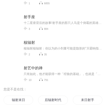
1
6855
射手座
十二星座背后的故事!射手座的那只人马是个倒霉的英雄老师，他是许多英雄的师父。然而，他却中了他的门生海克力士不小心射出的毒箭，因他是不死之身，所以无法从痛苦中解放。巨人神普罗米修斯乃废了其不死之身，让他安详而死，而成为天上的射手座。
3
884
核辐射
核辐射核辐射：你以为的小剂量可能是隐形的"灭霸响指" 最近总有人问我："听说日本排核废水了，我这天天海鲜配奶茶的，会不会哪天醒来变成绿巨人？"朋友，变超级英雄是没戏了，但了解点中医防辐射的智慧，说不定能让你在"核危机"时代活成养生版的美国队...
2
35
射艺中的禅
只有如此，他才能获得一种「经验的基础」，也就是「包罗万象的真理」。这基础、这真理就造成了他的新生活，而不再是他那普通而纯属个人的生活。他仍活着，但活着的已不再是他自己。人是能够思想的动物，但他的伟大成就，全在他不用心机，不加思索时所完成...
10
791
您是不是在找：
辐射末日
后辐射时代
末日射手