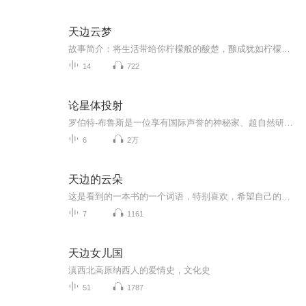
天边云梦
故事简介：将生活带给你柠檬般的酸楚，酿成犹如柠檬汽水般的甘甜。人总要经历过，才能懂自己得到过或者失去了什么，这世上每个人都有自己想要的轨迹去走，有自己哪怕再害怕的结果去闯。有的时候，被溺爱也是一种偏爱。被好好爱过的人，才有与一切和解的勇...
14
722
论星体投射
罗伯特-布鲁斯是一位享有国际声誉的神秘家、超自然研究者和神秘实验者。他的著作有 （星体动力学）（捕捉辉光）。他谈论自己的星体经验，以及它们背后的意义，他也论及更高的世界和我们所处的物质世界，他对这些世界有许多独特的洞见。
6
2万
天边的云朵
这是看到的一本书的一个词语，特别喜欢，希望自己的思想犹如天边的云朵一样自由！
7
1161
天边女儿国
滇西北高原纳西人的爱情史，文化史
51
1787