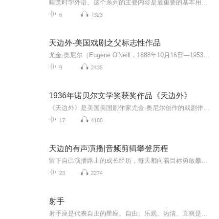
睡觉时学外语。这个系列的主要内容是最重要的基本用语单词和短语语法。它们对外语的初学者特别有用。可以既可以帮助你提高你的口语和听力，还能助你睡眠哦。节目会不定期更新! 希望大家关注支持哦! 如果喜欢其他内容可以关注我们其他频道！谢谢：）
6
7323
天边外-美国戏剧之父标志性作品
尤金·奥尼尔（Eugene O'Neill，1888年10月16日—1953年11月27日），爱尔兰裔美国剧作家，表现主义文学的代表作家，美国民族戏剧的奠基人，主要作品有《琼斯皇》、《毛猿》、《天边外》、《悲悼》等。奥尼尔于1888年10月16日出生在纽约。1906年考入普林斯顿大学，一年后因犯校规即被开除。1920年，奥尼尔的《天边外》在百老汇上演，并获普利策奖，由此奠定了他在美国戏剧界的地位。1929年耶鲁大学授予他名誉文学博士学位。此后他居住在美国佐治亚州一个远离海岸的岛上专心写作。1936年获诺贝尔文学奖。1953年11月27日，奥尼尔逝世于波斯顿。
9
2435
1936年诺贝尔文学奖获奖作品《天边外》
《天边外》是美国美国剧作家尤金·奥尼尔创作的戏剧作品。《天边外》描写了20世纪初美国乡村三个青年人的梦想追求以及梦想最终破灭的悲剧。弟弟罗伯特和哥哥安朱都喜欢上邻居姑娘露丝。罗伯特从小向往到海外去干一番事业，但当得知露丝对他的爱情之后，他...
17
4188
天边的有声演播|音频剪辑攀登历程
留下自己演播路上的成长经历，每天都向着目标勇敢攀登，希望越来越好！欢迎留言交流！让我们共同成长~~~
23
2274
射手
射手座是代表自由的星座。自由、乐观、热情、直爽是他们的标签。他们特立独行，爱好自由，不愿意被规范、教条束缚，无论是外在的物质还是精神层面，他们都希望追寻自己的想法及内心。 射手座喜欢挑战，热爱冒险。喜爱去开拓新的世界和知识领域，拓展、延伸现有的世界。他们内心的驱动力在于突破界限、探索未来，寻求选择人生的信仰。