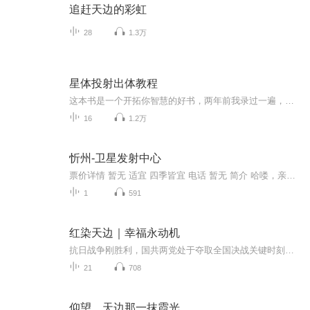
追赶天边的彩虹
28
1.3万
星体投射出体教程
这本书是一个开拓你智慧的好书，两年前我录过一遍，大家把我骂惨，因为录制时总是吃螺丝，今天重新读熟再录，争取少吃螺丝，让大家听的舒服，并且在书里受益。我已经出体很多次了，按照书里的指导，在练习了大概十多天，突然有个晚上我飘了出来，然后几秒...
16
1.2万
忻州-卫星发射中心
票价详情 暂无 适宜 四季皆宜 电话 暂无 简介 哈喽，亲爱的游客朋友，欢迎来到太原卫星发射中心，它位于山西省忻州市岢岚县的高原地区，地处温带，海拔1500米左右，与芦芽山风景区毗邻，是中国试验卫星、应用卫星和运载火箭发射试验基地之一。中国航天在这...
1
591
红染天边｜幸福永动机
抗日战争刚胜利，国共两党处于夺取全国决战关键时刻，中共派遣李立红同志去东北边陲开展工作，神秘莫测的山洞，凶狠嗜血的日本遗军，尔虞我诈的国共战斗，层出不穷的灵异事件，无一不彰显着这片白山黑土地上的战火狼烟！！！
21
708
仰望，天边那一抹霞光