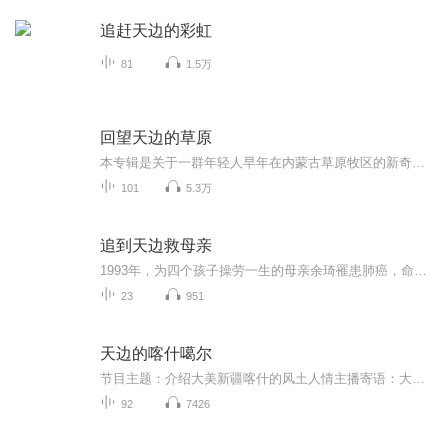
追赶天边的彩虹
81
1.5万
回望天边的草原
本专辑是关于一群年轻人早年在内蒙古草原牧区的新奇見闻和生活趣事
101
5.3万
追到天边救母亲
1993年，为四个孩子操劳一生的母亲余琦罹患肺癌，命悬一线。姐弟四人悲痛万分。面对种种“不可逆传”的险情，孩子们执意挽救母亲。在无药可救的情况下，他们决定采用当时最先进的“人体冷冻技术”，将母亲的身体冷冻，期待未来癌症有药可医时，再将母亲唤...
23
951
天边的喀什噶尔
节目主题：介绍大美新疆喀什的风土人情主播寄语：大美新疆喀什:一颗闪耀在古丝绸之路上的明珠。主播给您娓娓道来这座古城悠远的前生后世。喀什广袤无垠的风土人情、生活习俗、民族风情、民族医药、香妃墓、阿凡提、大篷车、巴旦木、艾提尕尔清真寺、老巷.....
92
7426