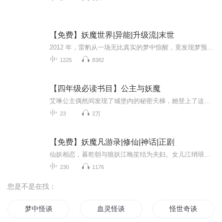
【免费】妖魔世界|异能|升级流|末世
2012 年，雷豹从一场无比真实的梦中惊醒，竟发现梦预示着未来！末日未迎毁灭，晶壁体系改变，空间裂缝出现，去其他位面成平常事。神秘天网可吸收灵魂能量，他依靠梦的预示和天网，踏上杀仙屠魔之路。杀仙有钱，屠魔变强，且看他如何在这妖魔世界开启彪悍人...
1225
8382
【四年级必读书目】公主与妖魔
艾琳公主偶然间发现了城堡内的秘密天梯，她登上了这个天梯，却意外地遇到了神秘的老祖母。在老祖母的帮助下，艾琳公主和柯迪一起破了妖魔们的邪恶计谋。其中的曲折经历是怎么样的呢？一切奇遇尽在《公主与妖魔》中…… 《公主与妖魔》由乔治·麦唐纳编著。
23
2万
【免费】妖魔凡游录|修仙|神话|正剧
仙妖相恋，暮乾朝与狼妖江晚笙结为夫妇。女儿江绡琅出生后，天庭称其为预言中毁天灭地的妖物，派托塔天王率天兵围剿。雪狼族奋起反抗，江晚笙拼死护女，一场仙妖大战就此展开。
230
1176
您是不是在找：
梦中怪谈
血灵怪谈
怪世奇谈