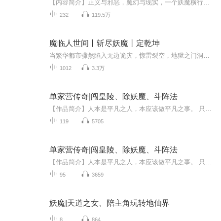
【内容简介】正义与邪恶，魔幻与现实，一个妖魔横行的世界，一段冰封千年的记忆，他是如今魔法少年还是千年前那位遥不可及的存在？当时间的齿轮再次转动，少年将将踏上征途，过去？现在？未来？命运将指引少年去往何方……
232
119.5万
魔临人世间丨斩尽妖魔丨定乾坤
当繁华都市骤然陷入无边诡灾，惊雷裂空，地狱之门洞开，万千恶魔倾巢而出，祸乱红尘人间。平凡少年意外觉醒万年魔灵转世宿命，于乱世之中逆势而起。一路邂逅同道强者，鏖战魑魅魍魉，手撕邪祟、力镇万魔，层层揭开地狱入侵的惊天阴谋。杀伐果断不圣母，打...
1012
3.3万
单家营传奇|闯皇陵、除妖魔、斗阵法
【作品简介】人本是平凡之人，本应该做平凡之事。 只要心中有爱，人人都是强人！ 凌风就是平凡之人，但他却是幽冥皇子的分身体，自然有着不平凡的经历！！！ 鬼使神差的得到《紫冰银结印符》将五行元素矿石解除封印，自终拥有无法比拟的控制元素能量,闯皇...
119
5705
单家营传奇|闯皇陵、除妖魔、斗阵法
【作品简介】人本是平凡之人，本应该做平凡之事。 只要心中有爱，人人都是强人！ 凌风就是平凡之人，但他却是幽冥皇子的分身体，自然有着不平凡的经历！！！ 鬼使神差的得到《紫冰银结印符》将五行元素矿石解除封印，自终拥有无法比拟的控制元素能量,闯皇...
95
3659
妖魔|天道之女、陪主角玩转地仙界
8
864