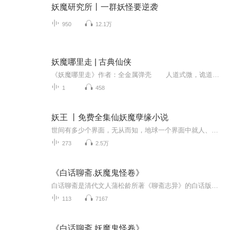
妖魔研究所丨一群妖怪要逆袭
950
12.1万
妖魔哪里走 | 古典仙侠
《妖魔哪里走》作者：全金属弹壳 人道式微，诡道猖獗。 百鬼夜行，苍生太苦。 我王七麟愿以一柄斩鬼刀，于妖魔环伺之中为我人族杀出一条阳关大道。
1
458
妖王 丨免费全集仙妖魔孽缘小说
世间有多少个界面，无从而知，地球一个界面中就人、妖混乱了，无情不生，有情复生。半狐半人的狐妖与一心降妖除魔的正派美艳母夜叉纠缠不清，正义非人所有，妖的正义情谊不比人类少，做人做妖非狐妖所能选，为兄弟愿变成真正的妖强大起来不再被欺，为母夜...
273
2.5万
《白话聊斋.妖魔鬼怪卷》
白话聊斋是清代文人蒲松龄所著《聊斋志异》的白话版本，是一部短篇故事集，其中以狐妖鬼怪仙与世间之人的故事为主，看上去荒唐无稽，但似乎又却有其事。书籍信息：说狐谈鬼，无奇不有，怪异却有人情味儿。主播介绍：语然_
113
7167
《白话聊斋 妖魔鬼怪卷》