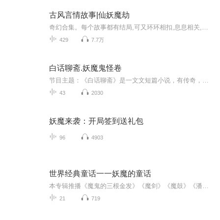
古风言情故事|仙妖魔劫
奇幻合集。每个故事都有结局,可又环环相扣,息息相关,有时是前世今生,有时这个故事的主角是另一个故事中只言片语的配角,精彩纷呈,耐人寻味………《桃花仙》君素掰着手指头算,都没算清自己活了多少年,没想到人世走一遭,竟被陆迟那黄毛小儿折了仙路……....
429
7.7万
白话聊斋.妖魔鬼怪卷
节目主题：《白话聊斋》是一文文短篇小说，有传奇，志怪事人情融于一体，蒲松龄以他超凡的想象力和洞察力构建起一个亦真亦幻亦人亦鬼的幽冥世界，它是人间社会的真实投影，揭示了人世辛酸悲凉的生活场景和人物偃蹇惨痛的生活经历，是理想社会的梦幻体现。
43
2030
妖魔来袭：开局签到送礼包
96
4903
世界经典童话一一妖魔的童话
本专辑推播《魔鬼的三根金发》《魔剑》《魔鼓》《潘多拉的魔盒》《三个魔橘》《魔壶》《池塘里水妖精》《渔夫和魔鬼的故事》《水晶瓶里的妖精》《凶恶的老妖婆》等篇，诚邀来听，恳请指导！
21
719