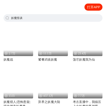
打开APP
妖魔怪谈
2.7万
11.1万
23.4万
妖魔战
饕餮武镇妖魔
荡尽妖魔我为仙
1535
457.1万
7.7万
妖魔猎人|恐怖悬疑|
异界之妖魔大陆
考古直播中，我镇压