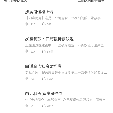
现代都市妖魔类
上古妖魔的事被曝光
了 | 怪谈
妖魔鬼怪楼上请
【内容简介】这是一个地府官二代在阳间的日常故事，开了家客栈，没事溜溜猫逗逗狗，抓抓小鬼烧个菜，生活十分的惬意。什么？灵气复苏？妖魔横行？你以为这样就能影响我溜猫逗狗的生活了？别逗了，我这楼上住着的妖魔鬼怪，那可都是老祖宗级别的，就是我这...
215
682
妖魔复苏：开局强拆镇妖观
王屋山景区建设中，一座破落道观，不肯拆迁，遭到全网谴责，鄙视现在的道士也黑心市侩，为了更高的拆迁款，宁愿当钉子户！ 但无人知道，道观下，镇压着无数妖魔，恶鬼厉魂，数千年来镇妖观一脉付出无数人的性命，才守护人间平安！ 面对官方...
217
3.6万
白话聊斋妖魔鬼怪卷
专辑介绍：聊斋志异是中国文学史上一部著名的经典文学小说，为读者描绘狐仙鬼怪，反映了当时的人世百态，具有浓郁的浪漫主义色彩。本专辑主题包含有考城隍、陆判、尸变、喷水、长清僧、僧孽、山魈、咬鬼、狐人瓶、荍中怪、宅妖、王六郎、画皮、贾儿、叶生...
330
1.3万
白话聊斋.妖魔鬼怪卷
**【专辑简介】本部有声书**已获得作品版权方（阅米文化）授权每晚一个不敢外放的睡前故事。钱佳欣先生编著的这部《白话聊斋.妖魔鬼怪卷》，剥去文言文的门槛，用最生动的现代语言，为你重现那个奇幻惊悚的志怪世界。这里不仅有深夜出没的画皮艳鬼、月下吟...
71
2867