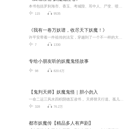
本书包括罗刹海市、香玉、考城隍、耳中人、尸变、喷水、瞳人语、画壁、山魈、咬鬼、捉狐、荍中怪、宅妖、王六郎等内容。
115
9535
《我有一卷万妖谱，收尽天下妖魔！》
许平安带着一件祖传的法宝，穿越到了一个不一样的大宋朝。 这里战乱连连，妖魔丛生。 原本一无是处的许平安很快就发现，自己爷爷留下的宝物，居然带着异样的能力—— 斩杀尸狗，获得妖怪巨力！ 斩杀鬼面蜘蛛，获得结网技能！ 斩杀山夔，获得驭鬼术！ 斩杀...
7
1330
专给小朋友听的妖魔鬼怪故事
98
820.6万
【鬼判天师】妖魔鬼怪｜胆小勿入
一命二运三风水四积阴德五读书 。天师替天行道。孤儿王子良被大爷捡回来一条命，因为大爷被苏启晨所杀，见孤儿王子良幼小收为徒弟，王子良的命运坎坷的一生就此展开，也在一次一次的磨难中成长为真正的天师。
328
76.2万
都市妖魔传【精品多人有声剧】