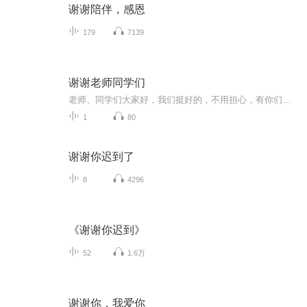
谢谢陪伴，感恩
179
7139
谢谢老师同学们
老师、同学们大家好，我们挺好的，不用担心，有你们惦记和关心的感觉真好。谢谢老师、谢谢同学们。在咱中国，国家重视，老百姓配合，控制措施有效，相信很快就会转危为安。而女儿天时在美国德克萨斯州，每10个人中就有一个新冠肺炎患者，在疫情这么严重的...
1
80
谢谢你迟到了
8
4296
《谢谢你迟到》
52
1.6万
谢谢你，我爱你