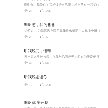
谢谢你，我爱你！我想读给自己听，想自己有一颗柔软开放、容易感动的心，能够感受到别人的痛苦和快乐，学会爱和宽恕。把爱和宽恕，做为人生中最重要的功课，有机会领悟到真正的平安与幸福！ 对不起，请原谅，谢谢你，我爱你！ 2022.9.29
20
9276
谢谢您，我的爸爸
父爱如山 为我遮风挡雨罗其鹏推出最新个人单曲专辑《谢谢您，我的爸爸》作词：李懿穆/陈道斌，作曲：罗其鹏，编曲：罗其鹏，由北京吉瑞文化传媒有限公司发行。...
2
962
听我说完，谢谢
风与霜之旅苦与乐共存我与你同行无为即有为无爱便是爱至彼岸花开
39
1377
听我说谢谢你
15
6228
谢谢你 离开我