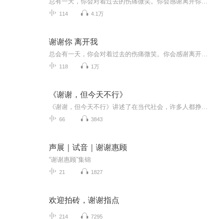
总有一天，你会对着过去的伤痛微笑。你会感谢离开你的那个人。是他的离去给你腾出了幸福的空间。
114
4.1万
谢谢你 离开我
总会有一天，你会对着过去的伤痛微笑。你会感谢离开你的那个人。是他的离去给你腾出了幸福的空间。
118
1万
《谢谢，但今天不行》
《谢谢，但今天不行》讲述了在当代社会，许多人都挣扎在快节奏的、繁杂的日常生活中，我们感受不到生命的轻快，只是感到压力、束缚和艰难。为了逃脱过度工作和疲惫不堪的恶循环，我们必须学会说“谢谢，但是今天不行”。 在这本启迪人生的书中，作者通过6...
66
3843
声展｜试音｜谢谢惠顾
“谢谢惠顾”集锦
21
1827
欢迎拍砖，谢谢指点
214
7295