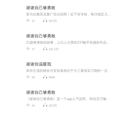
谢谢自己够勇敢
喜马拉雅高流量广告位招商！近千张专辑，每日稳定几十万以上的真实流量，让你的广告信息每日曝光几十万W+ 。懂行的、有实力的、有需求的欢迎来聊。微信请加：kefu168999（请注明意向）
17
33.5万
谢谢自己够勇敢
21篇够勇敢的故事，上亿人点赞的237幅手机摄影作品，10组共同完成的创意插画，延续“你是最好的自己”系列的精彩，带你踏上一段新的勇气之旅。这是一本等着你来跟我们共同完成的书，开创手写互动书先河，你既是读者，也是参与者，你可以在互动页上记录书中...
17
141.1万
谢谢你温暖我
风华正茂的林拓与安知雀相识于大三暑假实习期的一次招聘会，两人一见钟情，彼此加深了解后确定了恋情。毕业季来临，二人携手从象牙塔走向社会，一起兼职、应聘、规划未来。虽然人生之路开展得并不顺利，但在彼此的鼓励下逐步走上正轨。当一切看似顺风顺水...
24
3445
谢谢自己够勇敢
《谢谢自己够勇敢》是一个app人气冠军、90后百万畅销书作家张皓宸，与创意VJ杨杨跨界打造够勇敢的走心故事集。21篇够勇敢的故事，上亿人点赞的237幅手机摄影作品，10组共同完成的创意插画，带你踏上一段新的勇气之旅。
14
18.5万