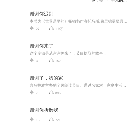
你，每一个平凡的中
国人
谢谢你迟到
本书为《世界是平的》畅销书作者托马斯.弗里德曼极具抱负的一本书，也是各界领导人必读的一本书，在世界加速变化的这一刻，有什么大事正在发生，你更不该错过。这正是作者感受到并希望传递给我们的信息。由于科技呈现指数型发展，世界开始被具颠覆性的三大...
27
1.9万
谢谢你来了
这个专辑是从谢谢你来了，节目提取的故事，
3
152
谢谢了，我的家
喜马拉雅主办的全民朗读节目。通过名家对于家庭生活的记述，带给我们家的温馨、温暖与回味......
7
896
谢谢你折磨我
15
721