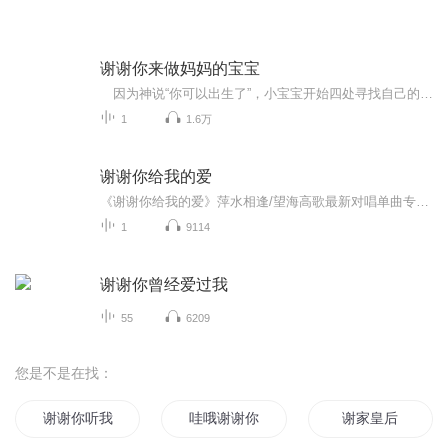
谢谢你来做妈妈的宝宝
因为神说“你可以出生了”，小宝宝开始四处寻找自己的妈妈。一路上，他遇见好多动物宝宝以及它们的妈妈，有喜欢抱抱的熊妈妈、喜欢亲亲的猩猩妈妈，还有蓬松松暖和和的猫头鹰妈妈。可是小宝宝自己的妈妈在哪里呢？ 作品以天真、简短的语言表现小宝宝...
1
1.6万
谢谢你给我的爱
《谢谢你给我的爱》萍水相逢/望海高歌最新对唱单曲专辑，词曲创作由著名音乐人 轻云望月创作，编曲：望海高歌，笛子：林淼，吉他：浩翔，发行：北京吉瑞文化传媒。
1
9114
谢谢你曾经爱过我
55
6209
您是不是在找：
谢谢你听我的声音
哇哦谢谢你
谢家皇后