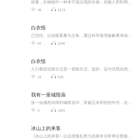
病毒，生物链中一种本不该出现的生物，却被人所利用，升级改造，在人间肆虐。沈旭，沙傲，本应是普通的医生和刑警，与白衣侠邂逅，卷入了这场危机之中。发誓要找出真相，却发现平静的生活背后，却是暗流汹涌。无形的敌人，或许就在我们身边。“人与病毒的较量，由我来画上休止符！”
46
6113
白衣怪
已完结。以侦探霍桑为主角，通过科学推理破解离奇凶案。故事围绕白色怪物现身、神秘符咒引发命案等悬疑事件展开，结合现场勘查与逻辑推演还原犯罪真相，体现短篇合集的叙事特色，注重细节铺陈与悬念营造。作品呈现民国侦探小说融合科学理性与本土叙事的风...
65
2346
白衣怪
人们都说侦探生活是一冒险生活。是的，这句话我自然承认，不过，据我的经验所得，我的意识中的冒险的定义，也许和一般人的有些差别。我觉得在侦探生活的冒险之中，往往使人的神经上感受到一种欣羡紧张的特殊刺激。这是一种神经上微妙的感觉，原不容易用文...
18
618
我有一座城隍庙
张一仙偶然间得到城隍金印，穿越元末明初的年代，化身城隍，除恶务尽，惩恶扬善，一步步从伯候公王直至成为真仙...
3
1841
冰山上的来客
《冰山上的来客》以边境叛乱势力的塞米尔匪帮企图偷越国境开展阴谋活动，以杨排长识破障眼法带领边防战士将匪帮一网打尽的斗争为主线，同时穿插真假巴利古尔的身份之谜，塔吉克老人尼牙孜家娶亲却遭变故的情景节，以及战士司马宜和真巴利古尔之间曲折的爱...