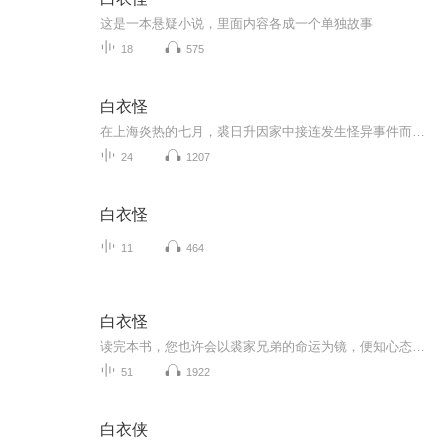
这是一本悬疑小说，里面内容各成一个单独故事
18
575
白衣怪
在上海炎热的七月，裘日升因家中接连发生怪异事件而陷入恐慌。他声称家中有“白色怪物”出没，甚至在卧室中发现神秘火柴和半个足印，似乎有人暗中作祟。著名侦探霍桑和好友包朗介入调查，却发现案件背后隐藏着复杂的家庭关系和利益纠葛。正当调查陷入僵局...
24
1207
白衣怪
11
464
白衣怪
读完本书，您也许会以裘家兄弟的命运为镜，便知心态是人生真正的掌舵者。兄长裘日晖身染伤寒，本有转圜之机，却被伪造的股票暴跌消息击溃心理防线，将一时危机视作穷途末路，未与命运角力便先自坍塌，终致病情恶化、含恨而终。弟弟裘日升机关算尽夺得家产...
51
1922
白衣侠