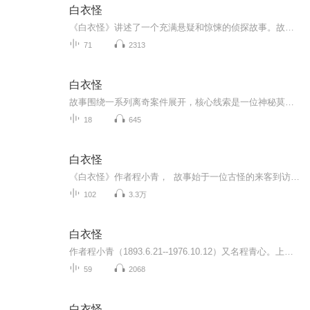
白衣怪
《白衣怪》讲述了一个充满悬疑和惊悚的侦探故事。故事围绕一系列离奇事件展开，主人公霍桑是一位聪明睿智的私家侦探，他通过细致的观察和严密的推理，逐步揭开案件背后的真相。小说的核心案件涉及一桩神秘的谋杀案，凶手作案手法诡异，现场留下了一些令人...
71
2313
白衣怪
故事围绕一系列离奇案件展开，核心线索是一位神秘莫测、身穿白衣的怪人。这位“白衣怪”行踪诡秘，常常在月黑风高之夜出现，制造令人毛骨悚然的事件。其身份和动机成为贯穿全书的最大谜团，而主人公鲁平——一位智慧超群又颇具侠义精神的侦探，则肩负起揭...
18
645
白衣怪
《白衣怪》作者程小青， 故事始于一位古怪的来客到访，其言行举止透着蹊跷，为后续的离奇事件埋下伏笔。紧接着，现场惊现半个足印，这神秘的痕迹如同一个难解的谜题，引发众人好奇与猜测。随后，白色怪物现身，它的出现打破了原本的平静，给众人带来恐...
102
3.3万
白衣怪
作者程小青（1893.6.21--1976.10.12）又名程青心。上海市人，出身贫苦，幼年丧父，读私塾几年，十余岁到上海亨达钟表店学徒同时在夜校补习英语。1951年开始翻译《福尔摩斯探案》并着力创作中国自己的侦探小说，代表作《霍桑探案》等
59
2068
白衣怪