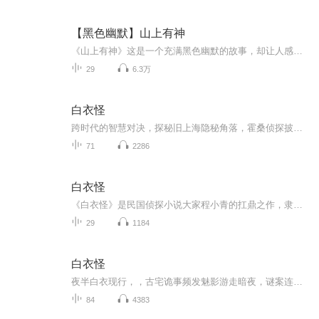
【黑色幽默】山上有神
《山上有神》这是一个充满黑色幽默的故事，却让人感到一丝丝悲凉。在东北山沟里一个几乎与世隔绝的村子里，人们多年来一直过着贫穷落后的生活。随着几个走出去的村民的离奇死亡，一个关于山神的传说不胫而走。慑于山神的威力，村民们渐渐放弃了出走的念头。新任村长不相信山神的传说，希望带着村民走出村子，走向发家致富之路。致富后的村庄有了一台彩色电视，带领全村致富的姚贵决定把自己每天的视察活动拍成录像，在闭路电视播放，大家每天晚上打开电视只能看村长。为了不让村民知道外面的世界是什么样的，村长开始...
29
6.3万
白衣怪
跨时代的智慧对决，探秘旧上海隐秘角落，霍桑侦探披荆斩棘，揭示贪婪人性，一场扣人心弦的智慧较量！
71
2286
白衣怪
《白衣怪》是民国侦探小说大家程小青的扛鼎之作，隶属 “霍桑探案系列”。故事以民国时期风云变幻的上海为舞台，富商裘日升家中惊现 “白色怪物”，搅得全家惶惶不安，更诡异的是，屋内还留下神秘火柴与半个足印，疑云密布。著名侦探霍桑携好友包朗迅速介...
29
1184
白衣怪
夜半白衣现行，，古宅诡事频发魅影游走暗夜，谜案连环上演虚实难辨，人心叵测层层悬念层层变揭开白衣之下，藏着的致命真相
84
4383