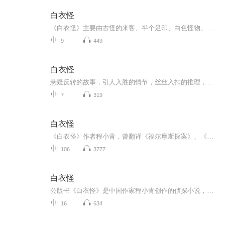
白衣怪
《白衣怪》主要由古怪的来客、半个足印、白色怪物、意外的变动、凶案 、一个患风病的人、发案经过、新的线路、几个推想、凶手已查明了、拘捕、霍桑的工作、伊的供述 、义务辩护、这怪物是谁、我的见解、出乎意料的发见、两种供词等精彩内容构成
9
449
白衣怪
悬疑反转的故事，引人入胜的情节，丝丝入扣的推理，有声倾情的演播……一切，都为你而来！
7
319
白衣怪
《白衣怪》作者程小青，曾翻译《福尔摩斯探案》、《菲洛凡士探案》等西方著名侦探书籍。本书《白衣怪》讲述了一起诡异复杂的谋杀案及其侦破过程。侦探霍桑和他的助手包朗，从一根烧焦的火柴入手，抽丝剥茧，管中窥豹，通过逻辑推理和曲折的调查和证据分析...
106
3777
白衣怪
公版书《白衣怪》是中国作家程小青创作的侦探小说，小说由多个短篇案件组成，包括《古怪的来客》《白色怪物》《凶案》等，书中的白衣怪形象神秘莫测，引领读者进入一个个惊心动魄的故事情节。小说作者程小青(1893-1976)，原名程青心，又名程辉斋，是中国现...
16
634