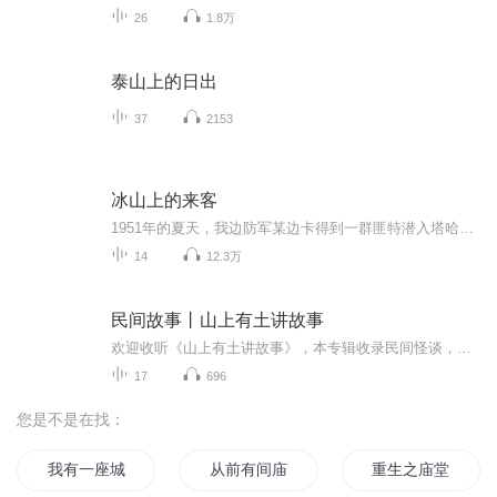
26
1.8万
泰山上的日出
37
2153
冰山上的来客
1951年的夏天，我边防军某边卡得到一群匪特潜入塔哈尔的情报。匪特热力普和江得拉逃往国外时有计划的潜伏下来一个女特务——江得拉的小老婆古里巴儿，冒名朵丝侬莎阿汗。在尼牙孜迎亲途中，遇见到边卡报到的新战士司马宜。而司马宜的初恋情人叫朵丝侬莎阿...
14
12.3万
民间故事丨山上有土讲故事
欢迎收听《山上有土讲故事》，本专辑收录民间怪谈，寓言故事，志怪神话。但故事就是故事，所有故事，皆为虚构，希望您能够喜欢。
17
696
您是不是在找：
我有一座城隍庙
从前有间庙
重生之庙堂