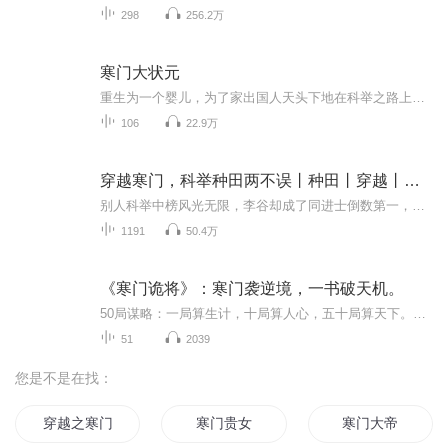
298
256.2万
寒门大状元
重生为一个婴儿，为了家出国人天头下地在科举之路上拼搏的故事...
106
22.9万
穿越寒门，科举种田两不误丨种田丨穿越丨致富
别人科举中榜风光无限，李谷却成了同进士倒数第一，被发配到穷县当芝麻官。他带着现代知识搞基建、开商路。皇帝拍案：这等奇才竟在末流？速调回京！
1191
50.4万
《寒门诡将》：寒门袭逆境，⼀书破天机。
50局谋略：一局算生计，十局算人心，五十局算天下。寒门的三重破局之道。
51
2039
您是不是在找：
穿越之寒门千金
寒门贵女
寒门大帝