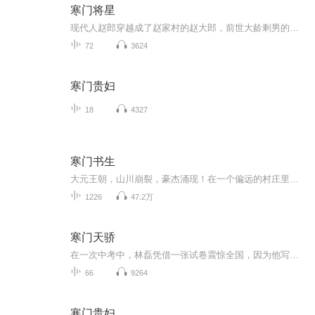
寒门将星
现代人赵郎穿越成了赵家村的赵大郎，前世大龄剩男的他，在这里不仅有妻子，还有一个可爱的女儿。正当他咒骂赵大郎拍屁股走人而自己却要替他养妻女时，却发现自己的·便宜妻女快要饿死了。
72
3624
寒门贵妇
18
4327
寒门书生
大元王朝，山川崩裂，豪杰涌现！在一个偏远的村庄里，有一位名叫宁天的贫穷书生，手持稀粥，从千峰万壑中踏出，身后聚集着众多人群，似要将世界化为一盘棋，横扫乾坤！
1226
47.2万
寒门天骄
在一次中考中，林磊凭借一张试卷震惊全国，因为他写出的科技理论远远超越了当前时代的前沿。经过一众科技大佬的商议，林磊被东国政府特别邀请，前往神秘的地底实验室进行深入研究。三年后，他不负众望，成功研发出了具有划时代意义的1nm光刻机，为国家科技...
66
9264
寒门贵妇