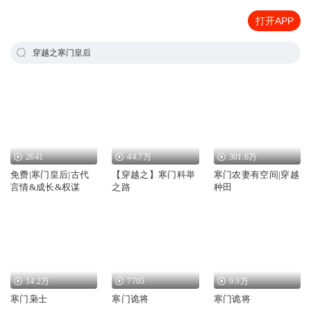
打开APP
穿越之寒门皇后
2641
44.7万
301.6万
免费|寒门皇后|古代
【穿越之】寒门科举
寒门农妻有空间|穿越
言情&成长&权谋
之路
种田
14.2万
7705
9.9万
寒门枭士
寒门诡将
寒门诡将