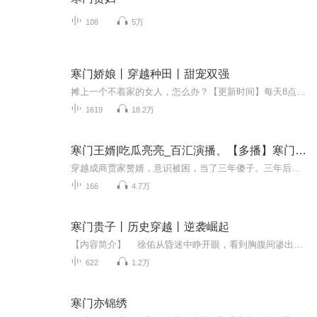
108
5万
寒门娇娘丨穿越种田丨甜宠双强
摊上一个不着家的女人，怎么办？【更新时间】每天8点更新！首发100集，日更20集！【内容简介】身怀空间穿越古代的稻花，只想安安稳稳的在田野间过完这辈子，谁知竟有个当县令的父亲，于是被迫从乡下进了城！城里的事多呀，为了在家有话语权，稻花买庄子、...
1619
18.2万
寒门王婿|吃瓜亮亮_百汇演播、【多播】寒门王婿|穿越逆袭&赘婿封王
穿越成商贾家赘婿，意识被困，当了三年傻子。三年后，岳父休婿，妻子寒雨瑶当众撕碎休书。护短的云枫势要保护这个女人。于是，提笔安天下，经商平四海， 持枪镇乾坤。与皇帝为友，做他国恶邻。再回首时，竟封无可封。大康皇帝，做出一个违背祖宗的决定。云...
166
4.7万
寒门贵子丨历史穿越丨逆袭崛起
【内容简介】 徐佑从昏迷中睁开眼，看到胸腹间渗出的一丝血迹，茫然四顾，却见证了一个永远在流血的时代！——看前世纵横金融界的狐帅如何在这个乱世立江左，踏青云，算庙堂，定乾坤，平南北，开盛世，这是一本关于日月、阴阳、君臣、南北、佛道、...
622
1.2万
寒门亦锦绣