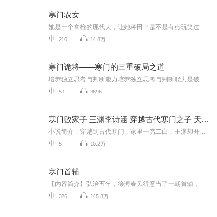
寒门农女
她是一个拿枪的现代人，让她种田？是不是有点玩笑过头了！ 穿越到寒门，家徒四壁，家中没米，田中无粮。 好在母亲慈爱，兄友弟恭，亲情让身为孤儿的她下定了决心，好好种田经商，不能眼看着这个家如此破败！ 种田、经商，现代头脑才思敏捷，样样拿手！ 看...
210
14.8万
寒门诡将——寒门的三重破局之道
培养独立思考与判断能力培养独立思考与判断能力是破局的关键。在面对纷繁复杂的信息和建议时，我们不能人云亦云，要有自己的思考和判断。要学会从不同的角度分析问题，广泛收集多方面的信息，并对这些信息进行综合评估。
50
3696
寒门败家子 王渊李诗涵 穿越古代寒门之子 天降王侯
小说简介：穿越到古代寒门，家里一穷二白，王渊却开始败家了！红糖里面淋泥巴、猪油里面加石灰水……【收听须知】由于音频节目更新的比较慢，如想快速阅读小说文字版的全部章节，请在微信中搜索公众号【香蕉文学】，关注后，并在公众号中回复：【272】，便...
5
10.2万
寒门首辅
【内容简介】弘治五年，徐溥春风得意当了一朝首辅，李东阳初出茅庐做了会试考官。刘健熬成了文渊阁大学士，谢迁尚未入阁成就贤相美名。杨廷和奉旨参修《宪宗实录》，刘大夏一把火烧了《郑和海图》。王阳明抱着书本埋头苦读准备着即将到来的乡试，弘治皇帝...
326
145.8万