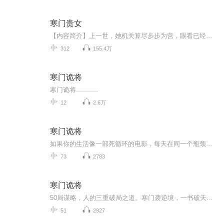
寒门贵女
【内容简介】上一世，她机关算尽步步为营，眼看已经登足高位，呼风唤雨，却因为一子落错而满盘皆输。这一世，她带着从奈何桥下生生抢回来的记忆，因缘重生。同样的开始，同样的路途，同样的人，再走一次，结局是否也是同样？寒风寒，霜雪冷，那颗因为对至...
312
155.4万
寒门诡将
寒门诡将...........
12
2.6万
寒门诡将
如果你的生活像一部死循环的电影，每天在同一个瓶颈里打转，感觉阶层像天花板一样难以突破，那么《寒门诡将》或许能给你一个不一样的剧本。
73
2783
寒门诡将
50局谋略，人的三重破局之道。寒门袭逆境，一书破天机。一局算生计，十局算人心，五十局算天下。
51
2927