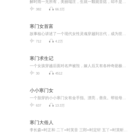
解时雨一无所有，美丽端庄，生就一颗观音痣，却不是任人摆布的泥菩萨，而是无所顾忌的恶女。
382
66.3万
寒门女首富
故事核心讲述了一个现代女性灵魂穿越到古代，成为世家大族的嫡长孙女后，如何凭借超越时代的智慧、勇气和商业头脑，在家族遭逢巨变、一朝倾覆的绝境中，以一己之力撑起门户，带领族中女眷艰难求生、最终实现家族复兴的励志故事。
712
4.2万
寒门求生记
一个女孩穿越后面对名声被毁，嫁人后又有各种奇葩极品，怎样求生致富？欢迎收听寒门求生记！
30
4512
小小寒门女
一个胎穿的小小寒门女有金手指。漂亮，善良。帮祖母求回个健康的身体……帮母亲拉回父亲偏了的心，帮兄弟姐妹们……。帮自己找了个男朋友，呃……这个好像不是……渐渐长大 越来越好
637
13.3万
寒门大俗人
李长森=时正和 二丫=时芙音 三郎=时定轩 五丫=时芙昕 七郎=时定浩原文就叫《寒门大俗人》作者画笔敲敲，目前演播到一百零几章，作者更新到一百六十几章了，等不及的小伙伴可以去看看原文哦~对生于末世的双系强者来说，没什么比好好活下去更重要了，所以，...