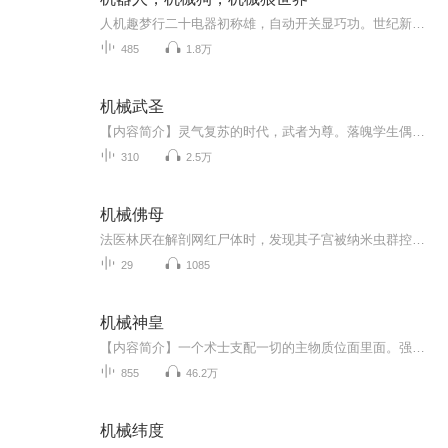
人机趣梦行二十电器初称雄，自动开关显巧功。世纪新番科技盛，机良狗妙趣无穷。二次元里乾坤转，代码如神造幻穹。人类逐星游天宇，往来天地笑谈中。
485
1.8万
机械武圣
【内容简介】灵气复苏的时代，武者为尊。落魄学生偶尔得到机器人训练系统，每一分潜力都得到极限开发，每一分实力都得到极限利用，每一点时间都被安排到最合理，平凡少年的天才之路无可阻挡！没有棋手能够下过阿尔法狗，也没有天才能够在修炼上比拟机器人...
310
2.5万
机械佛母
法医林厌在解剖网红尸体时，发现其子宫被纳米虫群控制，生殖器官竟成暗网拍卖的NFT。刑侦队长宋余杭的机械义肢失控，与死者子宫内的《药师经》纳米符文产生关联。林厌通过脑机接口潜入死者记忆，意外发现非法代孕硬盘，里面记录着三十八个量子纠缠胚胎的实...
29
1085
机械神皇
【内容简介】一个术士支配一切的主物质位面里面。强大的术士拥有翻江倒海的恐怖力量。他们抓捕神灵、奴役恶魔、殖民支配了一个又一个的位面，繁华鼎盛到了极点，开创了一个又一个繁华璀璨，强大无比的术士皇朝。第八术士皇朝没落之后，强大的神灵、邪恶的...
855
46.2万
机械纬度