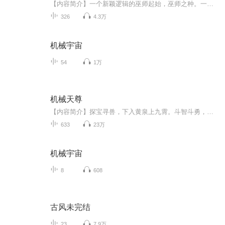
【内容简介】一个新颖逻辑的巫师起始，巫师之种。一个新增的骑士分支，钢铁骑士。一个新增的巫师种类，机械巫师。理念不同的各属性巫师分支，正统，术士，星空，死亡，神秘，机械。侧重不同的巫师们，和他们的守护者，灯神，巴蛇，魔像，死神，恶魔，元素...
326
4.3万
机械宇宙
54
1万
机械天尊
【内容简介】探宝寻兽，下入黄泉上九霄。斗智斗勇，三十六计为我高。你是斗王，我有机关兽，宝藏，宝物，妖兽，统统到我碗里来。这是属于老子的世界，看一代天机如何风靡异界。寐恋陨星数万年，晨眷梦境笑尤甜有朝一日棍在手敢踏斗神骂青天遥感天机兽魂路...
633
23万
机械宇宙
8
608
古风未完结
23
7.9万