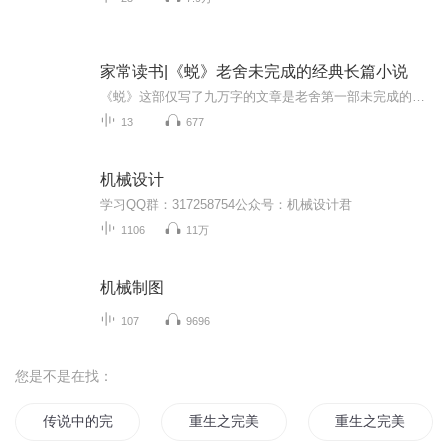
家常读书|《蜕》老舍未完成的经典长篇小说
《蜕》这部仅写了九万字的文章是老舍第一部未完成的长篇小说，它反映了各阶层群众抗日救亡的激愤情绪。在国人的行为和精神特征上，老舍首先注意到的是生命力的衰退和萎缩，国人缺乏强烈的意志冲动和由此而来的外在动作，没有生命的活力和奋斗精神，这就是...
13
677
机械设计
学习QQ群：317258754公众号：机械设计君
1106
11万
机械制图
107
9696
您是不是在找：
传说中的完美形体
重生之完美武神
重生之完美未来