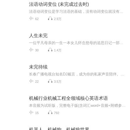
法语动词变位 (未完成过去时)
法语动词变位是学习法语的基础，没有动词变位就没有正确的句子，很多童鞋在学习法语的时候，对动词变位都很头疼，没关系，跟着Tina老师来学习，动词变位没问题！...
62
2.9万
人生未完
一位平凡母亲的一生一本女儿怀念慈母的追思日记一部现代都市家庭纪实文学作品看“50后”一代人在大时代背景下的真实生活
30
1.4万
未完待续
长春广播电视台知名DJ戴言，成为你的私家声音陪伴。每一个故事每一期内容只为和你分享生活、心情··...
22
3.5万
机械行业机械工程全领域核心英语术语
本音频为试听版，完整电子版(含词汇word+音频+附赠参数速查表及例句)以及场景对话练习包，请前往tb搜索[Fangfang工作学习室]1基础机械工程类核心英语术语词汇表.docx2研发与设计类核心英语术语词汇表.docx3液压气动与传动类核心英语术语词汇表.docx4机器人...
15
792
机器人，机械狗，机械狼世界