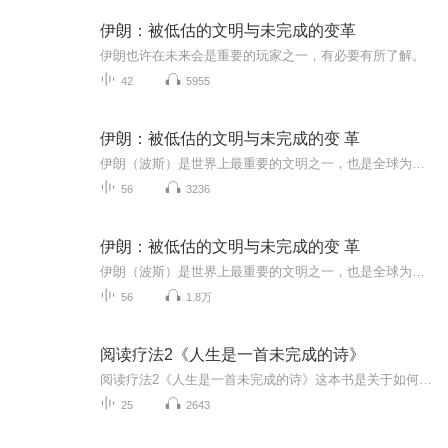
伊朗：被低估的文明与未完成的变革
伊朗也许在未来会是重要的玩家之一，有必要有所了解。
42
5955
伊朗：被低估的文明与未完成的变 革
伊朗（波斯）是世界上最重要的文明之一，也是全球为数不多仍保持着自身文明独特性的国家。时至今日，作为具有广泛区域影响力的伊斯兰大国，伊朗以其丰富的能源储备深度融入全球经济。即便如此，伊朗看起来却一直与西方世界格格不入。为什么伊朗政府公然表...
56
3236
伊朗：被低估的文明与未完成的变 革
伊朗（波斯）是世界上最重要的文明之一，也是全球为数不多仍保持着自身文明独特性的国家。时至今日，作为具有广泛区域影响力的伊斯兰大国，伊朗以其丰富的能源储备深度融入全球经济。即便如此，伊朗看起来却一直与西方世界格格不入。为什么伊朗政府公然表...
56
1.8万
阅读疗法2《人生是一首未完成的诗》
阅读疗法2《人生是一首未完成的诗》这本书是关于如何面对挫折，逆境和变化，正确认识现实和自我等人生问题的。人生不是一个目的，而是一个有限的过程。虽然这个道理并不深奥，可正是一些无止境的欲望和攀比，让许多人自卑自大，或者是焦虑不安，恐惧或抑郁...
25
2643