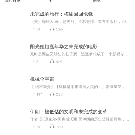
成的肖像
学
的歌
未完成的旅行：梅紐因回憶錄
（美）梅紐因 著；趙秀芬、冷杉等譯。東方出版社，2001.12第1版
69
1322
阳光姐姐嘉年华之未完成的电影
儿时是顽皮又胆怯的杜子腾，追逐梦想成了一个影视专业的大学生。他一执直于六年级夏天的一段经历，并把它写成了网络小说，被电影导演看中并拍成了电影。然而，这是一部未完成的电影，就如同杜子腾，用亲情和青春构筑起来的少年梦想他们一直都在彼岸……
5
4230
机械全宇宙
【 内容简介】【机械是用来造福人类的！】浩瀚星空，璀璨闪耀。聂兵虚空而立，俯视下方璀璨星河。元能大手内,一组组机械模块、轨道齿轮不断冒出，按照某种玄奥秩序排列，嵌入星河旋臂之中。眨眼间，一组巨大的八轨元能航道，蛛网状覆盖整个银河星空。浩瀚...
197
2.7万
伊朗：被低估的文明和未完成的变革
作者 英 迈克尔•阿克斯沃西 著伊朗的历史曾经很辉煌，近代却默默无闻。让我们聆听作者用不多的时间，透过纷繁复杂的现象抓住历史发展的主线和伊朗当前困境的根源。一起读书吧～主播 暮色静好 2025-8-10
29
7257