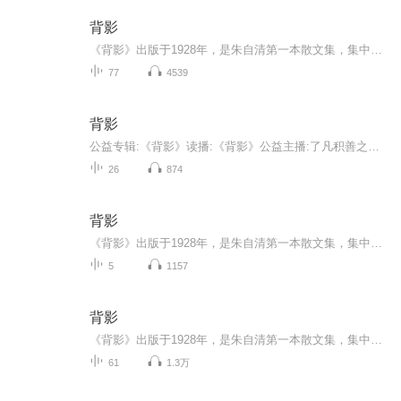
背影
《背影》出版于1928年，是朱自清第一本散文集，集中所作，均为个人真切的见闻和独到的感受，并以平淡朴素而又清新秀丽的优美文笔独树一帜。其中记述秦淮河风光的《桨声灯影里的秦淮河》，抒写静夜里独自漫步池边的 《荷塘月色》，是文情并茂、脍炙人口的绝...
77
4539
背影
公益专辑:《背影》读播:《背影》公益主播:了凡积善之家 朱雅娟义工介绍:大家好，我是朱雅娟，一名在校大一学生，热爱参加公益活动，曾经参加过社区活动和校内志愿者活动，希望通过阅读和配音来帮助更多的人。音频类别:m4a录制计划:全文45节，加上自序46节...
26
874
背影
《背影》出版于1928年，是朱自清第一本散文集，集中所作，均为个人真切的见闻和独到的感受，并以平淡朴素而又清新秀丽的优美文笔独树一帜。其中记述秦淮河风光的《桨声灯影里的秦淮河》，抒写静夜里独自漫步池边的 《荷塘月色》，是文情并茂、脍炙人口的绝佳名篇。《背影》则以朴实无华的文字，真挚强烈的感情，描写了家庭遭到变故，父亲到车站送别远行的儿子这一极富情味的动人场景。
5
1157
背影
《背影》出版于1928年，是朱自清第一本散文集，集中所作，均为个人真切的见闻和独到的感受，并以平淡朴素而又清新秀丽的优美文笔独树一帜。其中记述秦淮河风光的《桨声灯影里的秦淮河》，抒写静夜里独自漫步池边的 《荷塘月色》，是文情并茂、脍炙人口的绝...
61
1.3万