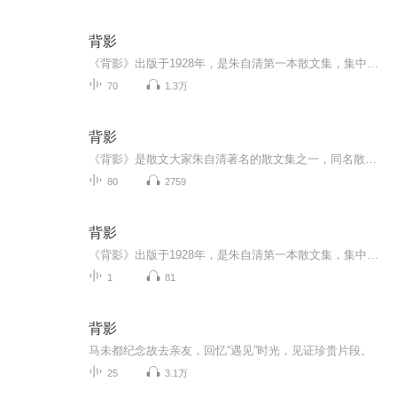
背影
《背影》出版于1928年，是朱自清第一本散文集，集中所作，均为个人真切的见闻和独到的感受，并以平淡朴素而又清新秀丽的优美文笔独树一帜。其中记述秦淮河风光的《桨声灯影里的秦淮河》，抒写静夜里独自漫步池边的 《荷塘月色》，是文情并茂、脍炙人口的绝...
70
1.3万
背影
《背影》是散文大家朱自清著名的散文集之一，同名散文《背影》更是中国现代文学史上的一篇经典回忆性纪实抒情散文，可称“天地间第一等至情文学”，朴素中寄寓真挚深沉的情感，真实中满怀动人心弦的力量，是反刍率很高的经典散文名作之一，值得一代又一代...
80
2759
背影
《背影》出版于1928年，是朱自清第一本散文集，集中所作，均为个人真切的见闻和独到的感受，并以平淡朴素而又清新秀丽的优美文笔独树一帜。其中记述秦淮河风光的《桨声灯影里的秦淮河》，抒写静夜里独自漫步池边的 《荷塘月色》，是文情并茂、脍炙人口的绝佳名篇。《背影》则以朴实无华的文字，真挚强烈的感情，描写了家庭遭到变故，父亲到车站送别远行的儿子这一极富情味的动人场景。
1
81
背影
马未都纪念故去亲友，回忆“遇见”时光，见证珍贵片段。
25
3.1万