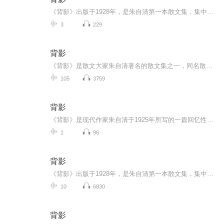
《背影》出版于1928年，是朱自清第一本散文集，集中所作，均为个人真切的见闻和独到的感受，并以平淡朴素而又清新秀丽的优美文笔独树一帜。其中记述秦淮河风光的《桨声灯影里的秦淮河》，抒写静夜里独自漫步池边的 《荷塘月色》，是文情并茂、脍炙人口的绝佳名篇。《背影》则以朴实无华的文字，真挚强烈的感情，描写了家庭遭到变故，父亲到车站送别远行的儿子这一极富情味的动人场景。
3
229
背影
《背影》是散文大家朱自清著名的散文集之一，同名散文《背影》更是中国现代文学史上的一篇经典回忆性纪实抒情散文，可称“天地间第一等至情文学”，朴素中寄寓真挚深沉的情感，真实中满怀动人心弦的力量，是反刍率很高的经典散文名作之一，值得一代又一代...
105
3759
背影
《背影》是现代作家朱自清于1925年所写的一篇回忆性散文。这篇散文叙述的是作者离开南京到北京大学，父亲送他到浦口火车站，照料他上车，并替他买橘子的情形。在作者脑海里印象最深刻的，是他父亲替他买橘子时在月台爬上攀下时的背影。作者用朴素的文字，...
1
96
背影
《背影》出版于1928年，是朱自清第一本散文集，集中所作，均为个人真切的见闻和独到的感受，并以平淡朴素而又清新秀丽的优美文笔独树一帜。其中记述秦淮河风光的《桨声灯影里的秦淮河》，抒写静夜里独自漫步池边的 《荷塘月色》，是文情并茂、脍炙人口的绝...
10
6830
背影