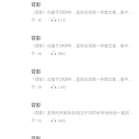
背影
《背影》出版于1928年，是朱自清第一本散文集，集中所作，均为个人真切的见闻和独到的感受，并以平淡朴素而又清新秀丽的优美文笔独树一帜。其中记述秦淮河风光的《桨声灯影里的秦淮河》，抒写静夜里独自漫步池边的 《荷塘月色》，是文情并茂、脍炙人口的绝...
30
2.1万
背影
《背影》出版于1928年，是朱自清第一本散文集，集中所作，均为个人真切的见闻和独到的感受，并以平淡朴素而又清新秀丽的优美文笔独树一帜。其中记述秦淮河风光的《桨声灯影里的秦淮河》，抒写静夜里独自漫步池边的 《荷塘月色》，是文情并茂、脍炙人口的绝...
39
3852
背影
《背影》出版于1928年，是朱自清第一本散文集，集中所作，均为个人真切的见闻和独到的感受，并以平淡朴素而又清新秀丽的优美文笔独树一帜。其中记述秦淮河风光的《桨声灯影里的秦淮河》，抒写静夜里独自漫步池边的 《荷塘月色》，是文情并茂、脍炙人口的绝佳名篇。《背影》则以朴实无华的文字，真挚强烈的感情，描写了家庭遭到变故，父亲到车站送别远行的儿子这一极富情味的动人场景。
29
1.4万
背影
《背影》是现代作家朱自清[1]于1925年所创作的一篇回忆性散文。该散文叙述的是作者离开南京到北京大学，父亲送他到浦口火车站，照料他上车，并替他买橘子的情形。作者用朴素的文字，把父亲对儿子的爱，表达得深刻细腻，真挚感动，从平凡的事件中，呈现出父...
15
1403
背影