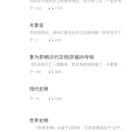
山西在中国历史上的重要地位，至少有三点，一是从考古发掘文物可知，山西在180万年之前便有中华民族的祖先即西侯度人在活动，炎黄子孙从远古至今便一直劳动生息在这块黄土高原上，晋文化源远流长，所以“华夏五千年文明看山西”；二是山西从先秦及明清是各...
219
7.4万
夫妻道
所有的情侣，请你们看完此书之后再结婚！所有过不下去的夫妻，看完此书之后你再决定是否要离婚！《夫妻道》对婚姻的经营和降低离婚率有莫大的帮助，我希望能有更多的人来推广它，从而帮助更多的家庭。《夫妻道》揭露了很多不为人知的真相，是你不知道，也...
3
2267
妻为君纲|古代言情|穿越|AI专辑
【作品简介】一觉醒来，莫名其妙地穿越了，不要紧 重生成了一个有娘生没爹教的私生女，也不要紧 在家被人瞧不起，在学堂被太子、党欺负，更加完全地不要紧 只要有一个彪悍的娘亲，再有一个同样彪悍的姐姐，有朝一日，终还是可以妻为夫纲，妻为君...
189
3825
现代史纲
43
2355
世界史纲
《世界史纲》出版于1920年，它的意图就在于“以平直的方式，向具有一般智力的人展示，如果文明要想延续下去，政治、社会和经济组织发展成为世界性联盟是何以不可避免的”。而其一个主题就是要说明，世界只有通过教育而不是战争和革命才能得到拯救。 《世界史纲》是H.G.威尔斯写给所有历史爱好者的简明读本，以无比开阔的视野、轻快简洁的笔调将自生命起源以来的生物及人类历史，有条不紊地展现在读者面前。 它无疑是一部通俗的史书，但它具有非凡的吸引力，也具有非凡的价值...