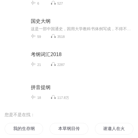
6
527
国史大纲
这是一部中国通史，因用大学教科书体例写成，不得不力求简要，仅举大纳，删其琐节。内容于学术思想，政治制度，社会风气，国际形势，兼有顾及，惟但求其通为一体，明其治乱盛衰之所由，闻其一贯相承之为统，以指陈吾国家民族生命精神之所寄。至其人物之详...
59
3518
考纲词汇2018
21
2287
拼音提纲
18
117.8万
您是不是在找：
我的生存纲领
本草纲目传
谢邀人在火影已娶