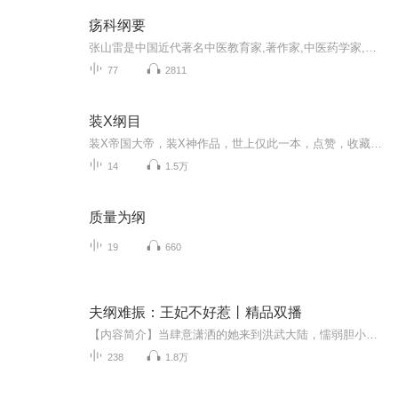
疡科纲要
张山雷是中国近代著名中医教育家,著作家,中医药学家,中西医汇通重要代表人物之一.《疡科纲要》是张山雷在继承嘉定黄墙痒科之学并结合自己多年实践之结晶于兰溪所著中医外科学经典教材,书中充分反映了先生在外疡的辨证和治疗上,提倡外证内治,首重"阴阳辨证"...
77
2811
装X纲目
装X帝国大帝，装X神作品，世上仅此一本，点赞，收藏，关注，才能对得起装X神的真传
14
1.5万
质量为纲
19
660
夫纲难振：王妃不好惹丨精品双播
【内容简介】当肆意潇洒的她来到洪武大陆，懦弱胆小的相府嫡长女被注入强大特工灵魂……历史，由此改写。继母庶妹算什么，分分钟解决你们，本小姐是要做大事的人！那个什么闷油瓶，看在你痴心一片的份儿上，本小姐勉强接受你了。哎不对，本小姐可不是来甜...
238
1.8万