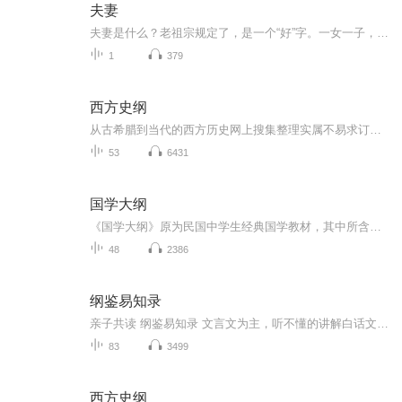
夫妻
夫妻是什么？老祖宗规定了，是一个“好”字。一女一子，两者组合相拥在一起，即为“好”。好，就代表夫妻，夫妻是好的符号，是好的代名词。老祖宗又规定：二个人字串在一起，即为“夫”，女的称夫人，男的称丈夫，唯有丈夫和夫人两口子，才称得上夫妻。夫...
1
379
西方史纲
从古希腊到当代的西方历史网上搜集整理实属不易求订阅转发点赞谢谢
53
6431
国学大纲
《国学大纲》原为民国中学生经典国学教材，其中所含国学常识，条理清晰，不甚艰深，又不失偏颇。文经史哲，皆有涉及；总论分述，各有所长。全书共分为九章，第一章综述国学概义，余下各章分别从经学、史学、哲学、自然科学、文学、文字学等方面入手，用语浅白，介绍全面，脉络清晰地将国学概况展示在读者眼前，能满足一般读者了解国学之需要。
48
2386
纲鉴易知录
亲子共读 纲鉴易知录 文言文为主，听不懂的讲解白话文内容。共同讨论，简单分析。
83
3499
西方史纲