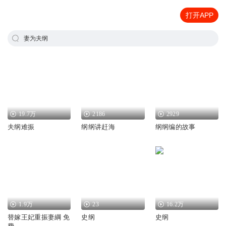
打开APP
妻为夫纲
19.7万
2186
2929
夫纲难振
纲纲讲赶海
纲纲编的故事
1.9万
23
16.2万
替嫁王妃重振妻綱 免
史纲
史纲