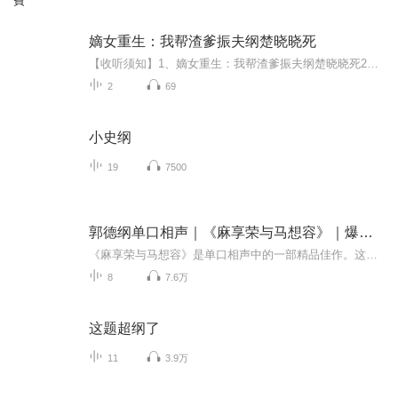
費
嫡女重生：我帮渣爹振夫纲楚晓晓死
【收听须知】1、嫡女重生：我帮渣爹振夫纲楚晓晓死2、由于音频节目更新的比较慢，如想快速阅读小说文字版的全部章节，请在微信中搜索公/众/号【毛毛虫文学】，关注后，并在公/众/号中回复：【1016】，便可快速阅读小说文字版全集。（注意：需要在公/众/号...
2
69
小史纲
19
7500
郭德纲单口相声｜《麻享荣与马想容》｜爆笑夫妻趣事经典
《麻享荣与马想容》是单口相声中的一部精品佳作。这个作品展示了麻享荣与马想容这两位出色的相声演员的深厚功底和独特魅力。他们通过幽默风趣的语言和精湛的口技，将生活中的琐事和人情冷暖生动地呈现在观众面前。听众在捧腹大笑的同时，也能从中感受到深...
8
7.6万
这题超纲了
11
3.9万