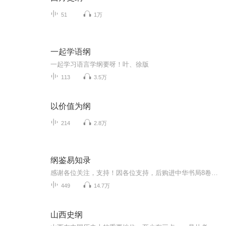
51
1万
一起学语纲
一起学习语言学纲要呀！叶、徐版
113
3.5万
以价值为纲
214
2.8万
纲鉴易知录
感谢各位关注，支持！因各位支持，后购进中华书局8卷本及《资治通鉴》30册本（体量太大，未据此版本对照）阅读中发现简体本上下册略有印刷错误，且本人初学者，遇到本人读错的地方，敬请指正。他日我还是争取购进更多注释的版本，自行订正错误，愿与诸位共...
449
14.7万
山西史纲