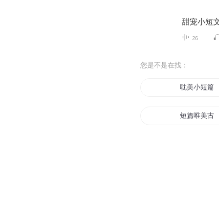
甜宠小短
26
您是不是在找：
耽美小短篇˜
短篇唯美古
短篇合集
短篇文集
这是一本小