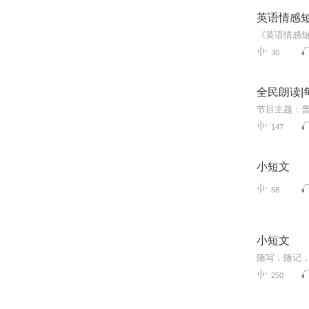
英语情感
30
全民朗读|
147
小短文
58
小短文
随写，随记
250