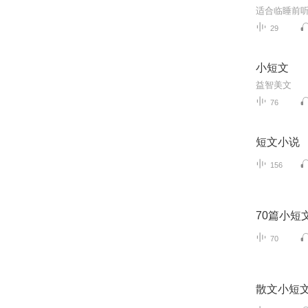
适合临睡前
29
小短文
益智美文
76
短文小说
156
70篇小短
70
散文小短