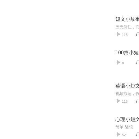
短文小故
应无所住，而
115
100篇小
8
英语小短
视频搬运，
118
心理小短
简单 随想
52