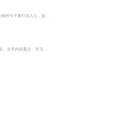
《英语情感短文》 会与你分享一些浪漫的情书，诗句，文章 为你的生活添加色彩，用一些美丽的句子来打动人心，提高情商 让你成为一名有格调的人 每天21:00 准时更新
节目主题：普通话练习，读一段短文适合谁听：打发时间的听众朋友书籍信息：：诗歌，短文，文学内容重点：学习普通话，读读短文，打发时间主播介绍：爱好因为，读书…主播寄语：心情不好啊时候，读读书，听听音乐，让它陪伴你度过每一天更新频率：适合人群...