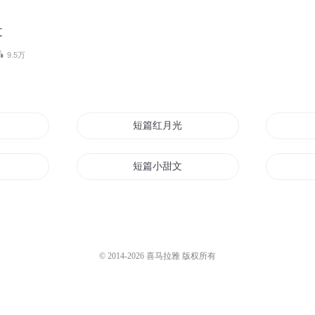
文
9.5万
短篇红月光
风
短篇小甜文
太上小君短篇集
苏文小短篇
© 2014-
2026
喜马拉雅 版权所有
短篇
长长的小短篇