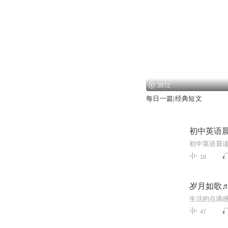
3972
每日一篇|经典短文
初中英语晨
初中英语晨读
18
岁月如歌
生活的点滴
47