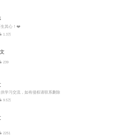
事
生其心！❤️
1.3万
短文
239
文
仅供学习交流，如有侵权请联系删除
9.5万
文
2251