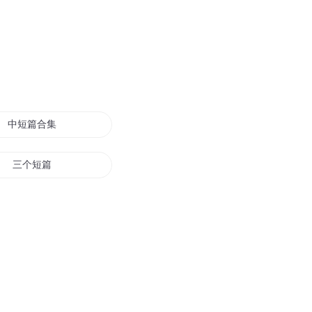
中短篇合集
三个短篇
不二越短篇集
短篇美文
剑三短篇合集