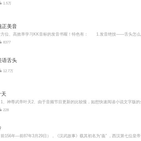
1.5万
纯正美音
8377
美语舌头
12.7万
叶天
228
传