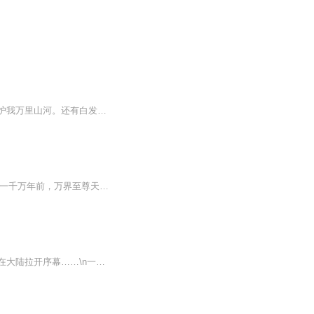
【内容简介】九霄大陆，以武为尊。有地魔献祭，跪拜远古的邪神。也有至强者燃我残躯，护我万里山河。还有白发武帝，独守天关，抵御域外天魔！那是自远古流传的战歌，传唱了无数个纪元时代，沉寂了岁月时空……直到……有一滴血，压塌了星域，打破了沉寂，...
【强烈推荐】掌阅小说过千万人气，精彩不容错过哦~点击订阅，不要错过哦~【内容简介】一千万年前，万界至尊天帝镇压一代武帝于九重天界之下，一千万年后，一名少年从遗弃之地走出，剑指苍穹，势要推翻天道！【作者简介】关月：逐浪签约作者，代表作《万魔...
上古世界走向了尽头，荒古文明消失在了历史长河，当世界被无尽的炼狱吞噬，灭世的传说在大陆拉开序幕……\n一位来自地球的年轻人出现在了这陌生的世界，当他意识到必须用自…