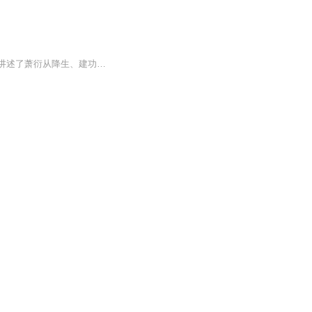
这是一部以南北朝时期南梁开国皇帝萧衍为主角的长篇历史演义小说，全书共四十回，完整讲述了萧衍从降生、建功、开国、崇佛到最终因侯景之乱而亡国的一生，贯穿了梁朝由兴到衰的全过程。全书以因果轮回、天命劫数为贯穿始终的思想主线：善念开国、妒念招祸...