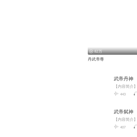
82万
丹武帝尊
武帝丹神
443
武帝弑神
407