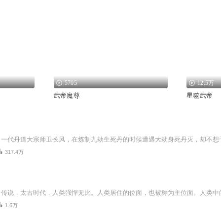
5705
12.5万
武帝魔尊
星噬武帝
317.4万
1.6万