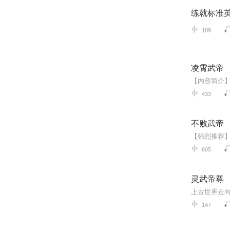
练就标准
189
凌霄武帝
433
不败武帝
605
灵武帝尊
147