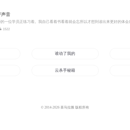
好声音
1522
男神秘籍
谁动了我的秘籍
云杀手秘籍
秘籍开始
学本秘籍泡校花
恋爱秘籍
炼心秘籍
© 2014-
2026
喜马拉雅 版权所有
秘籍
我在万界卖秘籍