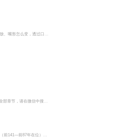
这是一本能全方位、高效率学习KK音标的发音书喔！特色有： 1.发音绝技——舌头怎么放、嘴形怎么变，透过口形透视图，风趣易懂的为您讲解。 2.锻炼地道“英语口”——为了锻炼出地道“英语口”的口腔肌肉，每一单元精选出单词、生活常用句子，可以眼...
【收听须知】1、神尊武帝叶天2、由于音频节目更新的比较慢，如想快速阅读小说文字版的全部章节，请在微信中搜索公/众/号【黑葡萄文学】，关注后，并在公/众/号中回复：【756】，便可快速阅读小说文字版全集。（注意：需要在公/众/号中回复才有效哦）
汉武帝刘彻（前156年—前87年3月29日），《汉武故事》载其初名为“彘” ，西汉第七位皇帝（前141—前87年在位），杰出的政治家、文学家。汉景帝刘启的儿子，母为王皇后。 刘彻初封胶东王，七岁被立为皇太子，十六岁继承皇位，在位五十四年，功业甚多：对内...