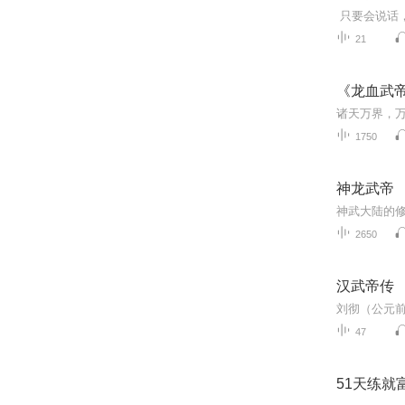
只要会说话，
21
《龙血武
1750
神龙武帝
神武大陆的
2650
汉武帝传
47
51天练就