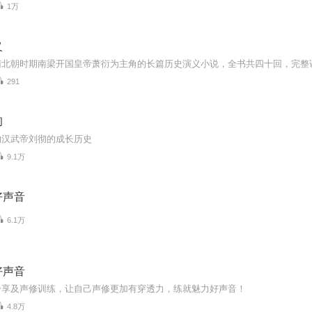
1万
义
291
彻
的汉武帝刘彻的成长历史
9.1万
好声音
6.1万
好声音
分享及声修训练，让自己声修更加有穿透力，练就魅力好声音！
4.8万