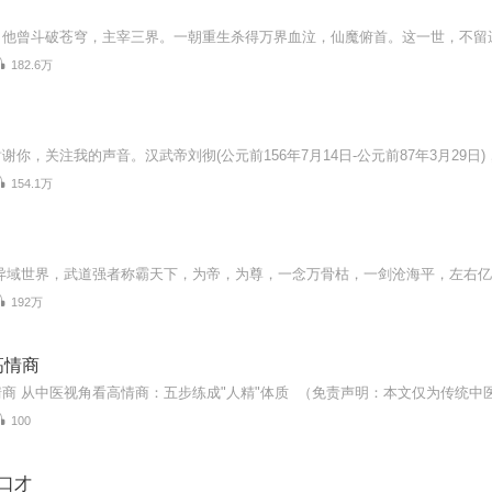
182.6万
154.1万
192万
高情商
100
口才