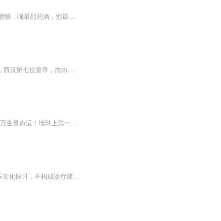
【作品简介】他曾斗破苍穹，主宰三界。一朝重生杀得万界血泣，仙魔俯首。这一世，不留遗憾，喝最烈的酒，泡最美的女人。踩着敌人的累累尸骨，成为天地间最厉害的绝世武帝。【作者介绍】此书必火，资深玄幻作者，书写多部畅销作品。【主播介绍】傲然，有声...
素未谋面，谢谢你，关注我的声音。汉武帝刘彻(公元前156年7月14日-公元前87年3月29日)，西汉第七位皇帝，杰出的政治家、战略家、诗人。刘彻十六岁登基，为巩固皇权，汉武帝建立了中朝，在地方设置刺史，开创察举制选拔人才。采纳主父偃的建议，颁行推恩令...
内容介绍： 异域世界，武道强者称霸天下，为帝，为尊，一念万骨枯，一剑沧海平，左右亿万生灵命运！地球上第一杀手龙御，死后重生到了以武为尊的异界，成为一个被驱逐出世家的废柴子弟。然而，龙的传人岂会平凡？当传承无上太古之秘的九幽龙印觉醒，昔日废...
怎么练就高情商 从中医视角看高情商：五步练成"人精"体质 （免责声明：本文仅为传统中医文化探讨，不构成诊疗建议。笔者并非执业医师，具体健康问题请咨询专业机构。） 最近总听人说"情商是硬伤"，这话听着比"多喝热水"还扎心。有没有发现医院针灸...