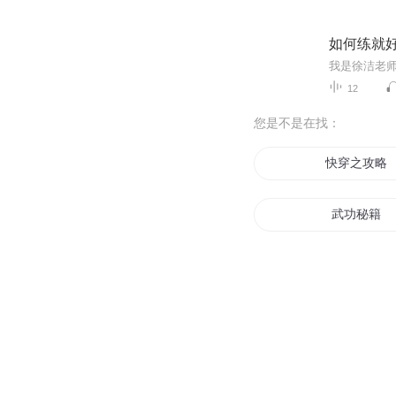
如何练就
12
您是不是在找：
快穿之攻略
武功秘籍
从自创武侠
霸道校草的
我在火影卖