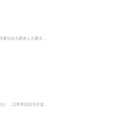
诸天万界，万道争锋！逆命少年得困龙升天柱，觉醒亿万龙力，横空出世，淬上古龙血，修浮屠功法为爱杀上九重天，以三千通能，铸永恒国度，登上武帝之巅
刘彻（公元前156年—公元前87年），即汉武帝，西汉第七位皇帝（公元前141年—前87年在位），汉景帝刘启与王皇后之子。谥号孝武皇帝，庙号世宗，葬于茂陵。继任者为汉昭帝[1-2]。刘彻四岁立为胶东王。七岁为皇太子，母为皇后。十六岁即位。政治上，录用人才...