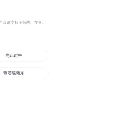
我是徐洁老师的一位学员正练习着。我自己看着书看着就会忘所以才想到读出来更好的体会声音请支持正版的。在喜马找老师的如何练就好声音自己听。如果我这试练习有那里不好或者违规什么请联系我。我第一时间给删了。谢谢
光籍时书
带着秘籍系统闯异世
放下那本秘籍
我成了一本功法秘籍
凡人生存秘籍