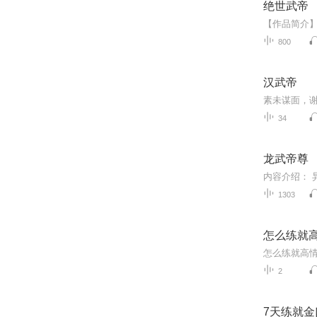
绝世武帝
800
汉武帝
34
龙武帝尊
1303
怎么练就
2
7天练就金