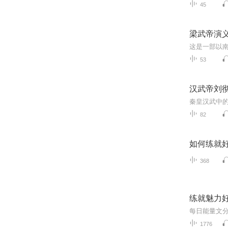
45
梁武帝演
53
汉武帝刘
秦皇汉武中
82
如何练就
368
练就魅力
每日能量文
1776