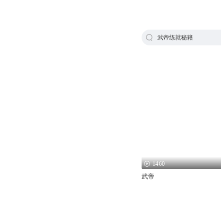
武帝练就秘籍
1460
武帝