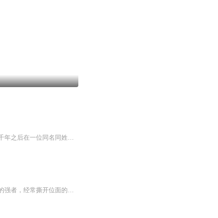
【内容简介】一代丹道大宗师卫长风，在炼制九劫生死丹的时候遭遇大劫身死丹灭，却不想千年之后在一位同名同姓的卑微少年身上夺舍重生！这一世，他要填补前生所有的遗憾！这一世，他要重炼丹神，再成无上武帝！这一世，他要傲视万古大陆，笑看风起云涌！【...
【内容简介】传说，太古时代，人类强悍无比。人类居住的位面，也被称为主位面。人类中的强者，经常撕开位面的屏障，降临其他位面，捕捉其他种族，如龙族、精灵族、海族甚至自称为神明的种族，充当人类的奴隶。人类暴行，最终引起各族的愤怒。在神族的号召...