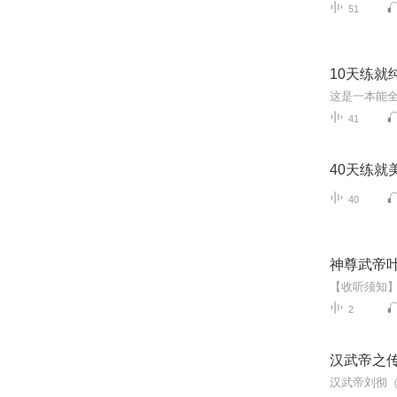
51
10天练就
41
40天练就
40
神尊武帝
2
汉武帝之