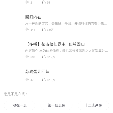
2
35
回归内在
用一种新的方式，去接触、寻回、并照料你的内在小孩。 让他安然完成他重要的未竟之事。 然后让他引领你创造美妙人生。
144
1.9万
【多播】都市修仙霸主 | 仙尊回归
内容简介 本为仙界仙尊，却也落得被亲近之人背叛算计。魂穿当年，再行修行路，心中仇恨必将洗刷，挫骨扬灰 。 声音出演 漫路听声主述/庄闯饰配：高松、金超、柳建国等 代表作：《都市修仙霸主》霆霓tingni 饰配：王雨诚-易霞等代表作：《鬼王的宠妃要当...
698
52.2万
苏狗蛋儿回归
47
62.5万
您是不是在找：
混在一班
第一仙班传人
十二班列传