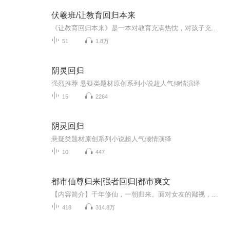
伏羲班/让教育回归本来
《让教育回归本来》是一本对教育充满热忱，对孩子充满爱的书，品读它让我们深深思索教育的本来是什么？
51
1.8万
阴灵回归
强烈推荐 悬疑类题材原创系列小说超人气倾情演绎
15
2264
阴灵回归
悬疑类题材原创系列小说超人气倾情演绎
10
447
都市仙尊归来|强者回归|都市爽文
【内容简介】千年修仙，一朝归来。面对女友的鄙视，上司的压迫，昔日的仇敌......楚天绝不会再忍气吞声。 那些曾给过他痛苦的人，他都一一牢记， 待我重回巅峰，诸天仙魔退让。从此，这个世间，以我楚天为尊！【作者/主播】作者：青灯无尘主播：悦光、帝繁音
418
314.8万