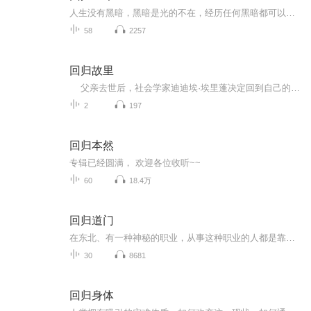
人生没有黑暗，黑暗是光的不在，经历任何黑暗都可以将光带进去，乌云被阳光亲吻就变成了祥云。
58
2257
回归故里
父亲去世后，社会学家迪迪埃·埃里蓬决定回到自己的出生地，重新了解他的阶层和已经告别了三十年的亲人们。 他重返过去，回顾家族的历史，回忆童年时身处的工人阶级阶层，回溯了他如何从工人家庭的穷孩子成为法国著名的知识分子…… -------------以上是书籍的官方简介，以下是个人感受-------------- 全书像是一本社科版的《局外人》。作者对于自己的出身和亲人从始至终都有一种疏离感。和局外人的开头相似，一场死亡引发了作者重新...
2
197
回归本然
专辑已经圆满， 欢迎各位收听~~
60
18.4万
回归道门
在东北、有一种神秘的职业，从事这种职业的人都是靠着神通去给人【查事】【看病】甚至【看风水】【驱鬼邪】。当地的人称他们为【大仙】，文雅些称呼也可以称之为【出马（道）弟子】或者【灵媒】!————据说他们都要经历一番磨难后才可以拥有神通去帮助别...
30
8681
回归身体