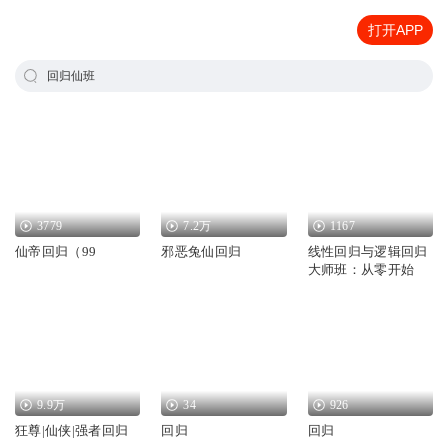
打开APP
回归仙班
3779
7.2万
1167
仙帝回归（99
邪恶兔仙回归
线性回归与逻辑回归
大师班：从零开始
9.9万
34
926
狂尊|仙侠|强者回归
回归
回归