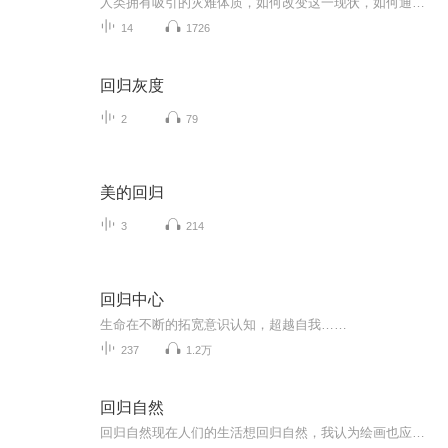
人类拥有吸引的灾难体质，如何改变这一现状，如何通过快乐频率来吸引一些美好的东西来到自己的生命里，那就通过回归身体来体验快乐和感受生命的真谛吧！
14
1726
回归灰度
2
79
美的回归
3
214
回归中心
生命在不断的拓宽意识认知，超越自我……
237
1.2万
回归自然
回归自然现在人们的生活想回归自然，我认为绘画也应该回归自然的状态，而非临摹（写生）自然吧。因为自然不是一种现象，而是我们内心世界体现，体现出自然的抽象特征符号与我们心里需求的自然状态。真正的自然不属于我们拥有，而我们利用艺术表现的自然，...