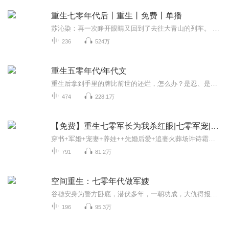
重生七零年代后丨重生丨免费丨单播
苏沁染：再一次睁开眼睛又回到了去往大青山的列车。 林耀堂从来没见过这么美的女人，一眼望过去只感觉是天上的仙女儿，而自己不过是池塘里的烂泥。 苏沁染看了林耀堂一眼，上一世对自己百般纠缠，最后却为了救自己而丧命的男人，自己欠他一条命。 ...
236
524万
重生五零年代/年代文
重生后拿到手里的牌比前世的还烂，怎么办？是忍、是狠、还是滚……
474
228.1万
【免费】重生七零军长为我杀红眼|七零军宠|年代重生
穿书+军婚+宠妻+养娃++先婚后爱+追妻火葬场许诗霜穿进一本七零年代文里，成了虐待孩子的恶毒女配，结局凄惨。 冷面帅气的军官丈夫要求跟她离婚。 许诗霜:行，离呗。心中无男人，成医自然神。 谁知后来，婚没离成，结婚证还被某人死死藏了起来。 陆星剑:“...
791
81.2万
空间重生：七零年代做军嫂
谷穗安身为警方卧底，潜伏多年，一朝功成，大仇得报。手刃敌人后身负重伤，跌落悬崖，以为自己必死无疑，却意外身穿平行世界七十年代。可是谁能告诉她，为什么穿越第一天就暴露了！好在前世牺牲的父母都在这个世界好好生活，她终于又有家了。于是，上交空...
196
95.3万