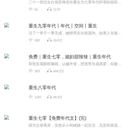
二十一世纪女白领苏琳意外重生为七零年代怀孕的胡菲。胡菲父母宠爱，丈夫纪明远却与她争吵后离家。苏琳凭借厨艺改善与家人关系，还打算修复和纪明远的感情。看她如何在七零年代开启新生活。
91
1179
重生九零年代丨年代丨空间丨重生
活了一辈子一事无成，她猝死在出租屋内。如果人生能够重来……意识回归，时间来到九零年代，她还是一个足月未出生的胎儿。这一世，她只想弥补上一世的遗憾，活出不一样的璀璨人生。
492
10.6万
免费｜重生七零，媳妇甜辣辣｜重生年代
前世苏眉眼瞎脑残，认贼作母，把渣男当成真爱，却被渣男陷害嫁给家暴男，还沦落到了监狱受尽折磨，凄惨半生，重生于七零末，她擦亮眼睛，拳打渣男，脚踩恶毒母和白莲姐，欠了她的必百倍还之，生意也做得风生水起。本以为这一世她会孤老至死，但那个被人人...
383
444.2万
重生八零年代
1187
39.8万
重生七零【免费年代文】(完)
因为父母离异，安然从小和姥姥一起生活，无意间发现姥姥留下来的玉镯有个空间。然后福至心灵，觉得小说写的有空间不是穿越就是末世。随后安然就果断的开启了买买买，囤囤囤的日子。果然小说没有白看.......新手录书，自娱自乐，不喜勿喷。