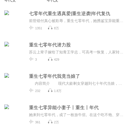
年代文
年代文
七零年代重生遇真爱|重生逆袭|年代复仇
前世错付真心被欺辱，重生七零年代，她携鉴宝异能重启人生！ 果断踹掉渣男，借势抱紧隐藏高门大佬，鉴宝暴富、打脸极品，在知青返城、改革开放浪潮里，一路高嫁逆袭，书写爽飒重生传奇！
1351
8万
重生七零年代潜力股
苏云上辈子嫁给了知青王学志，可高考一恢复，人家转眼就不要她了！带着女儿辛苦过了一辈子，临到头对方竟然还来分家产？重生的苏云看着自己鲜嫩嫩的漂亮脸蛋，再看到面前对自己献殷勤的王学志，嘴角抽了抽，你给我有多远滚多远！重新来过，她当然要重新开始，好好学习，免得被人当草包！当然最重要的一点：远离渣男王学志！所以，这位小哥哥，能不能打个商量，给我补个课？未来大佬的大腿，此时不抱何时抱...
3
429
重生七零年代我竟当娘了
内容简介 现代大龄剩女穿越到七十年代当娘，意外穿越，意外当娘，意外得了一个老公是帅气兵哥哥。 从农村到部队大院的生活经历，从大龄剩女到已婚少妇，而且还有个六岁的孩子，边学边做边感受70年代的生活环境和方式，最后获得...
232
1.8万
重生七零异能小妻子丨重生丨年代
她来到七零年代，成了一枚放牛倌。在这个吃不饱、穿不暖的年代里，她忙得不亦乐乎！
361
2万