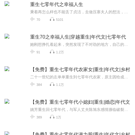
重生七零年代之幸福人生
秉着再怎么样也不能丢了贞洁，去做压寨夫人的想法，索性直接往路边一块大石头上撞去，最后映入徐长卿眼帘的就是爹娘被山贼砍杀的场景。自己不是被为了避免被山贼玷污一头碰死了吗？这是哪儿？我怎么在这儿？
70
5101
重生70之幸福人生|穿越重生|年代文|七零年代
她刚想挣扎着起来，突然发现了不对劲的地方，自己的手莫名其妙的变小了不少，赶紧低头看看，她整个人都缩水了一圈，完全就是十来岁的模样。一下子从豆蔻年华变成个黄毛小丫头，任谁都没办法接受。徐长卿心里开始发慌了。仔细检查了一下，自己的身体还是完...
91
1.2万
【免费】重生七零年代农家女|重生|年代文|乡村
二十一世纪的左单单重生到七零年代农家，原主因给成分不好的母亲送药受伤。面对物资紧缺和家庭恩怨，她将如何应对？且看她在穷困年代的别样生活。
384
1.1万
【免费】重生七零年代小媳妇|重生|婚恋|年代文
姚芳重生回七零年代，与军人丈夫陈旭东感情濒临破裂之时。上一世的遗憾让她决定珍惜感情，不再离婚。她将利用重生优势，化解误会，努力创业，开启与亲人幸福生活的新篇章。
389
1万
【免费】重生七零年代潜力股|重生|年代文|乡村