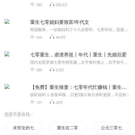
293
255.6万
重生七零媳妇要致富/年代文
再度醒来，一切都回到了十八岁那年。七零年代，迎接宋相思的却是她完美的一生。这一次。她要将那些伤害她的人，全都送入地狱，她要把上辈子的遗憾，在这辈子弥补
519
86.8万
七零重生，虐渣养崽丨年代丨重生丨先婚后爱
现代女医穿成七零作精军嫂，左手银针救人，右手智斗极品。冷面军官丈夫逐渐沦陷，看她如何用医术征服大院，揭开隐藏的惊天阴谋，在峥嵘岁月书写医者仁心。
294
2.9万
【免费】重生辣妻：七零年代忙赚钱丨重生丨年代丨创业丨AI多播
收听福利 1.首发40集，日更2集2.每日准时更新，不定时爆更3 首次订阅每满100，爆更2集4.首次播放量每满5万，爆更2集5.粉丝量每新增500，爆更2集内容简介 陆瑶，老公死后被某个亲戚惦记家产，造谣她在家偷男人，天天和婆婆吵架，虐待小姑子，最终被陷害致...
737
22万
您是不是在找：
末世女的七零年
重生在二零零七
公元三零七六年