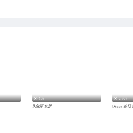
108
2.9万
风象研究所
Bigger的