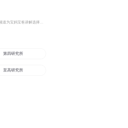
【爱他美德国白金版】入驻严谨育儿研究所啦！国家注册营养师小菜妈妈、朋朋、教子有方频道为宝妈宝爸讲解选择宝宝口粮时，那些你必须知道的事，带你解锁严谨育儿法。
第四研究所
至高研究所
口袋之研究员
怪异研究者
一个女研究生的秘密