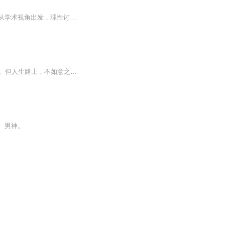
《奇葩说》辩手席瑞主持，梁文道、陈铭等文化领域嘉宾，讨论当下社会流行的热议话题。从学术视角出发，理性讨论，跨学科碰撞，直击热议话题的本质，清晰界定生活价值取向，倡导每个人都能成为思辨者和自己的人生规划师。
成功不是常态，别怕研究失败！过去的40多年，我们习惯成功，也处处宣扬成功，耻谈失败。但人生路上，不如意之事十之八九，成功并非常态；缺乏“失败学”教育的人真的能扛过风雨么？所以，不迷恋成功，坦然面对失败，提高对不同时空背景下失败的认知和分辨...
、男神。