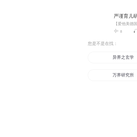
严谨育儿
8
您是不是在找：
异界之玄学
万界研究所
妖学研究
修仙研究院
灵魂研究所