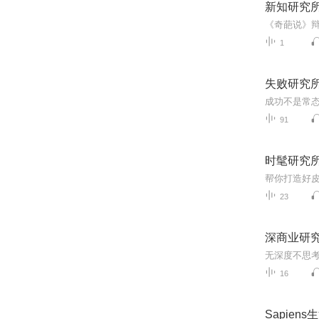
新知研究
1
失败研究
91
时髦研究
帮你打造好
23
深商业研
无深度不思
16
Sapien