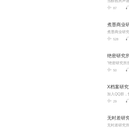
当醇熟男声
87
煮墨商业
528
绝密研究
50
X档案研究
29
无时差研