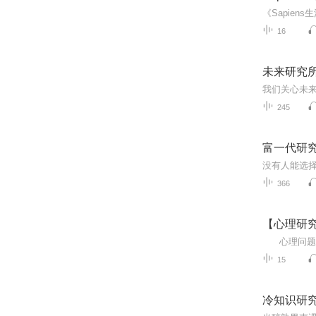
16
未来研究
我们关心未
245
富一代研
366
【心理研
15
冷知识研