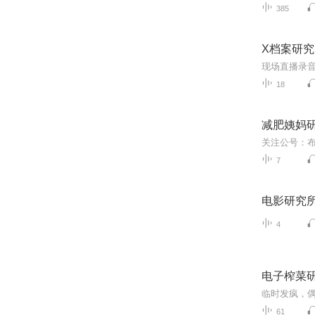
385
X档案研究
18
减肥姨妈
7
电影研究所-
4
电子榨菜
临时发疯，
61