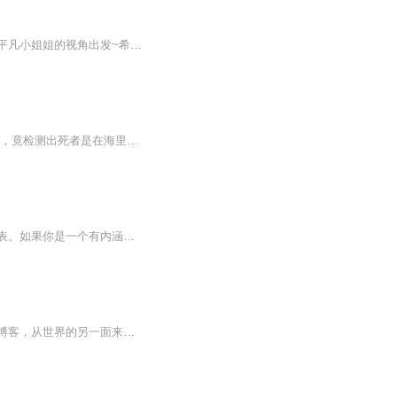
一档专注非新鲜话题、佛系更新的水播客！只希望你能收获快乐！节目从繁华都市中，两位平凡小姐姐的视角出发~希望你放轻松~听完我们的节目，能带走一些负面情绪，和我们一起笑口常开，当然，别忘了撒点爱给自己哟！好事研究所，祝你好事发生！
天涯网络原名：听！死者在讲话！ 一具尸体里，为什么有两种性别的染色体？淡水里的浮尸，竟检测出死者是在海里溺死的？戈壁里的尸体为何被检验出溺亡的特征？水族馆里，没有火源，死者为什么是烧伤致死？每一个案件都让你不敢脑补！不敢入眠！不敢独自上...
一个人的第一印象，决定了他在别人心中80%的形象。一个人的形象80%取决于这个人的外表。如果你是一个有内涵有内容的人，别让你的形象耽误了你的价值。如果你的价值还不够，让良好的外在形象给你加分，提供更多的机会和机遇，何乐而不为嗯？本专栏分男生，...
【治丧研究所】由硬核喜剧创办的一档线上聊天陪伴类播客节目，定位一档青年亚文化扯淡博客，从世界的另一面来观察世界！旗下四大企划【读城记】讲述中国乃至世界不同的城市，历史，经济发展，民俗文化【中国人】讲述中国华夏大地56个民族生活思维习惯【迷...