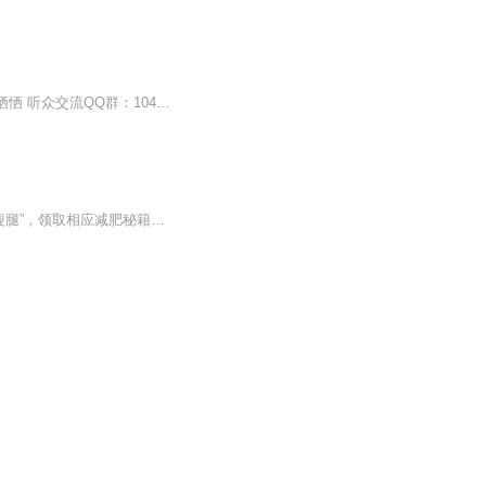
现场直播录音 恐怖灵异《X档案研究所》又名《我在051的诡秘十年》作者：夷梦 播讲：夏恓恓 听众交流QQ群：1040260450
关注公号：布可肥营养师回复：“产后肥胖”,“饮食性肥胖”，“激素胖”，“瘦胳膊”，“瘦肚子”，“瘦腿”，领取相应减肥秘籍健康享受每一天轻松拥有好身材我是减肥达人辣妹瘦美人...