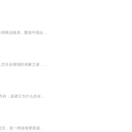
煮墨商业研究所，以“煮墨明心、观商知势”为核心宗旨，深耕商业领域研究多年，始终立足全球商业格局，聚焦中国企业发展实践，深耕各行业头部企业与成长型企业的商业故事，同步捕捉全球商业领域的最新情报、趋势变化与竞争动态。作为专注于商业研究与情报...
“绝密研究所所长”以硬核科普与猎奇叙事为核心，通过短平快的视频形式，揭开自然科学与人文社会领域的未解之谜，带领观众穿梭于神秘南极、深海异兽、历史悬案与当代科技伦理的多元知识场域。专辑精选其爆款内容，涵盖极地科考、宇宙奥秘、社会推理三大主...
加入QQ群，惊喜不断！不信你看！628171547051是个异常神秘的机构，极少有人知道它的存在，或者它为什么存在。从2011年起，官方才逐渐公开了一小部分有关“051”所参与研究的非自然事件。 法医系天才新生白小舟从小就能看到别人看不到的东西，她的父母在...
无时差研究所"Time Travel Institution"，诞生于纽约中城的一间会议室，现在辗转落地到了北京，是一档连续更新超过四年的播客节目。节目以访谈的形式进行，每期都会邀请不同的嘉宾，来分享自己的知识、经验或者见解。我们不追求与社会热点无时差，但求对人...