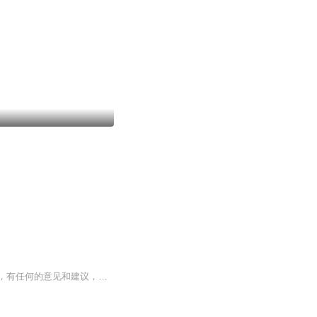
欢迎来到三更研究所，这里分享世界上各种奇闻异事，频道主将在未来的时间努力持续更新，有任何的意见和建议，都欢迎大家在视频里评论留言哦~如果觉得频道还不错，就一定请订阅点讚支持我，频道会未来汇持续努力更新各个类别的视频，为您提供更好的观感体验...