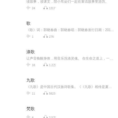
读故事，读课文，陪小耳朵们一起在童话故事里游历。
24
1317
歌
《歌》词：郭晓春曲：郭晓春唱：郭晓春发行日期：2019-12-9发行公司：杭州回声文化艺术策划有限公司歌曲介绍：如果没有遇见你，个人新专辑第四首歌曲
1
276
涤歌
让声音唤醒身体，用音乐洗涤灵魂。 在生命之道上，一个人无法看到另一个人走了多远。 音乐或许可以。 从摇滚青年到音乐房子老板再到西南原创音乐联盟发起人，陈涤的人生传奇却也真实。 在这里，听他用音乐给你讲个故事，有往事，有念想，有情怀，也有生活絮语。 很多事情心和眼都分辨不了，要倚靠岁月。 慢慢来，不急。
18
1.2万
九歌
《九歌》是中国古代汉族诗歌集。《《九歌》相传是夏代 乐歌， 后遗落民间。民间在祭神时演唱和表演，屈原 将其改编与加工，写成格调高雅的诗歌。
11
5823
梵歌
4
2.5万