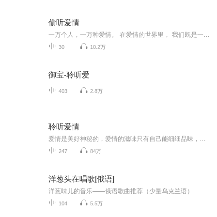
偷听爱情
一万个人，一万种爱情。 在爱情的世界里， 我们既是一个个体， 又是一个整体！ 遇到的人，发生的事， 有开心的、有悲伤的、也有难过的。 但影响最大的， 当属那个说不出口的！ 欢迎大家订阅我们的节目，获得节目的一手推送！同时也欢迎大家来我们的微信公众号“迷7小姐”获取更多干货知识！还可以添加助理悠悠的微信号“mi7xiaojie07”获得帮助！ 他可能是你内心深处的伤疤， 也可能是你难以启齿的爱情， 存在着却又忘不了， 压在心里，哽在喉咙， 喘不过气，又不能说， 怎一个难受了得！ 也许， 只有说出来了，内心才会释怀！ 如果， 你不知道该怎么解决， 在这， 他可以为你排忧解难！ 他是迷7小姐的首席情感导师， 他是女性的男闺蜜， 他是实操型的约会专家， 他就是慕斯！ 一个可以帮你解开心中迷惑的导师！ 如果你想说出心中的“不爽”， 找到切实可行的方法， 不妨匿名来说说！ 也许， 在这可以帮助到你！ 好了， 接下来就让我们跟着慕斯导师的声音， 一起走进别人的内心世界， 看看在她身上发生了什么！ （注：本专辑由主播三金播讲）
30
10.2万
御宝-聆听爱
403
2.8万
聆听爱情
爱情是美好神秘的，爱情的滋味只有自己能细细品味，我期望你能收获那份永恒的爱情。
247
84万
洋葱头在唱歌[俄语]
洋葱味儿的音乐——俄语歌曲推荐（少量乌克兰语）
104
5.5万