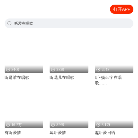
打开APP
听爱在唱歌
8460
2829
2948
听是谁在唱歌
听花儿在唱歌
听~嫫de字在唱
歌……
16.2万
8269
3.1万
有听爱情
耳听爱情
趣听爱日语