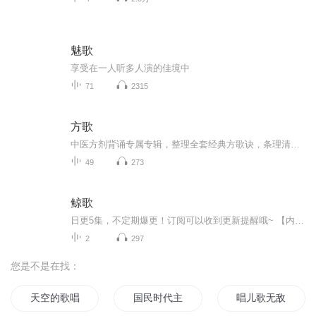
魅歌
享受在一人听多人演的佳境中
71
2315
方歌
中医方剂背诵专属专辑，整理全套经典方歌诀，条理清晰、朗读顺口。涵盖解表、补益、清热等各类常用方剂，适配中医学生、备考实习人员。碎片时间循环收听，上下班、睡前反复记忆，轻松熟记组成、功效与主治，告别死记硬背，高效夯实中药学基础。
49
273
鲸歌
日更5集，不定期爆更！订阅可以收到更新提醒哦~ 【内容简介】 鲸歌中，上古的闪电击打着原始的海洋；鲸歌中，生命睁着好奇而畏惧的眼睛；鲸歌中，恐龙帝国在寒冷中灭亡；鲸歌中，文明幽灵般出现在各个大陆，却成蓝鲸最后的吟唱…… 【作者介绍】 ...
2
297
您是不是在找：
天空的歌唱
国民时代主唱男神是女生
唱儿歌无敌了