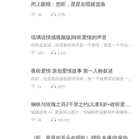
闭上眼睛：您听，星星在唱摇篮曲
38
7735
琉璃说情感视频版|聆听爱情的声音
你终会发现，你需要的并不是一个异性，而是一个可以沟通的灵魂。找不到坚持下去的理由，那就找个重新开始的理由。琉璃墨色视频朗读、配音秀。用声音及视频陪伴大家。琉璃墨色一直在爱的海洋里等你。
328
1.2万
夜听爱情 原创爱情故事 第一人称叙述
你好，这是我的原创爱情专辑，每一个故事背后都是一个真实的人，我把她们的故事整理润色后，录成音频，和你们分享。如有雷同，纯属巧合。感谢大家的收听，记得给我留言。
11
1577
钢铁与玫瑰之诗2千里之约|儿童8岁+收听爱哆咪
猛戳这里 =》更多同人图片，专辑制作花絮和作者喃喃自语第1部回顾 =》钢铁与玫瑰之诗1动物王国第2部包含18个儿童冒险连续剧，每个都有简单的图画式互动推理。每则小故事后面，有相关的科学与人文知识小课堂。本部的文稿10万余字，介绍了爱哆咪侦探团在永无...
94
325.6万
《听，星星的耳朵在唱歌》/团队多播/作家协会儿童文学精品打造工程