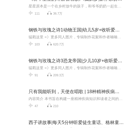
星星原本是一个在乡村放牛的孩子，和爷爷奶奶一起生活。有一天，她得知自己将被接到城里和打工的父母团聚。带着爷爷给她抓的蝈蝈，星星来到了高楼林立的城市，在这里，她结识了城市女孩安安，和好朋友乐乐，体验了全新的生活，也感受到了许多陌生人的温暖...
111
36.7万
钢铁与玫瑰之诗1动物王国|幼儿5岁+收听爱哆咪
猛戳这里 =》更多同人图片，专辑制作花絮和作者喃喃自语第2部直达 =》钢铁与玫瑰之诗2千里之约第1部包含20个幼儿侦探系列小故事，每个都有很简单的图画式互动推理。每则小故事后面，有相关的科学与人文知识小课堂。 本部的文稿9万余字，介绍了爱哆咪侦探...
103
620.7万
钢铁与玫瑰之诗3恐龙帝国|少儿10岁+收听爱哆咪
猛戳这里 =》更多同人图片，专辑制作花絮和作者喃喃自语第1部回顾 =》钢铁与玫瑰之诗1动物王国第2部回顾 =》钢铁与玫瑰之诗2千里之约第3部包含20个少儿冒险连续剧，每个都有简单的图画式互动推理。故事收听年龄涵盖小学至高中。本部的文稿14万余字，介绍了...
91
209.3万
只有我能听到，天使在唱歌 | 18种精神疾病科普 | 心理健康科普
内容简介 本书旨在构建一座精神疾病知识和读者之间的桥梁，以简单易懂的语言让大家了解精神疾病，减少对精神疾病的偏见，知道精神分裂症患者可以再次参与社会生活，抑郁障碍者不是开导几句就能好，希望受精神疾病困扰的患者和家属能找对科室求医问诊，尽早...
47
210
西子讲故事|每天5分钟听爱徒生童话、格林童话等