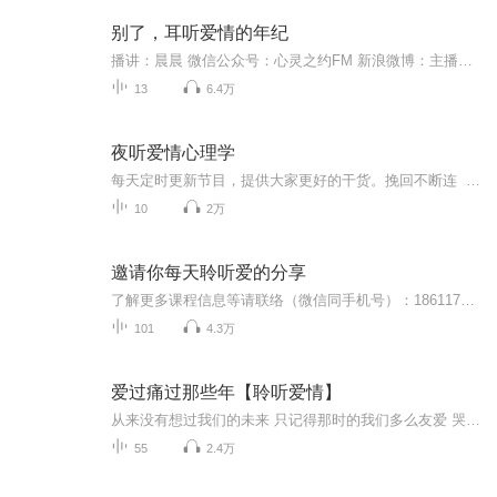
别了，耳听爱情的年纪
播讲：晨晨 微信公众号：心灵之约FM 新浪微博：主播晨晨 如果一个人说喜欢你爱你，请等到他对你百般照顾时再相信；如果他答应带你去的地方，等他订好机票再开心；如果他说要娶你，等他买好戒指跪在你面前再感动；如果他说他不能没有你，等他无论多忙都会抽出时间陪在你身旁时再相信，等他在发现了你消失了以后像发了疯一样的寻找到你之后再热泪盈眶；如果他说他一辈子都会对你不弃不离，等他在你任何困难危难时都抓着你的手陪你坚强度过时再深信不疑。 感情不是说说而已，因为——我们已经过了耳听爱情的年纪。
13
6.4万
夜听爱情心理学
每天定时更新节目，提供大家更好的干货。挽回不断连 不断连 挽回不冷冻 用专业挽回方式解决你的情感痛苦。 曾经我也有过这种伤心的经历，知道大家内心那种不甘心与彷徨。 作为一名挽回界的实干家，我愿意帮助你去挽回你们的爱情，即便你们交往七年以上也依然让他爱着你，破除男女恋爱七年之痒的分手魔咒。 认可我们节目就关注一下专辑，我们将提供更好的干货。 帮你制定私人挽回方案，我是你的情感管家，我来为你保驾护航。
10
2万
邀请你每天聆听爱的分享
了解更多课程信息等请联络（微信同手机号）：18611795085 安老师微信公众平台1 Ann魔法学苑2 北京融汇心路
101
4.3万
爱过痛过那些年【聆听爱情】
从来没有想过我们的未来 只记得那时的我们多么友爱 哭过笑过一路走来 却不知从什么时候到现在 都快忘记彼此的依赖 曾经被我握住的双手已经离开 更 多 节 目 信 息 请 关 注 公 众 号：十点半听 （ID:sdbting）你的情感倾诉故事 发送至邮箱：qingga...
55
2.4万