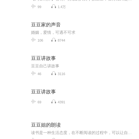
99
1.4万
豆豆家的声音
婚姻，爱情，可遇不可求
106
8744
豆豆讲故事
豆豆自己讲故事
46
3116
豆豆讲故事
69
4391
豆豆姐的朗读
读书是一种生活态度，在不断阅读的过程中，可以让自己收获知识，开阔眼界，提升修养。而在朗读的过程中，因为把声音发出来了，并且一个字不落的读出来了，你会发现你对文章的理解更深刻了。就让朗读成为一种习惯吧！