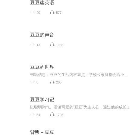
豆豆读英语
20
577
豆豆的声音
13
1135
豆豆的世界
书籍信息：豆豆的生活内容重点：学校和家庭都会给小孩子带来很多印记，通过正面，温和的教导带给孩子的是受用一生的智慧和力量。主播介绍：喜欢分享阅读中的感受，期待有共鸣的你一起来参与。推荐人群：全年龄段，心存喜乐的人。
6
205
豆豆学习记
以聪明淘气、活泼可爱的“豆豆”为主人公，通过他的成长经历，映射出广大孩子在生活学习中普遍遇到的各种问题。从小学5-6年级孩子的心理活动、行为方式和课程学习等方面入手，设计了很多有代表性的、生动有趣、轻松幽默的小故事，给出具体建议和行之有效的...
54
1708
背叛－豆豆