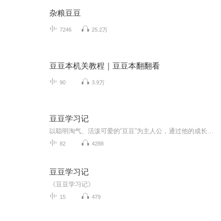
杂粮豆豆
7246
25.2万
豆豆本机关教程｜豆豆本翻翻看
90
3.9万
豆豆学习记
以聪明淘气、活泼可爱的“豆豆”为主人公，通过他的成长经历，映射出广大孩子在生活、学习中普遍遇到的各种问题。从小学1-2年级孩子的心理活动、行为方式和课程学习等方面入手，设计了很多有代表性的、生动有趣、轻松幽默的小故事，给出具体建议和行之有效...
82
4288
豆豆学习记
《豆豆学习记》
15
479