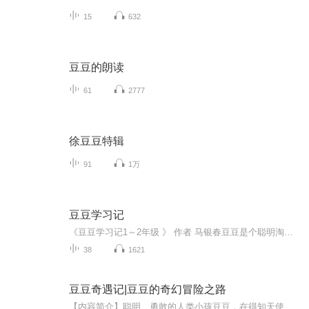
15
632
豆豆的朗读
61
2777
徐豆豆特辑
91
1万
豆豆学习记
《豆豆学习记1～2年级 》 作者 马银春豆豆是个聪明淘气、活泼可爱的小男孩，从幼儿园刚步入小学一年级，学习中笑料百出，问题不断……让爸妈头疼的要命……但通过老师，家长的帮助，还有豆豆自己的努力，他很快就找到了学习的方法，让学习变得轻松有趣起来...
38
1621
豆豆奇遇记|豆豆的奇幻冒险之路
【内容简介】聪明、勇敢的人类小孩豆豆，在得知天使国遭遇危机后，接下仙女交给的找到女巫水晶球任务。豆豆同弟弟游历天使国，穿过黑夜森林，路经精灵谷，闯过迷幻荒原。期间遇到了离奇的拜月仪式，目睹了精灵王子复仇夺权，结识了聪慧的精灵女孩，偶遇恐...