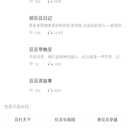
153
6105
胡豆豆日记
爱多多阿姨更多好听的恐龙专辑:点击此处进入----超强恐龙护卫队战士诞生（第一部）点击此处进入----超强恐龙护卫队五星齐聚完整版（第二部）点击此处进入----超强恐龙护卫队奇兵突袭完整版（第三部）点击此处进入----超强恐龙护卫队世纪大战完整版（第四部...
139
11.8万
豆豆早晚安
天还没亮，就打起精神去战斗，在云端道一声早安，让你添一份力量。月亮都累了，才踏上回家的路，一天辛苦疲惫，用云端说一句晚安，让你多一点平和。
12
1192
豆豆讲故事
102
4124
您是不是在找：
豆行天下
红豆生南国
唐豆豆穿越记