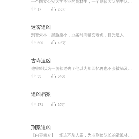
一个国立公安大学毕业的高材生，一个刑侦大队的中队长，一个有着大好前程的基层干部，一个父母双亡靠姑妈养大的青年，一个美丽如画的孤岛，一群在岛上度假的各色人等……在短短的几天内却发生了离奇的杀人案，人一个个死去，侦探工作一直在继续，却没想到...
17
2.6万
迷雾追凶
刑警朱林，黑脸瘦小，办案时病猫变老虎，目光逼人，眼神犀利，能从微小细节里捕捉线索，面对狡猾罪犯也能冷静分析。在“迷雾追凶”系列案件中，他遭遇前所未有的挑战。受害者死状离奇，现场线索杂乱，凶手像幽灵般难以捉摸。朱林不放过任何蛛丝马迹，日夜...
500
4.6万
古寺追凶
他曾经以为一切都过去了他以为那回忆再也不会被触及，但是他错了。当画卷被打开的那一刻，烈火重新燃烧，在它面前，除了颤抖，你还能做什么？
33
5460
追凶档案
171
10万
刑案追凶
【内容简介】一场连环杀人案，为老刑侦队长的遗孤林宇轩揭开了父亲牺牲案的冰山一角。他运用自己机智的大脑，协助刑侦队的队长顾峰屡次破获奇案，并一步步接近幕后隐秘的真相。他是否能在重重阻碍之中，找到当年那个让他家破人亡的真凶？【作者/主播简介】...