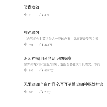
暗夜追凶
11
409
绯色追凶
【内容简介】莫名卷入一场凶杀案，无辜还是受害？睿智的哥哥，嘻哈的少年，慈善的年者……形形色色的众人，到底谁在是隐藏在幕后的凶手？线索千丝万缕，真相浮出水面。【作者/主播简介】作者：长尾兔兔，喜马签约作家。主播：云端czl【购买须知】1、本作品为付费有声书，前82集为免费试听，购买成功后，即可收听，可下载重复收听。2、版权归原作者所有，严禁翻录成任何形式，严禁在任何第三方平台传播，违者将追究其法律责任。3、如在充值／购买环节遇到问题，您可通过页面右上方按钮，将页面分享至微信内使用微信支付完成购买。4、在购买过程中，如果您有任何问题，可以按以下步骤咨询在线客服：第一步：您可在喜马拉雅APP【账号】-【帮助与反馈】”中咨询在线客服第二步：如果您无法联系上APP内在线客服，可关注【喜马拉雅付费精品】公众号，通过下方菜单栏里咨询在线客服第三步：如果在线客服都未取得联系，也可拨打客服电话：400-838-5616
408
21.8万
追凶神探|刑侦悬疑|追凶探案
警界传奇宋朗“重生”归来，隐姓埋名变成司机陈实。本想低调生活，命运弄人，陈实又一次卷入命案当中……宣扬狼性文化，残杀员工却集体沉默的吃人公司；为了讨回“公道”，含泪将青梅竹马剥皮的迷途少年；被阴暗的秘密绑在一起的中年夫妻，彼此举起屠刀；...
996
455.7万
无限追凶|辛白作品|苍耳耳演播|追凶神探姊妹篇
100
2.5万