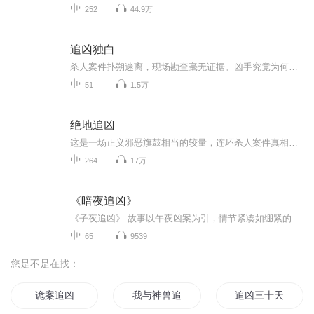
252
44.9万
追凶独白
杀人案件扑朔迷离，现场勘查毫无证据。凶手究竟为何杀人？他的动机是什么？爱与恨，逼迫与妥协。都将展现在您的面前。
51
1.5万
绝地追凶
这是一场正义邪恶旗鼓相当的较量，连环杀人案件真相总被重重迷雾遮挡，尸体上的诡异符号该做何解？什么动机导致死者流干鲜血？让人毛骨悚然的“隔空取命”，还有，刻意掩盖真身的模仿杀人。这里还有争锋相对、患难与共的爱情和凭持正义、九死一生的英雄，且看铁血硬汉陆沉和情报专家叶芸如何雷厉风行、智巧双谋让罪案累累的凶恶之徒们一一现行。
264
17万
《暗夜追凶》
《子夜追凶》 故事以午夜凶案为引，情节紧凑如绷紧的弦，悬念层层嵌套，氛围惊悚刺激。反转不断打破思维定式，带你体验极致推理快感，不容错过！
65
9539
您是不是在找：
诡案追凶
我与神兽追凶的日子
追凶三十天