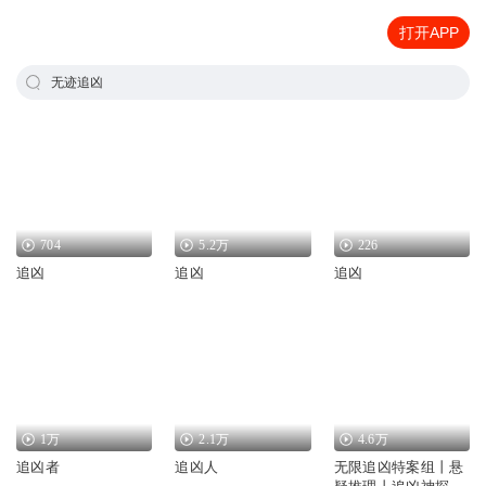
打开APP
无迹追凶
704
5.2万
226
追凶
追凶
追凶
1万
2.1万
4.6万
追凶者
追凶人
无限追凶特案组丨悬