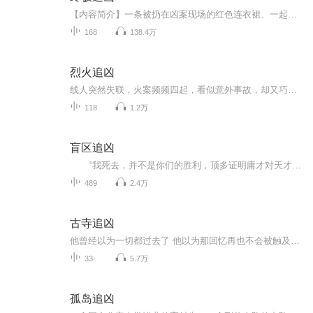
【内容简介】一条被扔在凶案现场的红色连衣裙、一起发生在几年前的连环强奸杀人案，将干练的刑警队长宁致远和年轻的外科女医生安静这两个本不相干的人牵连到一起。当尘埃落定之后，安静才恍然“宁静致远，因为有他……”【作者/主播简介】作者：星星先生，...
168
138.4万
烈火追凶
线人突然失联，火案频频四起，看似意外事故，却又巧合连连，一桩桩谜案背后到底隐藏着怎样的真相？侦查为何总是赶不上罪恶的脚步？三年前的悬案与这些火灾是否有某种联系？前线的英雄们一个接一个倒下，身边的战友又一个接一个上前......
118
1.2万
盲区追凶
“我死去，并不是你们的胜利，顶多证明庸才对天才发动了可怕的战争…… 你们打着正义的旗号，剿灭异己，颠倒黑白…… 你们笔下的史书记录我鲸吞一切，横行霸道，压制弱小。多年后，我的优点会变成缺点，唯有借我之手得到正...
489
2.4万
古寺追凶
他曾经以为一切都过去了 他以为那回忆再也不会被触及，但是他错了。 当画卷被打开的那一刻，烈火重新燃烧，在它面前，除了颤抖，你还能做什么？
33
5.7万
孤岛追凶