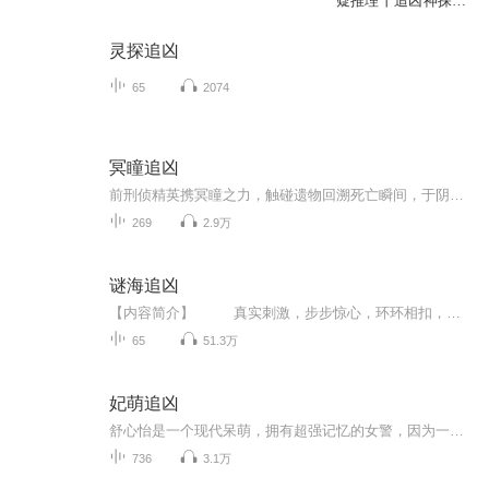
疑推理丨追凶神探续
集
灵探追凶
65
2074
冥瞳追凶
前刑侦精英携冥瞳之力，触碰遗物回溯死亡瞬间，于阴阳夹缝追查连环诡案，直面幽冥会惊天阴谋。
269
2.9万
谜海追凶
【内容简介】 真实刺激，步步惊心，环环相扣，情节跌宕起伏入胜，喜欢悬疑的小伙伴不容错过！本小说绝对值得一看，并且进行推敲的小说，不仅烧脑，还能让人长时间对这些作品保持兴趣。这本小说的亮点之处就在于主角即能面对悬疑的案子展开无限的调查，又能展开男女主之间的感情线，让人对这本小说爱不释手。【作者简介】 闻声【主播简介】 播音：无非是无 资深演播爱好者，至今已有多部演播作品问世，喜玛拉雅FM签约播客；自第一部作品在问世以来，以其扎实的演...
65
51.3万
妃萌追凶
舒心怡是一个现代呆萌，拥有超强记忆的女警，因为一次意外灵魂进入了一个古代架空的王朝。本想一个人好好在古代，潇洒活一次的她，却遇到了一些这样的人：对他人痴情的王爷，总爱板着一个冰块脸的侍卫，精于算计的神医世子，容貌酷似前世哥哥的太子，有点...
736
3.1万