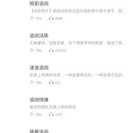
暗影追凶
【内容简介】侦探动画里总是出现的那个影子杀手，那里指的是不知身份的人类，但是如果是……附着人身的鬼魂呢？鬼附身杀人，凶手是鬼，还是被附身的人？这是一个私家侦探游离法律的边缘，追击真正的凶手的故事。【作者/主播】作者：清凉小薄荷，网络小说作...
374
3098
追凶法医
主角廖琪，法医世家，为了调查爷爷的死因，卷进了惊天阴谋，在这惊险，悬疑的过程中，廖琪和他的伙伴又破获了一件件迷案。在层层迷雾中，抽丝剥茧在层层迷雾中，抽丝剥茧，一切还要从一枚棺材钉说起……
286
110.4万
迷途追凶
世界上有两种东西，一种是看得见的，一种是看不见的。 看得见的是人性，看不见的是人心。 一个个看似荒诞不经的故事背后，都是一张张丑恶的嘴脸。
288
1万
追凶情缘
毒舌刑警队长爱上单纯警花
225
1.6万
终极追凶