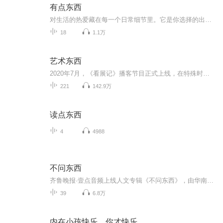
有点东西
对生活的热爱藏在每一个日常细节里。它是你选择的出行方式、参与的户外运动，也是你如获珍宝的一张老唱片、或是无意间挖掘的小众设计师......我们在全球搜罗那些热爱生活的人，收集他们讲述的故事、挖掘背后的商业与文化脉络，连接东西方，发现全世界。《...
18
1.1万
艺术东西
2020年7月，《看展记》播客节目正式上线，在特殊时期带大家“足不出户云逛展”。 随后节目更名为《纽约艺术圈》，为大家带来艺术故事、热点新闻、嘉宾畅聊等与艺术文化有关的精彩内容。截止2023年1月，《纽约艺术圈》播客节目已更新160+期，点赞量突破100...
221
142.9万
读点东西
4
4988
不问东西
齐鲁晚报·壹点音频上线人文专辑《不问东西》，由华南理工大学教授刘小程主笔，专业播音员录制。欢迎跟随大学教授漫溯东西方人文，一起读点历史、写点文学、发点乡愁、爱上文字...
39
6.8万
内在小孩快乐，你才快乐