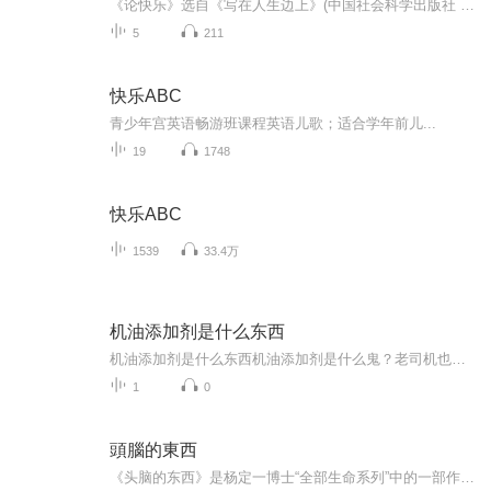
《论快乐》选自《写在人生边上》(中国社会科学出版社 1990年版)。当代学者孔庆东认为，钱钟书的散文不是简单的幽默，他的机智和讽刺既能使读者发出会心的微笑甚至大笑，更能让你在笑过之后留下深刻的印象，留下深深的思索。《人类独有的笑》选自《名家经典...
5
211
快乐ABC
青少年宫英语畅游班课程英语儿歌；适合学年前儿...
19
1748
快乐ABC
1539
33.4万
机油添加剂是什么东西
机油添加剂是什么东西机油添加剂是什么鬼？老司机也未必说得清 最近刷短视频总看到有人往发动机里灌"神油"，号称加完能省油20%、动力飙升。这玩意让我想起老家街边卖的大力丸，"一丸下肚，腰不酸腿不疼，上六楼不喘气"。今天咱们就用中医"君臣佐使"的理...
1
0
頭腦的東西
《头脑的东西》是杨定一博士“全部生命系列”中的一部作品。以下是这本书的简介： - 核心观点：作者认为我们所看到、听到、闻到、触摸到、感受到、经验到的一切，都是头脑投射而来，是头脑的产物，不具有独立的存在性。人生的痛苦和烦恼也源于此。只有看穿...