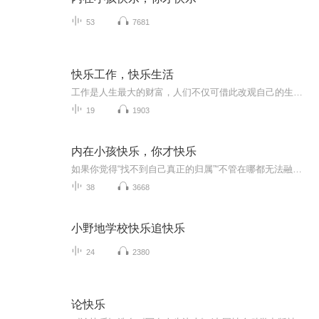
53
7681
快乐工作，快乐生活
工作是人生最大的财富，人们不仅可借此改观自己的生存境况，满足心理上的各种欲望，还可以借此肯定自己的人生的价值，以及作为社会大家庭一分子的生命意义。认真选择职业，认真对待工作，成就美好生活。
19
1903
内在小孩快乐，你才快乐
如果你觉得“找不到自己真正的归属”“不管在哪都无法融入”，这本书能为你烦躁的情绪带来解决的端倪。
38
3668
小野地学校快乐追快乐
24
2380
论快乐