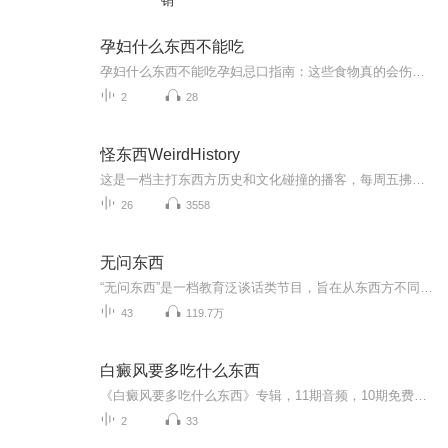
销
孕妇什么东西不能吃
孕妇什么东西不能吃孕妇忌口指南：这些食物真的会伤胎！老中医帮你避雷 怀了娃就像揣着个金疙瘩，吃啥喝啥都得打起十二分精神。网上那些"孕妇不能吃螃蟹会横着生""不能吃酱油孩子会变黑"的谣言早该扫进垃圾桶，但有些忌口真不是闹着玩的！今天咱们就用...
2
28
怪东西WeirdHistory
这是一档主打东西方历史和文化碰撞的播客，每周五拂晓播出，由两位主播以对谈的方式呈现。陆大鹏是世界史作家、英德译者，张向荣是文史作家、书评人，这两位多年好友分别致力于世界史、中国史的非虚构写作，又对彼此的领域充满兴趣和好奇。 联系方式：J...
26
3558
无问东西
“无问东西”是一档教育泛谈话类节目，旨在从东西方不同角度观察教育的差异与独特之处。
43
119.7万
白癜风要多吃什么东西
《白癜风要多吃什么东西》专辑，11期音频，10期免费，带你吃对食物，科学应对白癜风。免费期系统讲解10种关键食物，付费期深度剖析，吃出健康好状态。别再瞎补了，快来get正确饮食指南，一起打卡健康生活！
2
33