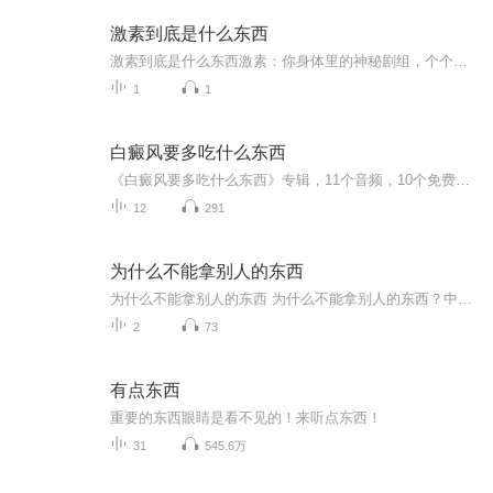
激素到底是什么东西
激素到底是什么东西激素：你身体里的神秘剧组，个个都是戏精本精 各位观众朋友，今天我们要聊的是你体内那支神出鬼没的“好莱坞剧组”——激素。别看它们名字听起来像化学课代表，实际个个都是身兼数职的影帝影后，从情绪管理到长个子，从熬夜加班到相...
1
1
白癜风要多吃什么东西
《白癜风要多吃什么东西》专辑，11个音频，10个免费，带你吃对食物，科学管理白癜风。免费音频系统讲解饮食要点，付费音频深度解析，吃出健康好气色。别再瞎吃了，快来get正确饮食方案，一起向白斑说拜拜！
12
291
为什么不能拿别人的东西
为什么不能拿别人的东西 为什么不能拿别人的东西？中医视角揭秘"五毒贪心"的报应链条 多年前我家楼下开五金店的张叔常念叨"捡来的锁配不上自家的门"，当时只觉得是老人的迂腐。直到学了中医才明白，这句土话里藏着天人相应的智慧——别人的东西就像不...
2
73
有点东西
重要的东西眼睛是看不见的！来听点东西！
31
545.6万