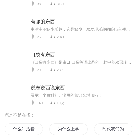
38
3127
有趣的东西
生活中不缺少乐趣，这是缺少一双发现乐趣的眼睛主播介绍：快乐鸟儿有虫吃_龙呆：꧁留得青山在才，不怕没柴烧꧂ ꧁今朝有酒今朝醉，明日愁来明日愁꧂ Hi，我是快乐鸟儿有虫吃，也就是JJ。德才兼备，才貌双全，六年级学霸团成员，绝对的社牛！我的闺蜜兼死党...
25
2041
口袋有东西
《口袋有东西》是由EF口袋英语出品的一档中英双语聊天对谈。主播Jasmine拉着她的EF外国同事，一起趣聊热门话题，碰撞东西方文化火花。在欢声笑语中，让你学会那些地道的英文表达和背后的文化梗。学英语不是死记硬背，而是快乐的理解与共鸣。在这里，没有枯...
29
2355
说东说西说东西
展示一个百科娃。没用的知识又增加啦！
140
1.1万
您是不是在找：
什么叫活着
为什么上学
时代我们为什么活