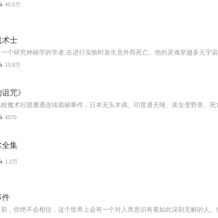
40.6万
魔术士
10.6万
的诅咒》
4570
术全集
1.2万
事件