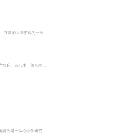
【内容简介】一个研究神秘学的学者,在进行实验时发生意外而死亡。他的灵魂穿越多元宇宙，在新的大陆变成为一头星鹰。在这个剑与魔法与神明的世界中，他要如何使用那在原来世界永远不会被承认的力量，取回自己的身体，创造让人闻之色变的传说？文字版权方：...
神秘之旅，高校魔术社团遭遇连续诡秘事件，日本无头木偶、印度通天绳、美女变野兽、死亡钉床、读心术、预言术等等精彩魔术轮番登场，恐惧与死亡也紧随而至。魔术师离奇失踪，两年前意外死亡的女魔术师悄然复活，这是人，还是恶灵归来？魔术社团的成员一个...
在听这本书之前，你绝不会相信，这个世界上会有一个对人类意识有着如此深刻见解的人。他首先是一位心理学研究者，其次是一位魔术师。他拥有炉火纯青的催眠和暗示技巧、熟练的魔术运用手法、惊人的记忆力与超凡的智慧，他将所有这些天赋和技能综合运用之后，创造出了一次又一次令人惊叹、令警方焦头烂额的奇异案件，从而成功实施了报复计划。每一个能成为心灵魔术师的人，绝对会聪明到让你觉得可怕，但他同时又是诚恳的。在这个充满欺诈的世界里，只有魔术是最诚实的职业，因为在表演的一开始，魔术师就已经承诺，他其...