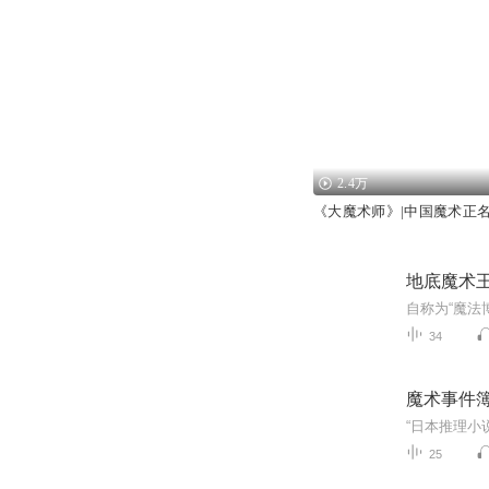
2.4万
《大魔术师》|中国魔术正
地底魔术
34
魔术事件
25