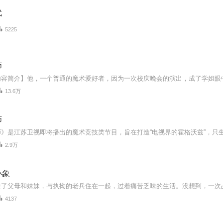
代
5225
师
13.6万
师
2.9万
小象
4137