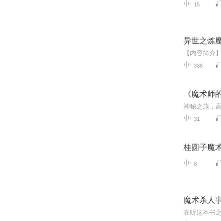
15
异世之炼
338
《魔术师
31
桂圆子魔
8
魔术杀人