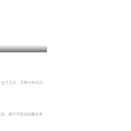
自称为“魔法博士”的男子出现在天野勇一少年的面前，并在少年面前空手变出棒球棒与棒球。过了几天，天野少年与少年侦探团的小林团长一起拜访魔法博士所居住的别墅，但是，就在博士变魔术的时候，天野少年竟然与博士一同消失了！
“日本推理小说之神”岛田庄司联手，中日泰三国出版社“岛田庄司推理小说奖”获奖作品！ 最真实、最不可思议的魔术杀人手法记录！割喉、刺眼、分尸…… 忠告：千万不要相信你的眼睛！ 淫欲、饕餮、懒惰、贪婪、傲慢、嫉妒、暴怒…… 一群素未谋面却生日相...