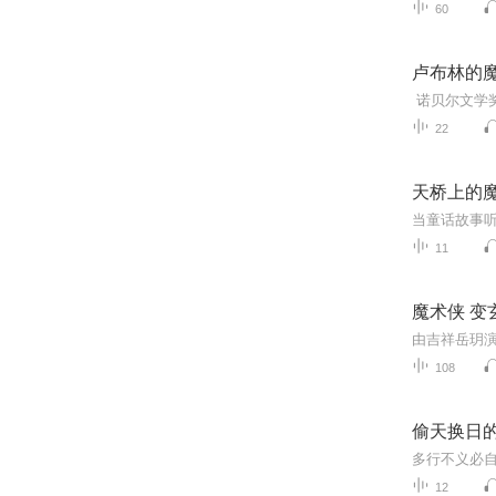
60
卢布林的
22
天桥上的
当童话故事听就
11
魔术侠 
108
偷天换日
多行不义必
12