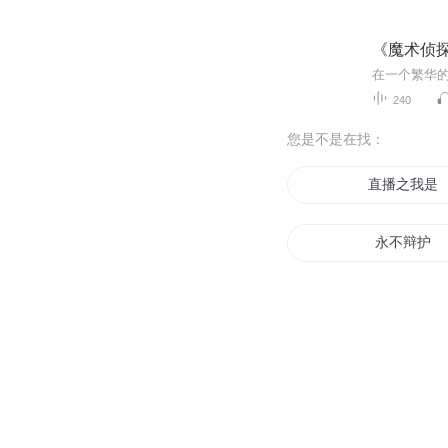
《魔术侦
240
您是不是在找：
直播之我是
永不辩护
辩机入神
猫之代辩者
善恶之辩