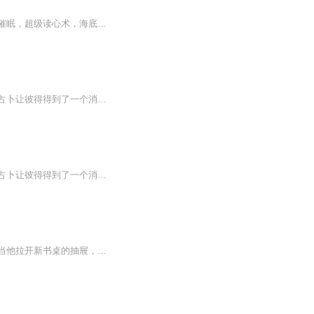
日更一集【内容简介】金字塔悬浮，穿越巴黎铁塔，消失自由女神，千里瞬间移动，万人大催眠，超级读心术，海底大逃生！在全世界观众面前，见证一个个不可思议的奇迹，只有想不到，没有做不到！【作者/主播简介】作者：雅玩居士，网络小说作家。主播：Annie...
男孩彼得失去了父母和妹妹，与执拗的老兵住在一起，过着痛苦乏味的生活。没想到，一次占卜让彼得得到了一个消息——他的妹妹还活着，只要跟着小象，就能找到妹妹！彼得简直无法相信自己的耳朵，因为在这个城市里，是不可能有小象出现的。 魔术师正在这个小...
男孩彼得失去了父母和妹妹，与执拗的老兵住在一起，过着痛苦乏味的生活。没想到，一次占卜让彼得得到了一个消息——他的妹妹还活着，只要跟着小象，就能找到妹妹！彼得简直无法相信自己的耳朵，因为在这个城市里，是不可能有小象出现的。 魔术师正在这...
小男孩淘淘在三年级时搬进了新家，他也有了一张新书桌，故事就从这张神奇的书桌开始。当他拉开新书桌的抽屉，怪事发生了——里面竟然住着一个会说话的铁皮人，他叫黑小五。...