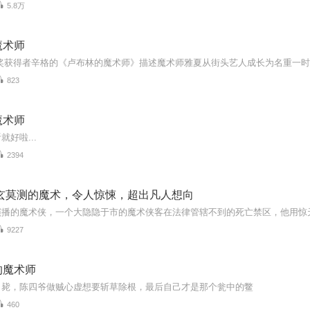
5.8万
魔术师
823
魔术师
好啦...
2394
变玄莫测的魔术，令人惊悚，超出凡人想向
9227
的魔术师
自毙，陈四爷做贼心虚想要斩草除根，最后自己才是那个瓮中的鳖
460