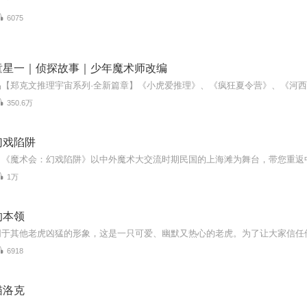
6075
童星一｜侦探故事｜少年魔术师改编
350.6万
幻戏陷阱
1万
的本领
6918
猫洛克