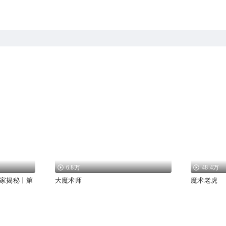
6.8万
48.4万
家揭秘丨第
大魔术师
魔术老虎