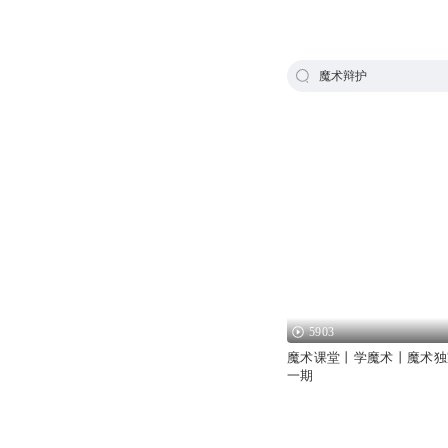
魔术辩护
5903
魔术课堂丨学魔术丨魔术独
一期