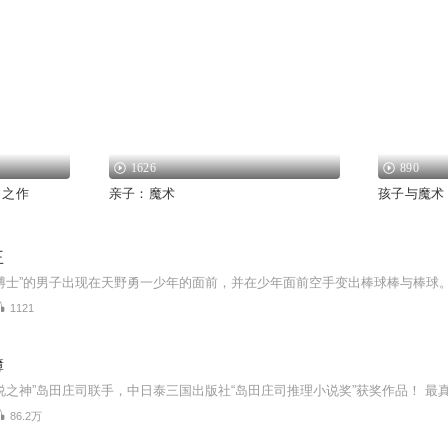
1626
890
名之作
亲子：魔术
孩子与魔术
王
1121
簿
86.2万