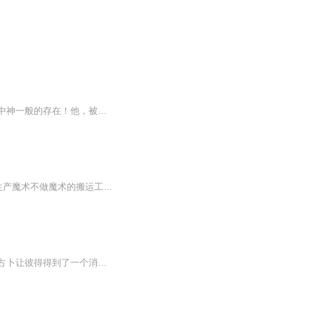
日更一集【内容简介】他，一个普通的魔术爱好者，因为一次校庆晚会的演出，成了学姐眼中神一般的存在！他，被一块从天而降的板砖砸中，原以为要就此告别这个世界，没想到，这板砖却为他带来了一万年后的世界。他就是宠物魔术师王一帆！平民出身，颜值一般...
《超凡魔术师》是江苏卫视即将播出的魔术竞技类节目，旨在打造“电视界的霍格沃兹”，只生产魔术不做魔术的搬运工！10月13日起，每周五晚22:00在江苏卫视播出，敬请期待！
男孩彼得失去了父母和妹妹，与执拗的老兵住在一起，过着痛苦乏味的生活。没想到，一次占卜让彼得得到了一个消息——他的妹妹还活着，只要跟着小象，就能找到妹妹！彼得简直无法相信自己的耳朵，因为在这个城市里，是不可能有小象出现的。魔术师正在这个小镇进行着盛大的巡回表演。可是，一个失败的魔法却造成了骇人听闻的意外事故。一头小象成为了造成这场事故的罪魁祸首，被警察们抓走锁了起来！彼得为了找到妹妹，费劲周折找到了小象，并解救了他。跟着小象，彼得不但奇迹般地找到了妹妹，而且还帮助事故的双方冰释...