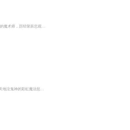
诺贝尔文学奖获得者辛格的《卢布林的魔术师》描述魔术师雅夏从街头艺人成长为名重一时的魔术师，历经荣辰悲观，直到走投无路方才如梦初醒，以一个忏悔者的 姿态重获新生。作品以雅夏 跌宕起伏的经历为主线，着力刻画人物徘徊于善与恶、理智与情欲、科学...
由吉祥岳玥演播的魔术侠，一个大隐隐于市的魔术侠客在法律管辖不到的死亡禁区，他用惊天地泣鬼神的彩虹魔法惩罚所有的邪恶与罪孽， 故事情节扑朔迷离，是一个非常值得收听的一部故事，希望大家订阅收听。