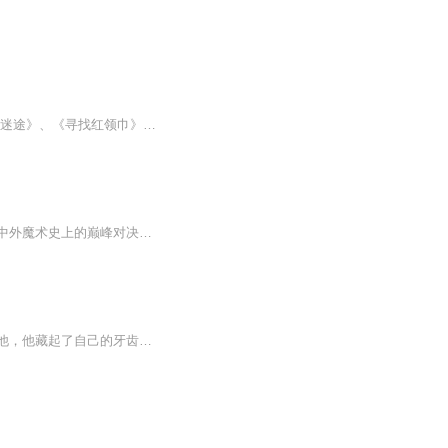
虎头虎脑出品【郑克文推理宇宙系列·全新篇章】《小虎爱推理》、《疯狂夏令营》、《河西迷途》、《寻找红领巾》、《少年魔术师》添加作者微信：zhengkewen0727郑克文叔叔推理宇宙故事快速传送门：《好奇侦探》系列： 山海经寻兽记《魔术侦探》系列：【第三...
【内容简介】《魔术会：幻戏陷阱》以中外魔术大交流时期民国的上海滩为舞台，带您重返中外魔术史上的巅峰对决现场，亲眼目睹传奇一幕，感受魔术千年来的传承与魅力。在本书中，神仙索、天火焚身、凝水成冰等“旁门二十八法”、“左道三十六术”绝密甚至失...
魔术老虎不同于其他老虎凶猛的形象，这是一只可爱、幽默又热心的老虎。为了让大家信任他，他藏起了自己的牙齿。魔术老虎有一个大本领，他可以变各种神奇的魔术，在必要的时候帮助他的好朋友，还会逗大家开心。