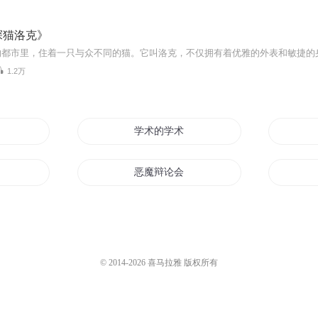
探猫洛克》
1.2万
刘辩
学术的学术
恶魔辩论会
九幽辩护人
枪炮诡辩
© 2014-
2026
喜马拉雅 版权所有
梦想系统下的魔术师