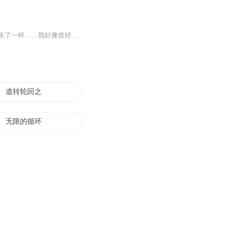
不知道什么时候起，我的生活中好像少了什么，就像是有什么很重要的人，从我的记忆里消失了一样……我好像曾经来过这些地方，可为什么？为什么？我什么都不知道？我就是你另一个你……大家！再见了…这人怎么这么眼熟啊，就像是我们曾经并肩作战过……
道转轮回之因果循环
无限的循环世界
末世之恶性循环
时间无限循环
超越循环