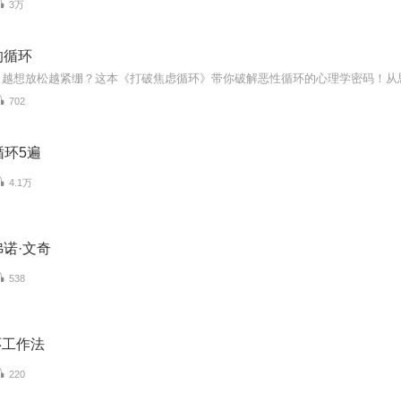
3万
的循环
702
循环5遍
4.1万
诺·文奇
538
环工作法
220