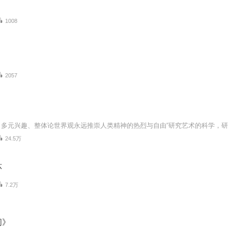
1008
2057
24.5万
环
7.2万
问》