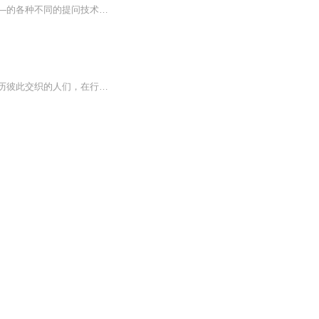
本书以具体的案例和会谈作为例证，将系统式心理治疗中的一项重要的技术——循环提问——的各种不同的提问技术勾画出来并进行分析讲解。通过对治疗会谈的再现，本书为读者清晰地呈现了会谈中的每一个独立的环节；借助附带的评论，本书还展现了治疗师针对不...
《循环提问》是一部专业的心理学著作。会谈技术是系统式治疗最重要的元素之一。生活经历彼此交织的人们，在行为模式上也往往相互制约。“循环提问”作为一项重要的会谈技术，它的目的，就是将人们在行为上的相互制约性清晰地展现出来。本书以具体的案例和...