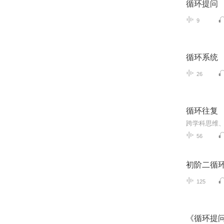
循环提问
9
循环系统
26
循环往复
56
初阶二循
125
《循环提