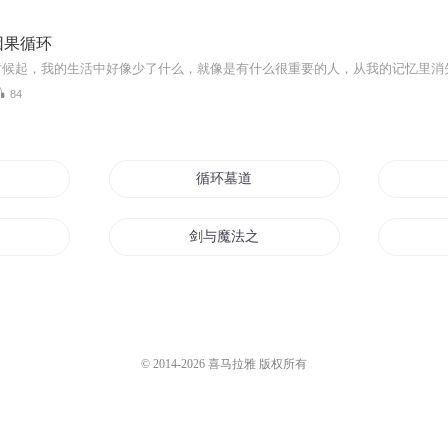
因果循环
84
环
循环墓道
剑与魔法之死循环
爱情这个死循环
房客循环
© 2014-
2026
喜马拉雅 版权所有
循环
无限循环的世界