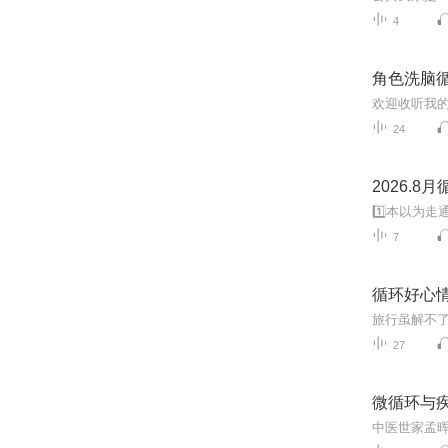
4
角色洗脑
24
2026.8
7
循环好心
27
微循环与
中医世家孟