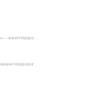
本书以具体的案例和会谈作为例证，将系统式心理治疗中的一项重要的访谈技术——循环提问——的各种不同的提问技术勾画出来并进行分析讲解。通过对治疗会谈的再现，本书为读者清晰地呈现了会谈中的每一个独立的环节:借助附带的评论，本书还展现了治疗师针对...
本书以具体的案例和会谈作为例证，将系统式心理治疗中一项重要的访谈技术———循环提问的各种不同的提问技术勾画出来并进行分析讲解。通过对治疗会谈的再现，清晰呈现了会谈中的每一个独立环节，展现了治疗师针对不同会谈环节所做的理论上的思考