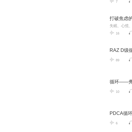
7
打破焦虑
16
RAZ D级
89
循环——弗
10
PDCA循
6