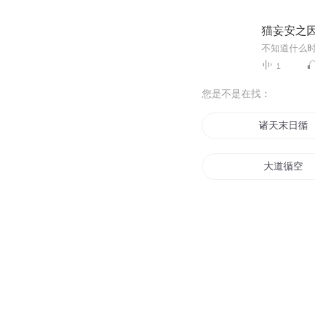
猫妄安之
1
您是不是在找：
诸天末日循
大道循空
循环之局
循环的列车
三国之死亡