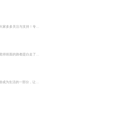
欢迎收听我的专辑，我是主播Junior闲乘月 该专辑于主播【柚卡yk】转播（纯搬运工）还请大家多多关注与支持！专辑会出现昔日角色重现经典的语录、精选语录句子等等 敬请期待 涉及漫画【间谍过家家】【地缚少年花子君】【鬼灭之刃】【星铁男】等许多角色 欢...
1️⃣本以为走通的一条路，结果发现不如人意的时候，好像自己觉得走通的地方，又堵上了。觉得前面的路都是白走了，会有一点这种感觉。但事实可能不是，我应该是取得了一定的成果和进步的，只是这个变化来得比较缓慢，并且和我想象的，有很大的一个偏差，忍...
旅行虽解不了生活的毒，但化得了生活的苦。找不到答案的时候就去看一看这个世界，让旅游成为生活的一部分，让心情成为生活的主角，循环你的好心情～