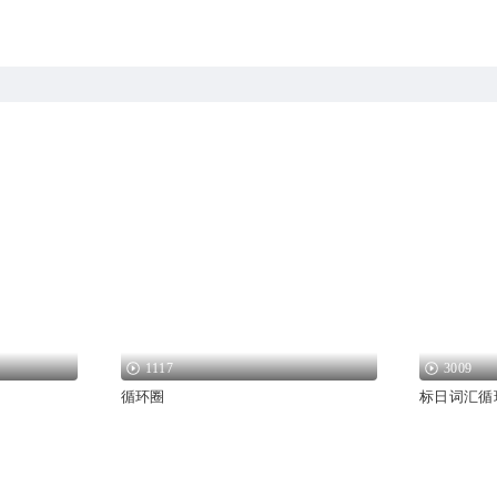
1117
3009
循环圈
标日词汇循