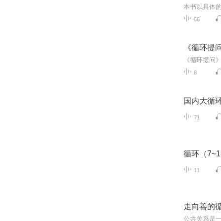
66
《循环提
8
国内大循
71
循环（7~1
11
走向善的
公共关系是