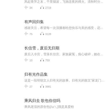
风起青萍之末，千里烟波，飞驰连夜的烽火。清秋时分浊酒一壶，挑灯看剑回望人海起落。飘飘西去路， 茫茫浩瀚音风絮空白头 ，何须芳草青夜雨八方战孤城，平明剑气看刀声，侠骨千年寻不见，碧血红叶醉秋风，倚楼听风雨，淡看江湖路。酒醉处，呢喃自问，故人...
34
2719
有声回归集
感谢关注，希望每一次演播都给您快乐与美的感受，还请及时订阅我的专辑哦，您的订阅和聆听都是我不断更新并投放新作品的源泉和动力[鲜花][鲜花][鲜花]
75
3128
长信雪，废后无归期
废后入冷宫，雪落长信宫。家族蒙冤，痴心破碎，她在深宫绝境中，步步为营，涅槃复仇。
10
759
归有光作品集
这是一段明朝文人归有光的故事。归有光的散文“家龙门而户昌黎”。他扩大了散文的题材，把日常生活中的琐事引进了严肃的“载道”之古文中来，情真意切，平易近人，给人以清新之感。作品中多叙述家庭琐事或亲旧的生死聚散的短文，写得朴素简洁、悱恻动人。
27
3981
乘风归去 歌包你信吗
乘风老湿的原创包(/ω＼)我是真爱粉