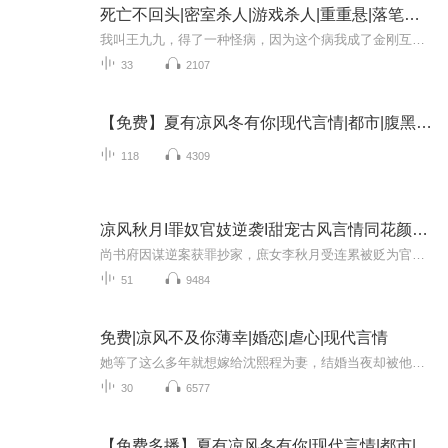
死亡不回头|密室杀人|游戏杀人|重重悬|落笔迟迟演播
我叫王九九，得了一种怪病，因为这个病我成了金刚互撸娃。 那天表哥说帮我找到了治病的方法，免费的那种，我想也没想就答应了下来。 之后在他的安排下我来到了镇云村，入住了“星皇”酒店。进入酒店后我才发现，在大厅的沙发上还坐着一群人，每个人似乎都...
33
2107
【免费】夏有凉风冬有你|现代言情|都市|腹黑|轻小说|AI专辑
118
4309
凉风秋月I罪奴官妓逆袭I甜宠古风言情同花颜策知否
尚书府因谋逆案获罪抄家，庶女李秋月受连累被贬为官妓，眼看往日姐妹一个个惨遭折辱，甚至被送往军营沦为军妓，而刚及笄之年的懵懂少女能否逃过此劫寻求到好归宿？
51
9484
免费|凉风不及你薄幸|婚恋|虐心|现代言情
她等了这么多年就想嫁给沈熙程为妻，结婚当夜却被他百般折磨羞辱……“暖柔被绑匪撕票就是因为你！她受过的痛苦，你必须全部经历一遍！”终于她怀孕了，却患上了癌症…拿着化验单，她推开病房的门看见的却是沈熙程对那个死而复生的女人温柔备至。后来，她...
30
6577
【免费多播】夏有凉风冬有你|现代言情|都市|腹黑|轻小说|AI多播