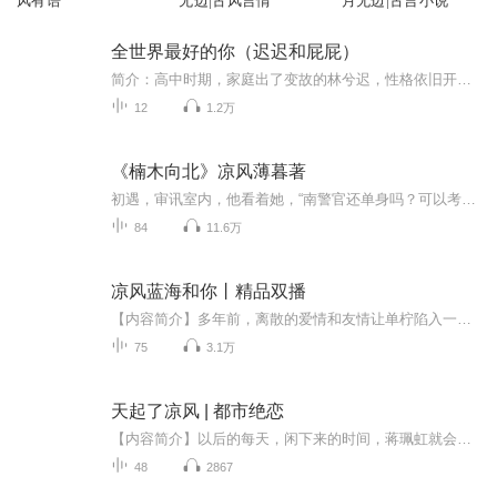
风有语
无边|古风言情
月无边|古言小说
全世界最好的你（迟迟和屁屁）
简介：高中时期，家庭出了变故的林兮迟，性格依旧开朗而神经大条，但却变得在很多事情上面没了安全感。跟她从小一起长大的青梅竹马许放，是个脾气差没说几句话就不耐烦的桀骜少年，暗恋她多年，可林兮迟却完全没有意识到。直到有一天，因为喝醉酒的缘故，林兮迟失了态，也渐渐地察觉到自己对许放的感情。两人开始了双向暗恋。关注我，每日更新噢
12
1.2万
《楠木向北》凉风薄暮著
初遇，审讯室内，他看着她，“南警官还单身吗？可以考虑我”。 再遇，疑犯坠楼身亡，她惊恐症发作，被他拥入怀中，“南慕，深呼吸”。 那一刻，她所有的慌乱和不安归于平静。四年前他是俊美冷漠的传奇神探，意气风发的专案组组长，而她还是个未毕业的警校...
84
11.6万
凉风蓝海和你丨精品双播
【内容简介】多年前，离散的爱情和友情让单柠陷入一场无以复加的悲伤。直到认识热情直爽的闺蜜钟由心，生活封闭的单柠才不再孤单。而段寻海的出现，更是让她重拾了希望。毕业后，单柠和段寻海在工作和生活上遇到了一个又一个的挫折，这时，单柠高中的旧友...
75
3.1万
天起了凉风 | 都市绝恋
【内容简介】以后的每天，闲下来的时间，蒋珮虹就会来到袁晓枫的房间，为他朗读圣经。“起初，上帝创造天地……”她的声音还是那么温柔而富有磁性。袁晓枫静静地听着。“我一直以为基督教是欧美人的信仰，跟我们没有关系。”听着那些经文，袁晓枫有时候会...
48
2867