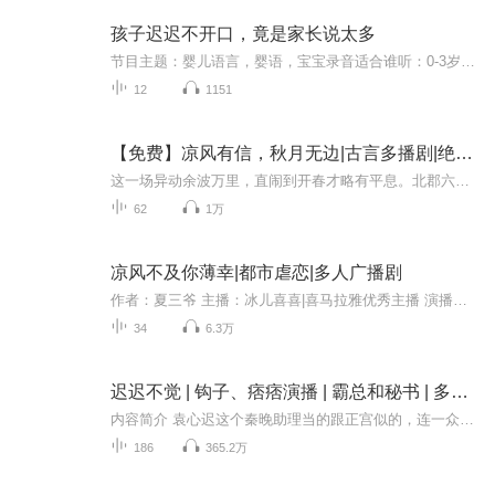
孩子迟迟不开口，竟是家长说太多
节目主题：婴儿语言，婴语，宝宝录音适合谁听：0-3岁主播介绍：雅芝姐主播寄语：分享给学说话的小朋友们，这种语言只有你们能听懂吧
12
1151
【免费】凉风有信，秋月无边|古言多播剧|绝色美人爱恨情愁
这一场异动余波万里，直闹到开春才略有平息。北郡六省灾情亦在户部侍郎陆凉风的调度下渐渐缓解，只待灾民回迁后早日春耕，便能青苗再起重获生机。然而因牵连谋逆案而倾覆的那些家族，却如石沉水底再难有出头之日。好在大齐什么都缺，唯独不缺可用之才，一...
62
1万
凉风不及你薄幸|都市虐恋|多人广播剧
作者：夏三爷 主播：冰儿喜喜|喜马拉雅优秀主播 演播团队：北斗剧社 出品：喜马拉雅 内容简介： 她等了这么多年就想嫁给沈熙程为妻，结婚当夜却被他百般折磨羞辱……“暖柔被绑匪撕票就是因为你！她受过的痛苦，你必须全部经历一遍！”终于她怀孕了，却患...
34
6.3万
迟迟不觉 | 钩子、痞痞演播 | 霸总和秘书 | 多人有声剧
内容简介 袁心迟这个秦晚助理当的跟正宫似的，连一众大佬都对他笑眯眯、客客气气的，不过他跟秦晚真的就是普普通通的上下级关系，也没掌握什么秘密，拉拢他是没用的，还是去找真正的正宫吧。不过后来他开始怀疑他是否漏掌握了什么重要的消息……作者/主播...
186
365.2万