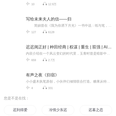
10
12.9万
写给未来夫人的信——归
简媜曾在《我为你洒下月光》一书中说：纸与笔，那是纯情、静定的功法。到了这年纪，还有谁，值得我们坐下来，脑中浮出影像，浮现那只让你见着的愁眉或是笑靥，安安静静地写一封长信给他？写信，除了家书，越美的信越要趁年轻。 特别喜欢简媜老师的这句话，也特备喜欢书信的温度。可是一个有文字温度的时代，早已在手机、电脑面前翻篇了！我们的生活节奏越来越快，人与人的交流，越来越流于表面。回想初高中时代，用一个晚上，静静的梳理近况，一笔一划分享给朋友，又期待对方回...
127
6128
迟迟闺正好 | 种田经商 | 权谋 | 重生 | 双强 | AI多播
内容介绍在一个风云变幻的时代里，玉青时曾是暗影中翻云覆雨的恶徒，为达目的不择手段。大婚当天，罪行败露，她选择自焚以谢天下，却无辜牵连庆阳公主共赴黄泉。奇迹般重生后，一切回到了最初，她誓要洗心革面，远离罪孽，只为安然度日。然宿命弄人，家族...
659
2.7万
有声之夜《归宿》
小小盛木执笔原创，小伙伴们倾情联合打造。糖果从特殊学校接回弟弟后，经过书报亭，打算买份报纸看看能不能再找一份夜间兼职的工作，却在一本杂志封面上看到了一张熟悉的脸——那个抛妻弃子，离开她们己有10年之久的父亲。故事中的人物、剧情纯属虚构，如...
4
331
您是不是在找：
迟到得爱
冷情少东迟迟爱
迟暮之恋