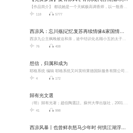
【作品简介】 都说她是一个天赋极高调香师，以一瓶香水就拥有了一众裙臣。听说连权贵圈传奇人物江润生也无法抵抗她的魅力。又传闻，夏之音恶名昭著，殴打婆婆，抛夫弃女，落了个双目失明的下场。【作者简介】南巷酒酒AI专辑，全集免费，欢迎收听，订阅可以...
118
5777
西凉风：忘川殇|记忆复苏再续情缘&家国情爱以身赴死
西凉九公主枫晚被迫和亲，途中结识化名顾小五的太子李承鄞，互生情愫，殊不知相爱本是灭西凉丹蚩的圈套。目睹部族被屠，枫晚心碎坠忘川。三年后，枫晚嫁入东宫再续情缘，宫廷纷争中二人过往记忆逐步复苏，爱恨纠缠。边境开战，家国与情爱两难抉择，枫晚以...
76
408
想信，归属和成为
耶格系统 编辑 耶格系统又叫英特莱德国际服务有限公司。是美国人德士特·耶格创建的。它是一家著名的全球性咨询及教育培训机构，专门研究在信息化时代，人们应如何正确的思考和如何创业，为希望创业的家庭和个人提供2-5年的事业规划及咨询服务。这是一个百万富翁的联合企业，是一座没有围墙的成人培训大学。这家公司在全球范围内提供各种各样的培训与咨询服务，提供世界上最新的书籍、磁带、光盘和培训服务。这里凝聚了世界上成功者们的智慧和宝贵的经验。它的培训内容在世界营销领域处于领先地位。 公司名称英特莱德国际服务有限公司总部地点美国经营范围咨询及教育培训公司性质私营
4
172
歸有光文選
（明）歸有光著；趙伯陶選註。蘇州大學出版社，2001.9（明清八大家文選叢書/錢仲聯主編）
41
998
西凉风暴丨也曾鲜衣怒马少年时 何惧江湖浮沉催白发