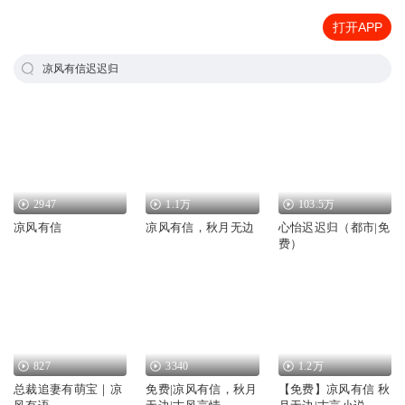
打开APP
凉风有信迟迟归
2947
1.1万
103.5万
凉风有信
凉风有信，秋月无边
心怡迟迟归（都市|免
费）
827
3340
1.2万
总裁追妻有萌宝｜凉
免费|凉风有信，秋月
【免费】凉风有信 秋