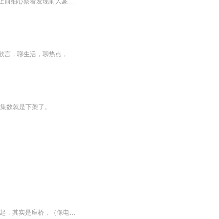
我资质平平，但是我奇遇多啊！【你在水潭游玩的时候，无意间注意到一闪而过的文字，你上前细心察看发现前人篆刻的武道秘籍。】
大家好，我是有声长平公主。欢迎来到我的播客新天地，平平闲话。在这里，我们可以畅所欲言，聊生活，聊热点，聊彼此^_^
的集数就是下架了。
《让我怎能不爱你》2017年1月5日，离婚后。我在思考为什么我姻缘不顺。我觉得两人在一起，其实是座桥，（像电视剧西湖断桥）像父母，永远知道桥的一头是对方。独身终老，挺好，我心里牵挂着自己，没有变化。可是现在不同，（天链二号03星*孟菲和卫星互联网...