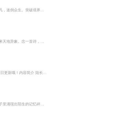
《平平无奇大师兄》下部点击进入陆长生很难受。穿越仙侠世界，拥有一张主角脸。气质超凡，迷倒众生。突破境界，就能引来天地异象。念一首诗，便惊动天下文人。随便扯两句道德经、庄子、黄庭经，更是引来天花乱坠，万丈霞光，神兽献瑞。出去随便历练一下，...
陆长生很难受。穿越仙侠世界，拥有一张主角脸。气质超凡，迷倒众生。突破境界，就能引来天地异象。念一首诗，便惊动天下文人。随便扯两句道德经、庄子、黄庭经，更是引来天花乱坠，万丈霞光，神兽献瑞。出去随便历练一下，坐骑不请自来，法宝十步一个。然...
>>更多好听不套路的燃情有声剧，尽在燃番啦剧场↓每天下午15点更新3集，订阅可以看到每日更新哦！内容简介 陆长生很难受。穿越仙侠世界，拥有一张主角脸。气质超凡，迷倒众生。突破境界，就能引来天地异象。念一首诗，便惊动天下文人。随便扯两句道德经、...
南筱做了一个奇怪的梦，梦醒后世界彻底崩坏了。原本平平无奇的现实，变得无比玄幻。脑子里涌现出陌生的记忆碎片，青梅竹马也变得让人捉摸不透。 更离谱的是，家里人竟然找了风水先生。风水先生断定，南筱被脏东西缠上了。桃木剑、黑狗血、五帝钱齐上阵，却...