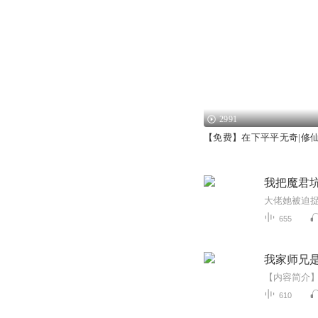
2991
【免费】在下平平无奇|修仙|
我把魔君坑
655
我家师兄是
610