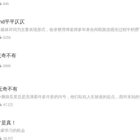
846
nd平平仄仄
5259
无奇不有
5995
无奇不有
47.2万
才是真！
大家学习的机会
18.9万