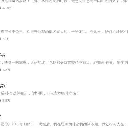
46.9万
484
不有
家，唔會一味靠嚇，天南地北，乜野都講既古靈精怪節目。純搬運 侵刪。缺少
6.5万
系列
理系列-粤语纯搬运，侵即删，不代表本账号立场！
6.5万
安