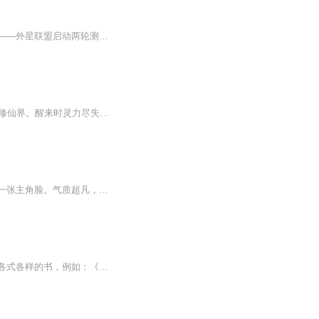
末日降临，天空裂开一道缝隙，外星战舰盘旋而下。人类在连绵暴雨后迎来前所未有的考验——外星联盟启动两轮测试，筛选幸存者加入对抗污染的战斗。叶桑从神秘女子口中得知真相，踏上未知征程。草原、雨林、雪地、沙漠……每一场测试都是生死博弈。他必须在...
21世纪五好青年沈甜甜牺牲后穿至仙界，修炼到大罗金仙后在道争中陨落，借混沌宝果重投修仙界。醒来时灵力尽失，身处九绝剑宗禁地。小葫芦助她引出周天淬剑大阵，她手持醉剑气现身，被众人误认成隐世大能，开启了在修仙界的新旅程。
作者：黑夜弥天演播：动听文化（文博、有声的居居）陆长生很难受。穿越仙侠世界，拥有一张主角脸。气质超凡，迷倒众生。突破境界，就能引来天地异象。念一首诗，便惊动天下文人。随便扯两句道德经、庄子、黄庭经，更是引来天花乱坠，万丈霞光，神兽献瑞。...
荒凉之地，有这样一家书店。据说，全世界的人都知道书店老板是一个绝世高人！书店里面各式各样的书，例如：《养猪一百法》、《春季植树大全》......这些书被人族不朽的存在视为天外神物！有人租借书籍，居然将一条鱼培养成了上古神兽：青龙！有人租借书籍...