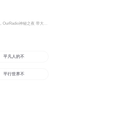
节目主题：以不同角度，剖析及拆解古今中外的各个神秘谜团，由超自然现象以至神话传说，OurRadio神秘之夜 带大家进入神秘学的辽阔国度。
平凡人的不平凡仙路
平行世界不平行的爱
我的重生不平凡
平凡不平凡的世界
平平无奇大传奇