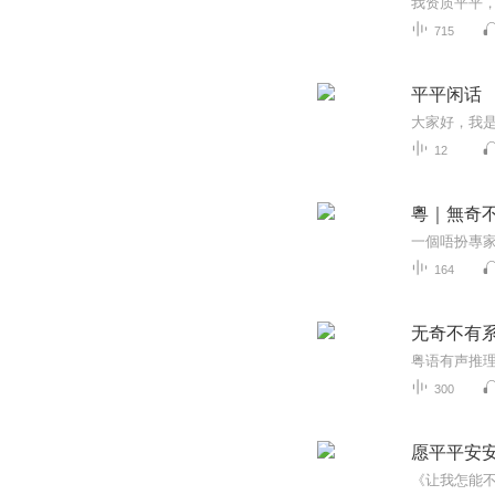
715
平平闲话
12
粵｜無奇
一個唔扮專
164
无奇不有
粤语有声推
300
愿平平安