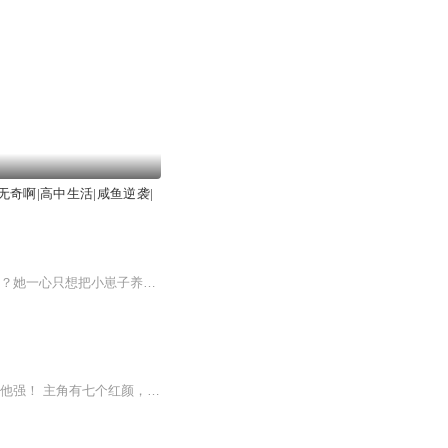
无奇啊|高中生活|咸鱼逆袭|
大佬她被迫捉鬼！双向奔赴，前世今生！ 容深失忆了，还变成了鬼，身边还养着一个小傻子？她一心只想把小崽子养的白白胖胖，可养着养着却发现傻子不傻了！ 为了找回记忆，容深带着小傻子出门游历，寻找散落各地的记忆石。凶兽出世，阴鬼肆虐，一个个离奇...
【内容简介】主角是天命之子？那我是反派之王！ 主角掌握无敌金手指？可我的系统永远比他强！ 主角有七个红颜，八个知己？ 真棒棒，统统抢过来给我暖床！ 主角肯定会逆袭成功？ 哈？我看你是在自取灭亡！【作者/主播】作者：一剑东来主播：逗瓣【购买须知...