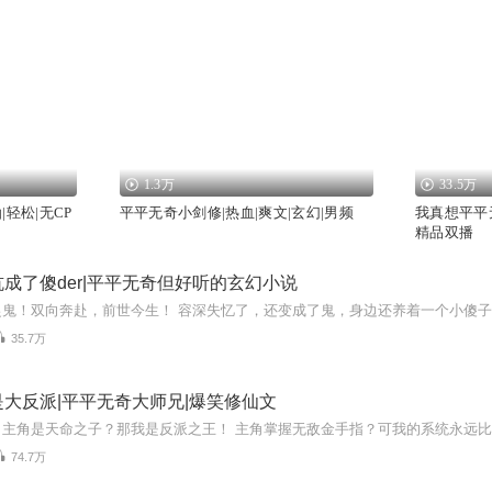
1.3万
33.5万
轻松|无CP
平平无奇小剑修|热血|爽文|玄幻|男频
我真想平平
精品双播
成了傻der|平平无奇但好听的玄幻小说
35.7万
大反派|平平无奇大师兄|爆笑修仙文
74.7万