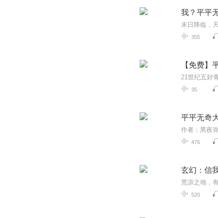
我？平平
355
【免费】平
35
平平无奇大
476
玄幻：信
520