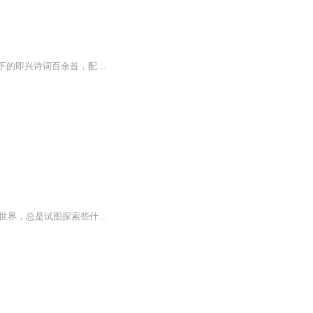
本书以古韵律裁体诗词为主要表现形式，收录整理傅老师多年来在闲暇旅游观光过程中积攒下的即兴诗词百余首，配以相应景点的风光摄影图片和个人管中窥豹的简要介绍与肤浅感悟，力图以诗情画意的形式展现所到之处平凡人眼中大千世界的绚丽多彩和领略中华几千...
孩子的小脑袋瓜里总是充满着许多许多的问号，他们站在人生旅途的起点，面对未知的世界，总是试图探索些什么。这是什么？那是什么？眼前的这些又是为什么呢？面对孩子林林总总的问题，作为家长的你，是不是也感到头疼，有一些问题，我们并不清楚...