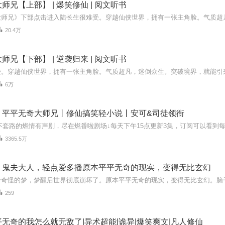
师兄【上部】 | 爆笑修仙 | 阅文听书
20.4万
师兄【下部】 | 逆袭归来 | 阅文听书
6万
】平平无奇大师兄丨修仙搞笑轻小说丨安可&司徒领衔
3365.5万
：鬼夫大人，轻点爱多播原本平平无奇的现实，变得无比玄幻
259
无奇的我怎么就无敌了|异术超能|诡异|爆笑爽文|凡人修仙