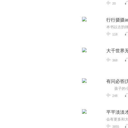
20
行行摄摄a
118
大千世界
368
有问必答|
248
平平淡淡
会有更多和
3855