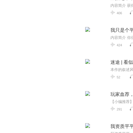
406
我只是个平
424
迷途 | 
52
玩家血荐
291
我资质平