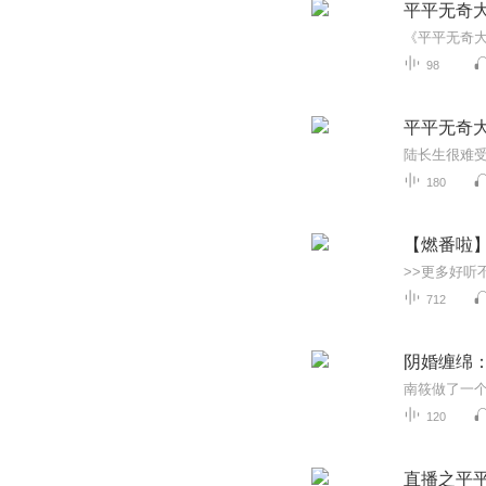
平平无奇大
98
平平无奇大
180
【燃番啦
712
阴婚缠绵
120
直播之平平