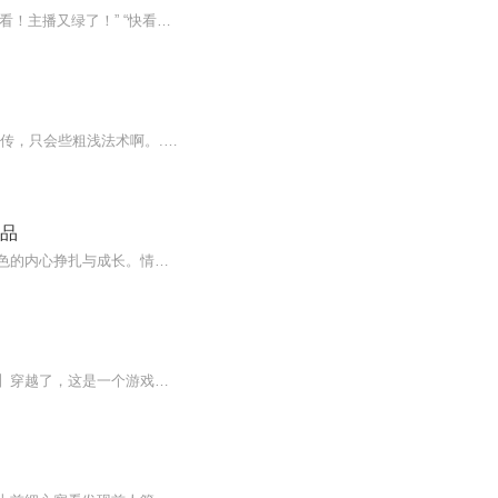
内容简介 获得远古大神传承的秦怀，开启直播捉妖除煞的征程，引来水友强势围观！ “哇!快看！主播又绿了！” “快看！主播的狗喷火了！” “哈哈，恭喜主播喜提七星魂珠一枚！” “好可爱的狗狗，好想抱抱他的主人。” “小弟弟，约吗？姐姐也想被你绿啊...
内容简介 你们别过来啊！我真不是什么道门嫡传、天师转世，更不是什么三清门人、四御嫡传，只会些粗浅法术啊。......什么？茅山法、天师术？道门八大神咒？地煞七十二术？我是野茅山嘛，众所周知，野茅山里什么人才都有，什么茅山弃徒、龙虎门生、江湖术...
精品
本作的叙述风格独特，通过细腻的心理描写和丰富的情感层次，让读者在字里行间感受到角色的内心挣扎与成长。情节的发展没有明确的终点，而是通过角色间的互动与反思，逐渐揭示出他们的内心世界和对生活的理解。在这个故事中，作者运用了象征与隐喻，揭示了...
【小编推荐】拜托，我只想制作平平无奇的游戏啊！作品简介：【飞卢小说网独家签约作品】穿越了，这是一个游戏火爆的世界，开局觉醒平平无奇游戏系统，游戏越是平平无奇，系统奖励越高。于是，嬴子夜设计第一款游戏——【言出法随】【修仙游戏，招式示玩家...