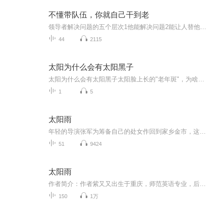
不懂带队伍，你就自己干到老
领导者解决问题的五个层次1他能解决问题2能让人替他解决问题3能让人心甘情愿的替他解决问题4能让人心甘情愿的、圆满的替他解决问题5能让人心甘情愿的、替他圆满的解决所以问题
44
2115
太阳为什么会有太阳黑子
太阳为什么会有太阳黑子太阳脸上长的"老年斑"，为啥黑黢黢还到处跑？ （医学声明：本人只是个爱啃《黄帝内经》的健康管理师，本文说的太阳黑子就像大妈们聊养生一样纯属兴趣分享，真要研究太阳得找天文台戴酒瓶底眼镜的教授） 一、磁场乱象现黑子—...
1
5
太阳雨
年轻的导演张军为筹备自己的处女作回到家乡金市，这里正遭受着民间借贷危机过后的余震，人性光怪陆离，万象破碎。为了拍电影。张军卷入了一桩离奇的连环失踪案，在走访案件时，他遇到一个盲人，竟然和自己青春期时的至交李陆星一模一样。对方却坚称自己认...
51
9424
太阳雨
作者简介：作者紫又又出生于重庆，师范英语专业，后进修MBA。从内地国企员工到沿海外企高管到最后自主创业成功。经历过风雨，见过彩虹，最终纯粹出于个人爱好与激情突然转身从事写作，只为每天享受与自己心灵的对话。2000年初曾在各文学杂志发表"走出红墙...
150
1万