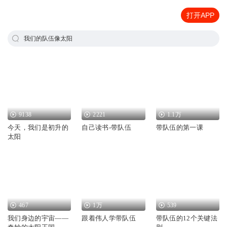
打开APP
我们的队伍像太阳
9138
2221
1.1万
今天，我们是初升的
自己读书-带队伍
带队伍的第一课
太阳
467
1万
539
我们身边的宇宙——
跟着伟人学带队伍
带队伍的12个关键法