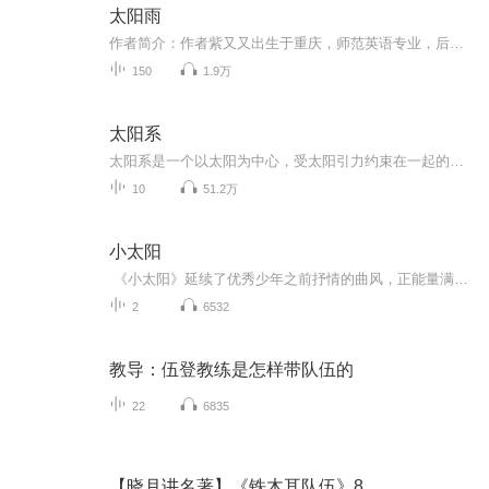
太阳雨
作者简介：作者紫又又出生于重庆，师范英语专业，后进修MBA。从内地国企员工到沿海外企高管到最后自主创业成功。经历过风雨，见过彩虹，最终纯粹出于个人爱好与激情突然转身从事写作，只为每天享受与自己心灵的对话。2000年初曾在各文学杂志发表"走出红墙...
150
1.9万
太阳系
太阳系是一个以太阳为中心，受太阳引力约束在一起的天体系统，包括太阳、行星及其卫星、矮行星、小行星、彗星和行星际物质。 太阳系位于距银河系中心大约2.4~2.7万光年的位置（银河系的恒星数量约在1000亿到4000亿之间，太阳只是其中之一 ）。太阳以220千...
10
51.2万
小太阳
《小太阳》延续了优秀少年之前抒情的曲风，正能量满满的他们将温暖传递给每一个听众。“我是你专属的小太阳，给你灿烂的阳光，哪怕风雨再大再狂，有我在身旁”，歌曲为陪伴成长的粉丝们、朋友们、家长们而唱，希望做他们的“小太阳”，带给他们温暖和希望，感谢他们一直以来的陪伴。
2
6532
教导：伍登教练是怎样带队伍的
22
6835
【晓月讲名著】《铁木耳队伍》8