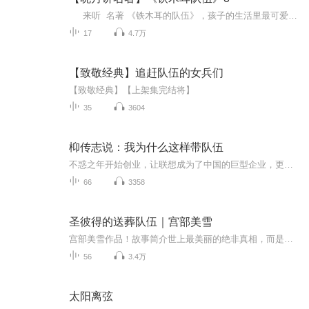
来听 名著 《铁木耳的队伍》，孩子的生活里最可爱的就是那些小小的心思，有时候误解他人，有时候被他人忽视，有时候遭遇离别，有时候经历贫穷，其实一切都不那么糟，时间会带来成长。 遇见好书，是读者的幸运；遇见集艺术硕士、主任播音员、...
17
4.7万
【致敬经典】追赶队伍的女兵们
【致敬经典】【上架集完结将】
35
3604
枊传志说：我为什么这样带队伍
不惑之年开始创业，让联想成为了中国的巨型企业，更成为了世界最大的个人电脑销售商。柳传志从创业之初到现在，他所经历的每一件事都值得我们思考、学习、借鉴。
66
3358
圣彼得的送葬队伍｜宫部美雪
宫部美雪作品！故事简介世上最美丽的绝非真相，而是没有终点的谎言。 只不过，那往往是生命无法承受的重量。 我，杉村三郎——今多财团会长女婿，兼社内报编辑。一天采访结束，回程倒霉遇上歹徒劫持公车，一名老人以手枪控制所有乘客。奇怪的是，老...
56
3.4万
太阳离弦