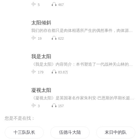
5
467
太阳倾斜
我们的存在都只是肉体相遇所产生的偶然事件，肉体源于微小事物的相遇，微小事物源于偶然的一次太阳斜照……小偷被老人收留，他的兄弟却遭遇殴打；饱受战火蹂躏的中东，牧师教年轻人玩曲棍球；肇事司机与被害人的母亲产生了微妙的关系；一群关系出现裂痕的...
19
622
我是太阳
《我是太阳》内容简介：本书塑造了一代战神关山林的传奇人生，讲述他与妻子乌云在那种特殊年代中孕育出的极具革命色彩的爱情故事。在巨大的历史叙述激情中，还原人与历史之间的悲剧性冲突。磅礴厚重的笔触下，关山林、乌云以及家人在那种特殊时代背景下跌宕起伏的生活经历让人唏嘘感叹！本书作者邓一光，1956年生于重庆市，蒙古族。祖籍湖北麻城。当过知青、工人、新闻记者、自由写作者、文学刊物编辑，现为深圳市专业作家。二十世纪八十年代开始文学创作，代表作有《我是太阳》《想起草原》《...
179
83.8万
凝视太阳
《凝视太阳》是英国著名作家朱利安·巴恩斯的早期长篇小说。讲述了一个出生于二十世纪初的英国女孩儿婕恩一生的成长历程，她小时候对世界的期待，长大后在婚姻中遇到的挫折，独立把儿子养大忙碌，并且在进入暮年之后，婕恩突发奇想地一个人环游了错落于全...
3
157
您是不是在找：
十三队队长
伍德斗大陆
末日中的队伍