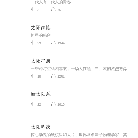
一代人有一代人的青春
3
75
太阳家族
恒星的秘密
29
1944
太阳星辰
一桩跨时空缉凶罪案，一场人性黑、白、灰的激烈博弈。讲述1990年一场楼宇大火引发系列凶杀案件，香港警察杨光耀（陈伟霆 饰）通过二十五年错位时空追寻凶手，守护亲情，勘破案件真相，捍卫正义。
18
1261
新太阳系
22
1613
太阳坠落
惊心动魄的硬核科幻大片，世界著名量子物理学家、英国科学协会主席、“法拉第奖”“达尔文奖”“斯蒂芬·霍金科学传播奖”得主哈利利最新科幻小说！人性与科技纠缠的幻想还是即将发生的未来？