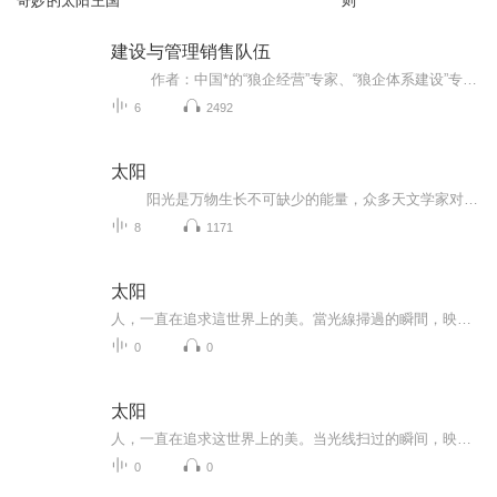
奇妙的太阳王国
则
建设与管理销售队伍
作者：中国*的“狼企经营”专家、“狼企体系建设”专家，华人股权投融资实战第*人，10家公司的合伙人与投资人。中国出版并销售著作*多的企管专家，有近50部著作；其中《夺单:狼性销售人员必修课》和《带好狼性团队》受到数十万家企业营销实战团队的推崇，发明了《狼企营销体系》系统工具落地包，专门帮助企业打造狼型组织，构建狼企营销体系，解决中小企业营销难题的有效工具。臧老师02年起，2年时间公司开遍珠三角，销售队伍从三人发展到三千人，业绩全...
6
2492
太阳
阳光是万物生长不可缺少的能量，众多天文学家对太阳的探索历程。
8
1171
太阳
人，一直在追求這世界上的美。當光線掃過的瞬間，映照出人間的喜怒哀樂、萬紫千紅，就是那道光，讓我們看到了眼前的高低美醜、觸摸軟硬粗細、嚐到酸甜苦辣、走過白山綠水持續在生命中流轉的光明與黑暗，在台灣流行樂壇黯淡的時刻，又再灑進一道曙光。太陽-...
0
0
太阳
人，一直在追求这世界上的美。当光线扫过的瞬间，映照出人间的喜怒哀乐、万紫千红，就是那道光，让我们看到了眼前的高低美丑、触摸软硬粗细、尝到酸甜苦辣、走过白山绿水持续在生命中流转的光明与黑暗，在台湾流行乐坛黯淡的时刻，又再洒进一道曙光。太阳-...
0
0