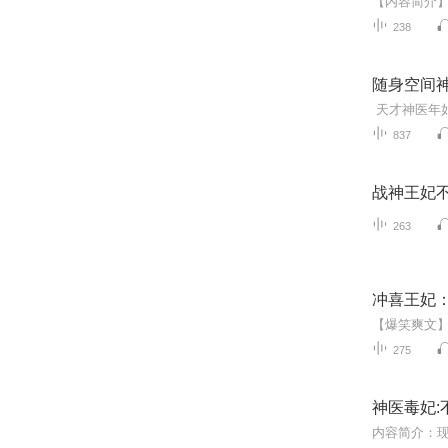
238
随身空间神
837
战神王妃不
263
冲喜王妃：
275
神医毒妃: