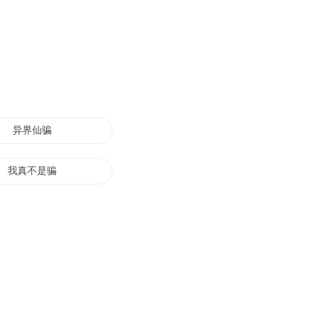
异界仙骗
我真不是骗子
我才不是骗人的系统
骗子当道
少年传说之骗师