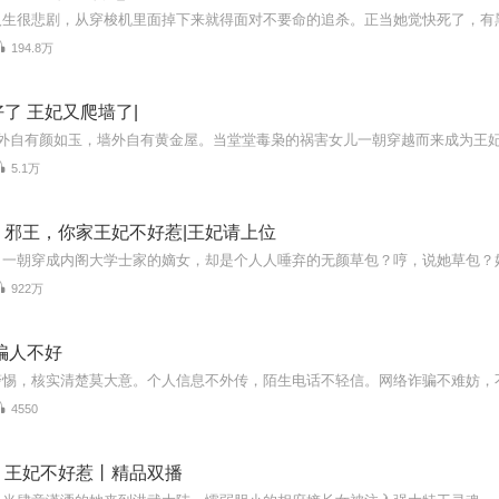
194.8万
了 王妃又爬墙了|
5.1万
：邪王，你家王妃不好惹|王妃请上位
922万
骗人不好
4550
：王妃不好惹丨精品双播