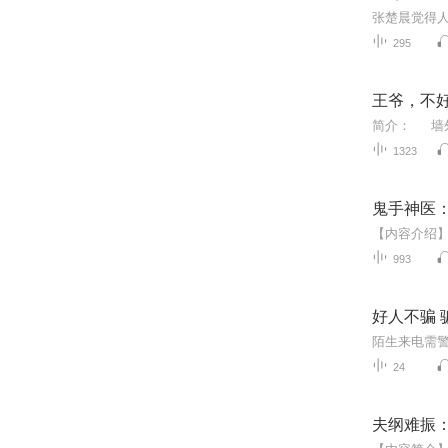
295
王爷，不好
1323
鬼手神医
993
好人不骗 
24
夫纲难振