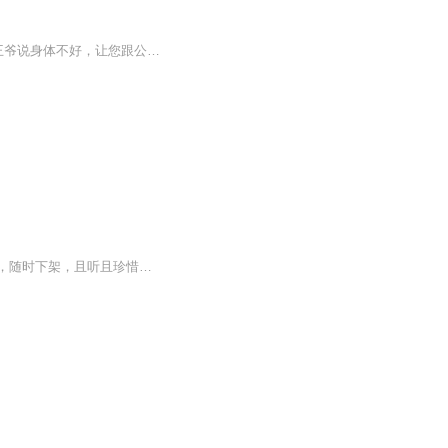
“王妃，正门拦住了，花轿得从侧门进。"苗奇奇:“去拿斧子!我给你们表演一个拆门!"“王妃，王爷说身体不好，让您跟公鸡拜堂。”苗奇奇:“去拿菜刀，我给你们展示一下我炖汤的手艺!”“王妃，王爷想要和你生孩子。"苗奇奇:“去拿狼牙棒，我让你们看看怎么打...
弃妃喜欢上的小侍卫，真实身份竟是皇帝！当红情景剧！！！欢迎订阅，求分享，如有侵权，随时下架，且听且珍惜！想看视频的可以私信我，哈哈哈，我都看过了！！