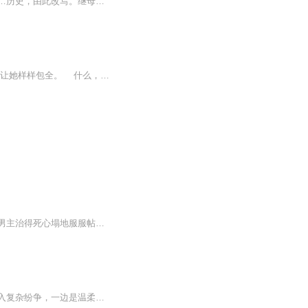
【内容简介】当肆意潇洒的她来到洪武大陆，懦弱胆小的相府嫡长女被注入强大特工灵魂……历史，由此改写。继母庶妹算什么，分分钟解决你们，本小姐是要做大事的人！那个什么闷油瓶，看在你痴心一片的份儿上，本小姐勉强接受你了。哎不对，本小姐可不是来甜...
天才神医年如意，穿越到了一个受气包身上，寄人篱下，表舅母不慈，洗衣洗菜打水砍柴，让她样样包全。 什么，表姐吃饭，让她站着夹菜？ 丫的，夹给你吃，你敢吞吗？ 什么，不过喂了表姐一条大青虫，就要罚她跪三天三夜？ 哼...
【爆笑爽文】男主腹黑宠溺，情话连篇；女主逗比洒脱，虽是穿越来的当朝一株奇葩，却把男主治得死心塌地服服帖帖。欢喜冤家的嬉笑打闹日常，当腹黑相公遇上傲娇娘子，一起所向披靡虐渣渣。【内容简介】大宁朝靖国公府的冲喜媳妇洞房上吊，单纯善良的现代女...
内容简介：现代女主因一枚神秘玉佩意外穿越古代，附身陌生躯体。她失去原主记忆，却卷入复杂纷争，一边是温柔守护、藏有秘密的神秘男子，一边是身份显赫、热烈示爱的权贵之人，两段深情让她陷入纠葛。 随着相处，她逐渐发现原主过往暗藏阴谋，玉佩不仅是...