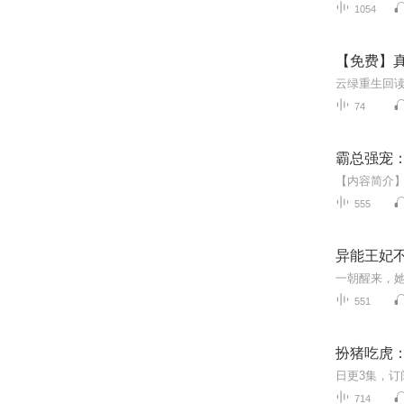
1054
【免费】真
74
霸总强宠：
555
异能王妃
551
扮猪吃虎
714