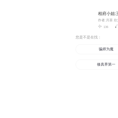
相府小姐:
作者:月茶 
136
您是不是在找：
骗师为魔
修真界第一
我真是大骗
骗人的吧
西游里都是