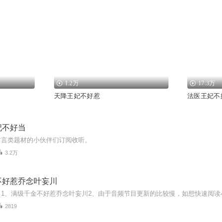
1.2万
17.3万
天降王妃不好惹
法医王妃不
妃不好当
古言类题材的小伙伴们订阅收听。
3.2万
不好惹乔念叶妄川
2819