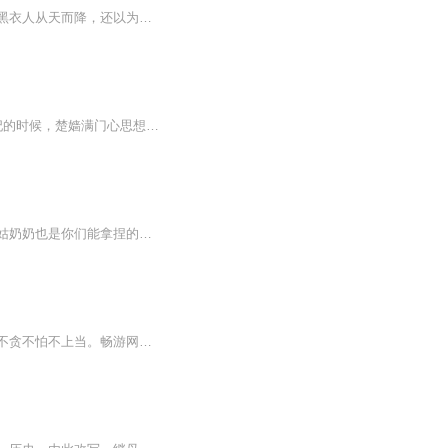
张楚晨觉得人生很悲剧，从穿梭机里面掉下来就得面对不要命的追杀。正当她觉快死了，有黑衣人从天而降，还以为作为主角终于开大了，却不料黑衣人表示狗命可以救，但有条件：一命换一命，要替他杀个人。张楚晨很狗腿地点头，保命要紧，反正自己老本行就是特...
简介： 墙外自有颜如玉，墙外自有黄金屋。当堂堂毒枭的祸害女儿一朝穿越而来成为王妃的时候，楚嫱满门心思想的是，爬墙！！！墙外自有颜如玉，墙外自有黄金屋。当楚嫱第一次坐在墙头的时候，六王府的暗卫道： “王爷，王妃娘娘爬墙了。” ...
【内容介绍】一朝穿成内阁大学士家的嫡女，却是个人人唾弃的无颜草包？哼，说她草包？姑奶奶也是你们能拿捏的？一手空间神器，一手至尊医术，救世济人，惩恶扬善！只是，被赐婚的王爷...说好的半身不遂呢？说好的不能有夫妻之实呢？那这健步如飞，半夜爬她...
陌生来电需警惕，核实清楚莫大意。个人信息不外传，陌生电话不轻信。网络诈骗不难妨，不贪不怕不上当。畅游网络要小心，诈骗手段在翻新。好友网络来借钱，你要多方来核实。天上馅饼含陷阱，通讯诈骗要留心。陌生电话先征求，寄钱汇款需谨慎。防范诈骗擦亮...