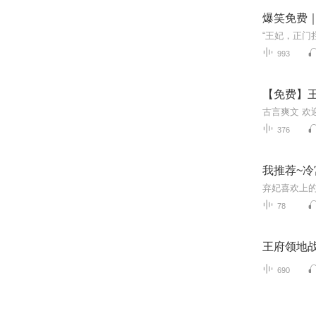
爆笑免费
993
【免费】王
古言爽文 欢
376
我推荐~
78
王府领地
690