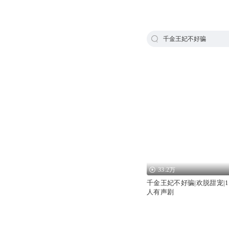
千金王妃不好骗
33.2万
千金王妃不好骗|欢脱甜宠|1
人有声剧