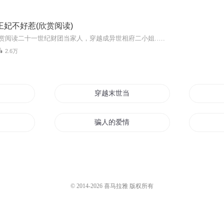
王妃不好惹(欣赏阅读)
欣赏阅读二十一世纪财团当家人，穿越成异世相府二小姐.….
2.6万
穿越末世当骗子
骗子
骗人的爱情
子
骗财不骗色
骗子皇后
© 2014-
2026
喜马拉雅 版权所有
骗人的
骗子新生