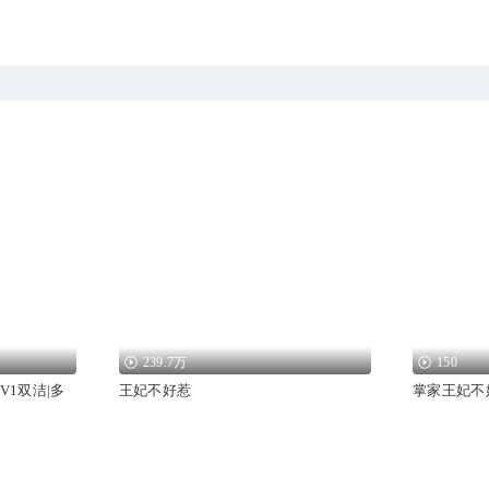
239.7万
150
V1双洁|多
王妃不好惹
掌家王妃不