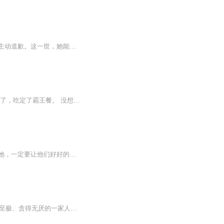
云绿重生回读书时代，曾被孤立的她决心改变。面对继姐程筱的伪善和江郁等人的刁难，她主动道歉。这一世，她能否改写命运，夺回云家千金的风采，摆脱上辈子的遗憾？
【内容简介】一夜酒醉，她霸王硬上弓上了一个牛郎。 第二天，翻脸就不认人，说人技术了了，吃定了霸王餐。 没想到最后她被这个男人一纸契约拴在身边，报复似的一次次吃干抹净，证明技术哪家最强！【作者简介】夏芸蔓：网络作家【主播简介】零少侠：喜马拉...
一朝醒来，她堂堂天才王牌特工居然穿越成异世的极品废材，被众人常年欺辱，现在她成了她，一定要让他们好好的付出代价……
日更3集，订阅后可以看到每日更新哦~【内容简介】害她父母，夺她家产，推她坠海，恶心至极、贪得无厌的一家人，最后却还想要博得一个良善的名声？痴心妄想！属于她的，她终会一步步亲手拿回来！"【作者/主播】作者：西江月，网络小说作家，代表作《半寸时...