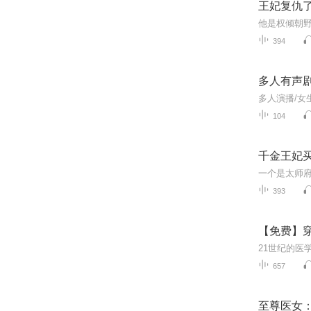
王妃复仇
394
多人有声
104
千金王妃买
393
【免费】
21世纪的医
657
至尊医女