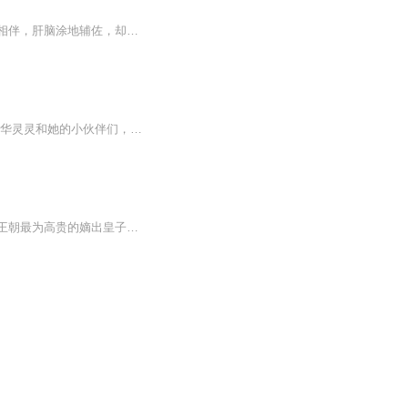
他是权倾朝野的九卿王，孤傲冷绝；她是聪慧绝色的白家长女，一往情深。前世她倾尽智谋相伴，肝脑涂地辅佐，却落得孩子惨死、惨遭背叛，被迫远走天涯。一句 “至始至终无爱”，彻底击碎她所有痴心。一朝重生，宿命再度纠缠，昔日深情化作恨意。爱恨难辨，因...
多人演播/女生古言武侠欢迎收听多人有声剧《霸道总裁请深爱》，作者：天下无双，演播：华灵灵和她的小伙伴们，皇帝赐婚于左相之女与其子安王爷。然而千金小姐却不愿陷入皇室的漩涡，落跑逃婚，偏偏遇到了另一个皇子……（狮子云提供版权）
一个是太师府中最为低贱的庶出小姐，众所认为的破鞋，还带着一个小拖油瓶，一个是凤凰王朝最为高贵的嫡出皇子，少女的理想郎君，年及弱冠却无妃无子两个身份天差地别的人，一个选择性失忆的年少时的谜团，一段不为世人看好的婚姻却—— 过得风生水起，有滋...