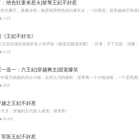
了：绝色狂妻来惹火|桀骜王妃不好惹
1.3万
剧《王妃不好当》
5.1万
一送一：六王妃|穿越爽文|甜宠爆笑
25万
穿越之王妃不好惹
学天才，穿越到古代救人虐渣，撩美男~
83.9万
：军医王妃不好惹