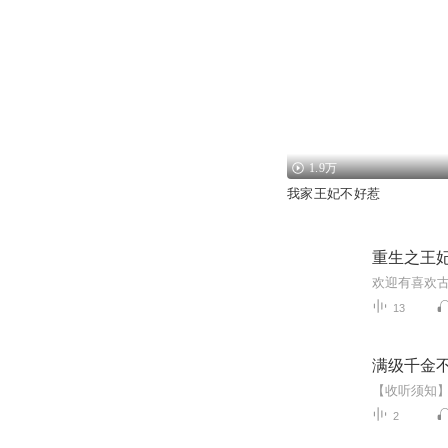
1.9万
我家王妃不好惹
重生之王
欢迎有喜欢
13
满级千金
2