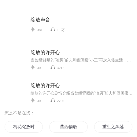
绽放声音
381
1.5万
绽放的许开心
当曾经背叛的“渣男”前夫和假闺蜜“小三”再次入侵生活，新时代二胎单亲妈妈钮祜禄·许开心斗志昂扬，奏响“反杀”战曲，守护儿女，夺回房子。在保卫战中，与单亲二胎爸爸梅程奕相识相知，结成“养娃搭子”。2+2>4，四个娃的新时代“双二胎”家庭组合，整...
30
3212
绽放的许开心
绽放的许开心剧情介绍当曾经背叛的“渣男”前夫和假闺蜜“小三”再次入侵生活，新时代二胎单亲妈妈钮祜禄·许开心斗志昂扬，奏响“反杀”战曲，守护儿女，夺回房子。 在保卫战中，与单亲二胎爸爸梅程奕相识相知，结成“养娃搭子”。2+2>4，四个娃的新时代...
30
2795
您是不是在找：
梅花绽放时
蕾西物语
重生之黑莲花的绽