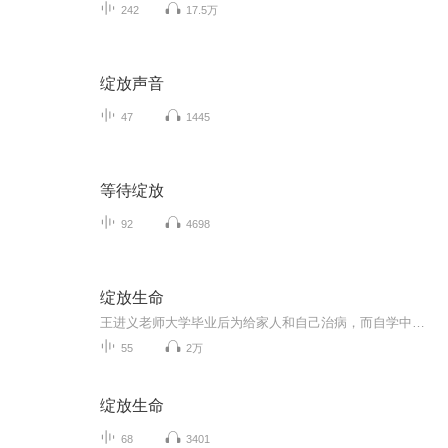
242
17.5万
绽放声音
47
1445
等待绽放
92
4698
绽放生命
王进义老师大学毕业后为给家人和自己治病，而自学中医至今。信奉以民本主义为核心的中华文化，人民至上，生命至上。人民对健康幸福生活的追求就是我为之奋斗的目标，还医于民是我的责任。推广灼灸保命之法，传播正确生活理念，还医于民，造福大众苍生，帮...
55
2万
绽放生命
68
3401