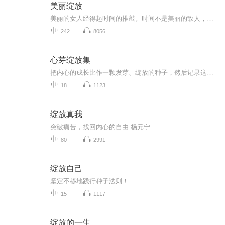
美丽绽放
美丽的女人经得起时间的推敲。时间不是美丽的敌人，而只是美丽的代理人。它让美丽在不同的时刻呈现出不同的状态，从单纯走向深邃
242
8056
心芽绽放集
把内心的成长比作一颗发芽、绽放的种子，然后记录这个充满生命力的过程。
18
1123
绽放真我
突破痛苦，找回内心的自由 杨元宁
80
2991
绽放自己
坚定不移地践行种子法则！
15
1117
绽放的一生