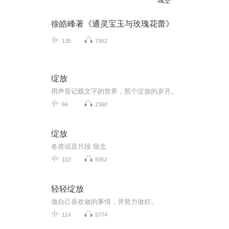
城堡
徐皓峰著《通灵宝玉与玫瑰花蕾》
135
7962
绽放
用声音记载文字的世界，那个绽放的岁月。
66
2360
绽放
各类试音片段 留念
102
9352
轻轻绽放
做自己喜欢做的事情，并努力做好。
114
5774