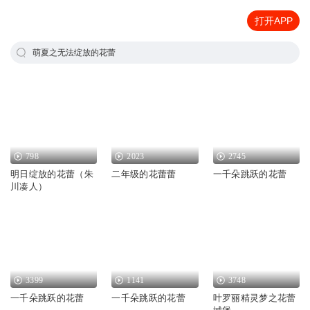
打开APP
萌夏之无法绽放的花蕾
798
2023
2745
明日绽放的花蕾（朱
二年级的花蕾蕾
一千朵跳跃的花蕾
川凑人）
3399
1141
3748
一千朵跳跃的花蕾
一千朵跳跃的花蕾
叶罗丽精灵梦之花蕾