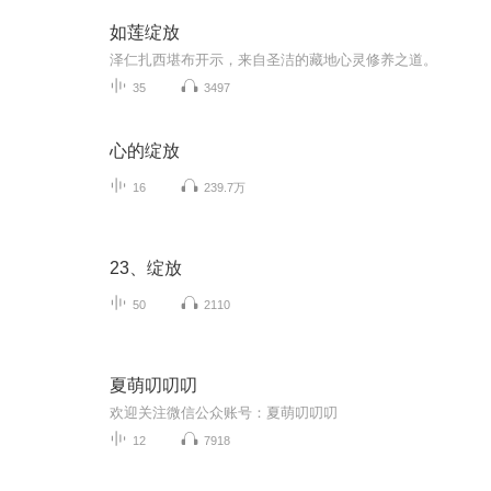
如莲绽放
泽仁扎西堪布开示，来自圣洁的藏地心灵修养之道。
35
3497
心的绽放
16
239.7万
23、绽放
50
2110
夏萌叨叨叨
欢迎关注微信公众账号：夏萌叨叨叨
12
7918