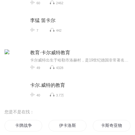
60
2462
李猛 笛卡尔
7
442
教育·卡尔威特教育
卡尔威特出生于哈勒市洛赫村，是19世纪德国非常著名的一位天才。但在他出生时却被认为是痴呆的婴儿，而在父亲老卡尔威特的悉心教育下，他9岁掌握6国语言，并掌握了动物学、植物学、物理学、化学等学科的知识，9岁便考入大学，13岁出版《三角术》，14岁就被授予哲学博士学位，并被任命柏林大学法学教授。本书总结了老卡尔威特对孩子教育成功经验的总结以及小卡尔威特对父亲教育方法的回忆与总结。被哈佛、剑桥大学联合推荐，是影响全球五代孩子成长的家教手册，畅销全球200年
49
4328
卡尔.威特的教育
40
3.7万
您是不是在找：
卡牌战争
伊卡洛斯
卡斯奇亚物语