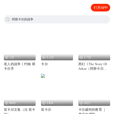
打开APP
阿斯卡尔的战争
1万
3.1万
1.7万
老人的战争丨约翰·斯
卡尔
西幻《The Story Of
卡尔齐
Askar（阿斯卡尔物
语）》
9895
1454
4322
笛卡尔文集（法 笛卡
笛卡尔
卡尔威特的教育 ｜