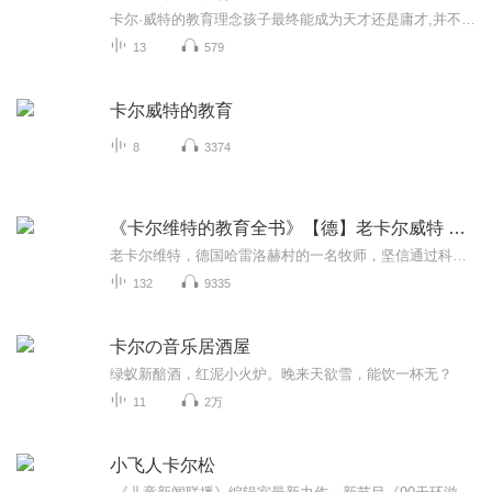
卡尔·威特的教育理念孩子最终能成为天才还是庸才,并不取决于孩子天赋的高低,关健取决于孩子从出生到五六岁时的数育。不用说那些一出生就具备非凡天赋的孩子，就是具备一般天赋的孩子,只要教育得法,就一定能成为天才。母亲的工作是绝对不能由其他人来代替的,母亲必须要承担孩子的教育问题,因为国民的命运掌握在母亲的手中。天才毕竟是少数,孩子的天赋一般没有太大区别,如果父母注重后天教育,天赋一般的孩子很可能会超过天赋高的孩子。我花最大的力气进行的教育，并不是智育而是德育，我并不想让他成为一个头脑聪明但却不近人情的人。如果把对孩子的教育比为给树浇水,我认为灌输式的数育就像是仅仅把水浇到了树叶上，却没有浇及树的根部,无法让树真正吸收到水分。粗暴而专制的教育,在孩子心灵上留下的阴影是难以磨灭的，这种阴影也许会让一个原本心灵善良的孩子变得凶狠而残忍。
13
579
卡尔威特的教育
8
3374
《卡尔维特的教育全书》【德】老卡尔威特 小卡尔威
老卡尔维特，德国哈雷洛赫村的一名牧师，坚信通过科学的早教普通孩子也可以成为天才！并在自己的儿子小卡尔.威特身上取得了巨大的成功。他将自己对小卡尔14岁以前所实施的教育写成了《卡尔维特的教育》一书。在20世纪人们发现了这本书的价值！
132
9335
卡尔の音乐居酒屋
绿蚁新醅酒，红泥小火炉。晚来天欲雪，能饮一杯无？
11
2万
小飞人卡尔松