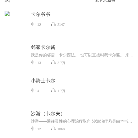
尔）
老卡尔威特
卡尔爷爷
12
2147
邻家卡尔酱
我是你的邻居，卡尔西法。 也可以直接叫我卡尔酱。 来，咱隔着篱笆，聊聊鸡毛蒜皮好不热闹的日常。
13
2.7万
小骑士卡尔
4
1.7万
沙游（卡尔夫）
沙游——通往灵性的心理治疗取向 沙游治疗乃是由本书的作者Dora Kalff所创始。她认为沙游就像一座心灵花园，透过沙箱中沙粒的形塑以及小物件的排列，个案可以自由而且安全的，允许自己内在和外在声音彼此深刻对话；经由沙游中的象征及原型，Dora Kalff女士...
12
1068