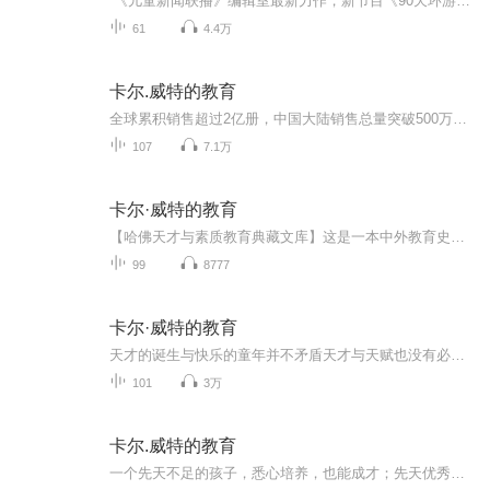
《儿童新闻联播》编辑室最新力作，新节目《90天环游地球》已在喜马拉雅上线，带领小朋友听英语，学科学，玩遍全世界！欢迎大朋友小朋友关注！央广《睡前故事》主播董乐阿姨带来《小飞人卡尔松》的故事。小飞人卡尔松在一个偶然的机会飞进了小弟的房间，...
61
4.4万
卡尔.威特的教育
全球累积销售超过2亿册，中国大陆销售总量突破500万册。哈佛大学、剑桥大学、牛津大学、爱丁堡大学等名校联合推荐的权威教育读本。
107
7.1万
卡尔·威特的教育
【哈佛天才与素质教育典藏文库】这是一本中外教育史上的奇书，其德文原版藏于哈佛大学图书馆内，据说是美国的唯一珍本。从问世至今，凡是有幸读到此书中方法去做的父母，都成功地培养出了极其优秀的孩子。把一个低智儿培养成了闻名全德意志的奇才，这是证...
99
8777
卡尔·威特的教育
天才的诞生与快乐的童年并不矛盾天才与天赋也没有必然的关联这本教育史上的奇书 用事实告诉我们每一个孩子都具备成为天才的潜力你也可以将你的孩子造就成一个健康快乐的天才
101
3万
卡尔.威特的教育
一个先天不足的孩子，悉心培养，也能成才；先天优秀的孩子，后天不断打击、压抑，也会失去先天优势，成为病孩子！家庭环境至关重要，父母的素养及学识更是不容忽视！有信仰的人会比较自律，注意言行，这样的家庭培育出来的孩子，耳濡目染，不优秀都难！教育孩子是个伪命题，家长做好自我管理才是真的！