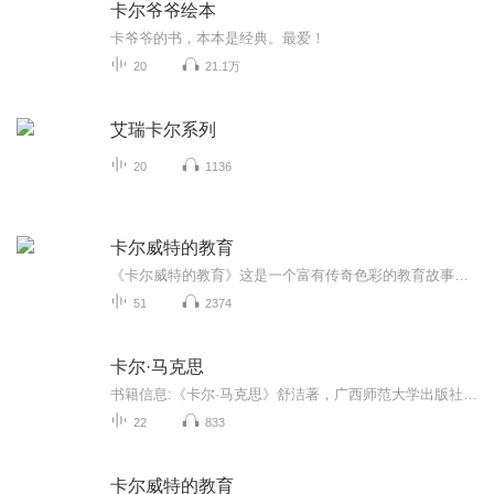
卡尔爷爷绘本
卡爷爷的书，本本是经典。最爱！
20
21.1万
艾瑞卡尔系列
20
1136
卡尔威特的教育
《卡尔威特的教育》这是一个富有传奇色彩的教育故事，也是一部现今仍然被使用的、论述早期教育的最早文献，更是一部全球销量过亿的畅销书。本书详细地讲述了老威特的教子过程,记载了小卡尔的成长历程，以及老威特的教子心得和全能教育法。老威特早期教育的核心思想是:对于孩子来说，最重要的是教育而不是天赋;孩子成为天才还是庸才，不是由天赋和遗传决定的，而是由出生后的早期教育决定的;对于儿童的教育，必须与儿童智力曙光的出现同时开始;尽可能早、尽可能多、尽可能正确地开发孩子的智力，这样孩子就能成为天才。更多探讨与交流欢迎添加微信：13611386728学好早期教育，培养学霸的种子！
51
2374
卡尔·马克思
书籍信息:《卡尔·马克思》舒洁著，广西师范大学出版社，2021内容重点:这部八多行诗问的长诗，感觉细腻敏锐，思绪穿越时空，激情汹涌澎湃。创造了宏大深远的艺术意，表达了一种崇高的敬意。主播介绍:37年教龄的大学老师，与你共读经典，品味人生。推荐人群...
22
833
卡尔威特的教育