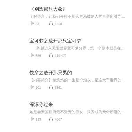
《别想那只大象》
了解语言，让我们变得不那么容易被别人的言语所引导、操弄和煽动
33
1850
宝可梦之放开那只宝可梦
陈越进入无限世界宝可梦分界，第一个副本就是在火箭队当卧底，靠着自己英俊帅气的脸，他愉快的开启了在反派组织升官发财养精灵的日常生活。 一段时间过后，关都联盟现任天王渡想起了自己曾派过一个年轻的调查员前往火箭队当卧底。 ...
359
119.4万
快穿之放开那只男的
【内容简介】楚悠悠的一生是个炮灰，是这大千世界的一员。 大千世界中有神灵有情，和只鬼谈恋爱，总裁遇到的不明物种，壁仙山下……【作者/主播】作者：顾慢慢，网络小说作家。主播：声音畅想者【购买须知】1、本作品为付费有声书，前111集为免费试听，购...
901
8361
淳淳你过来
她是会安国相府最不受宠的庶女，只因成为天命所选的凤女，惹来杀身之祸，她重生了，三年的隐忍，韬光养晦，利用她 ，伤害她的人，一个也别想逃.........他是东道国最受宠爱的皇子，可却体弱多病，甚至还有不举之症。她和他之间究竟有什么样的故事........
113
4067