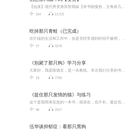
【仙侠】现代男变身异世萌妹【本书较慢热，主角前几章一直是枚蛋，并不知道自己出壳后会是个妹子。】
164
13.3万
吃掉那只青蛙（已完成）
在忙碌的生活和工作中，你是否经常感到时间不够用，重要的事情总是被拖延到最后一刻？如果你有这样的困扰，那么博恩·崔西的《吃掉那只青蛙》这本书，或许能为你带来一场关于时间管理和个人效能的革命。
27
3278
《别毙了那只狗》学习分享
大家好，我是陈德文，是一名教练。本次我们分享的书，书名叫做《别毙了那只狗》。这是一本描述「增强理论」的书。作者凯伦·布莱尔是为具有突破性贡献的行为学家，也是位能灵活变通的动物训练师；她提倡的正增强原理及应用方法对训练领域影响甚巨。本书的...
19
7750
《捉住那只发情的猫》与练习
这个是我用来应急的一本书，很喜欢，也不长。最近也忙没时间更新。所以把这本书找出来了。有版权问题给我留言就行。感谢各位老师和听友。谢谢
48
2017
伍华谈抑郁症：看那只黑狗