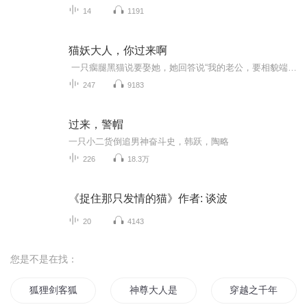
14
1191
猫妖大人，你过来啊
一只瘸腿黑猫说要娶她，她回答说“我的老公，要相貌端庄彬彬有礼功能强盛！这些条件缺一不可！” 他便化为人形全身赤luo的站在她面前，她微微一笑，“我甚是满意。” 比起流氓她总是更胜一筹，而比起腹黑则是他棋高一招。 她稀里糊涂就这么莫名其妙口头把自己给嫁了。 契约书签了，结婚证领了，男人也入了她的房上了她的床，是躲也躲不掉了。 不仅如此.....
247
9183
过来，警帽
一只小二货倒追男神奋斗史，韩跃，陶略
226
18.3万
《捉住那只发情的猫》作者: 谈波
20
4143
您是不是在找：
狐狸剑客狐狸剑
神尊大人是狐狸
穿越之千年狐狸爱