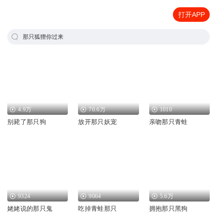
打开APP
那只狐狸你过来
4.9万
70.6万
1010
别毙了那只狗
放开那只妖宠
亲吻那只青蛙
9324
9064
5.6万
姥姥说的那只鬼
吃掉青蛙那只
拥抱那只黑狗