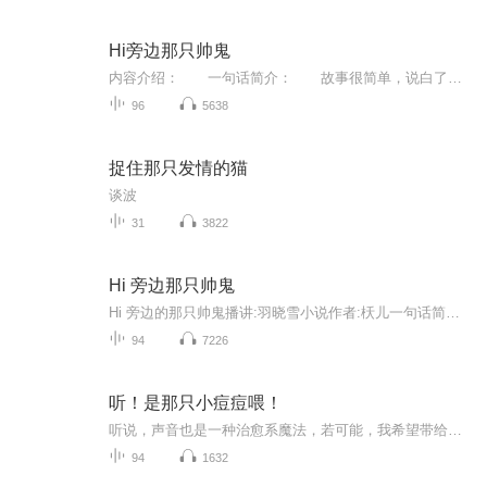
Hi旁边那只帅鬼
内容介绍： 一句话简介： 故事很简单，说白了，其实就是一个路痴少女和隐鬼护花使者的故事。 废话版简介： 容菲路痴二十年，从来不知道身边居然跟着一只鬼，还是一只帅鬼。 这只鬼常年撑着一把油纸伞为她遮风挡雨辟邪驱凶，护她周全。 ...
96
5638
捉住那只发情的猫
谈波
31
3822
Hi 旁边那只帅鬼
Hi 旁边的那只帅鬼播讲:羽晓雪小说作者:枖儿一句话简介： 故事很简单，说白了，其实就是一个路痴少女和隐鬼护花使者的故事。 废话版简介： 容菲路痴二十年，从来不知道身边居然跟着一只鬼，还是一只帅鬼。 这只鬼常年撑着一把油纸伞为她遮风挡雨辟邪驱凶，护她周全。 可是为毛还要坏她姻缘？ 艾玛！的这只鬼居然还是只风流鬼。 不分场合对她上下其手，舔舔耳朵，啃啃脖颈，摸摸胸脯子，掐掐腰杆子，揩油揩的好不欢实，动辄鬼压床实在叫人欲哭无泪。 急急如律令！哼，想做鬼丈夫，没门儿！某鬼坏笑，鬼爪一伸，丫的一下焉巴了。 有门儿有门儿，简直太有门儿了！ 文艺版简介： 容菲是个令人无语的路痴。 同时她知道路痴有一个迷信的说法，那就是——鬼打墙！ 却不知道，头顶一把隐约模糊的油纸伞伴随她无数个春夏秋冬，为她挡风遮雨，避邪驱凶。 故事的起因，要从那场雨夜神秘断头案说起……
94
7226
听！是那只小痘痘喂！
听说，声音也是一种治愈系魔法，若可能，我希望带给你一点开心。
94
1632