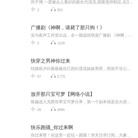
尚于博,一度被众人看好的新生代演员,因罹患抑郁症,在3年前的今天,在他28岁那年,终止了自己的生命。身为母亲,毛爱珍承受着无法言说的痛,担负起关注抑郁症群体的使命,这一切,只因为有一天在另一个世界,她要笑着和儿子相见…… 10月25日，这个日子对于毛爱珍...
2
821
广播剧《神啊，请毙了那只狗！》
安与夜声工作室出品，全一期温情萌宠广播剧 《神啊，请毙了那只狗！》 制作组： 策编后：小安【安与夜声】 导演：林苏酥【安与夜声】 板绘：Morse @Morse_小梦 题字：驻南望北【大音希声】 PS美工：叁伍 配音组： 叶馨含：小安【安与夜声】 钟毅磊：故先生【时光机工作室】 报幕：千肆璎珞【安与夜声】 兰姐：倾司【剧舞吧】 空姐：沈忱【安与夜声】 狗贩子：一千猫 警察：衣架【戏精工作室】 ED组： 《莫莫》 作词：祭流云、小安、YOKO 作曲：小安【安与夜声】 编曲：星芒 演唱：春枝Angelus 后期：小安【安与夜声】 美工：黑粗大【凤朝古风社】
2
1228
快穿之男神你过来
结婚前夕白薇薇被自己的白莲花妹妹害死，死前不甘心的怨念引发了虐渣攻略男神系统。“哔——宿主想要完成心愿虐渣逆袭复活，从此走向攻略的人生巅峰吗？请绑定本系统替你虐渣替你暖床替你寻找人生真爱！”为了活着回去打脸，白薇薇从此过上了会卖萌会卖惨...
67
2.7万
放开那只宝可梦【网络小说】
陈越进入无限世界宝可梦分界，第一个副本就是在火箭队当卧底，靠着自己英俊帅气的脸，他愉快的开启了在反派组织升官发财养精灵的日常生活。 一段时间过后，关都联盟现任天王渡想起了自己曾派过一个年轻的调查员前往火箭队当卧底。 然后，他就在另一名卧底...
26
6585
快乐跑骚_你过来啊
你过来呀！在这里一起玩～跑骚！求关注求订阅，大象在这等你！！！