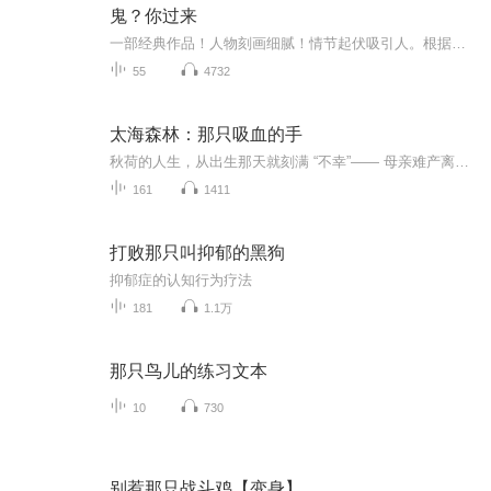
鬼？你过来
一部经典作品！人物刻画细腻！情节起伏吸引人。根据听众的喜好而精选，声音清晰，感染力强。感情色彩浓厚。。就是对我们的最大支持和厚爱。每天加班很辛苦，您就动动手指支持一下吧！一部经典作品！人物刻画细腻！情节起伏吸引人。根据听众的喜好而精选，声音清晰，感染力强。感情色彩浓厚。。就是对我们的最大支持和厚爱。每天加班很辛苦，您就动动手指支持一下吧！一部经典作品！人物刻画细腻！情节起伏吸引人。根据听众的喜好而精选，声音清晰，感染力强。感情色彩浓厚。。就是对我们的最大支持和厚爱。每天加班很...
55
4732
太海森林：那只吸血的手
秋荷的人生，从出生那天就刻满 “不幸”—— 母亲难产离世，父亲将怨恨撒在她身上，醉酒后的巴掌与辱骂成了童年常态。 直到十三岁那个雨夜，她在镜子里看见自己一只眼变红、一只眼变蓝，老道士的一句 “女鬼转世”，彻底撕碎了她的平凡生活。此后，红色衣...
161
1411
打败那只叫抑郁的黑狗
抑郁症的认知行为疗法
181
1.1万
那只鸟儿的练习文本
10
730
别惹那只战斗鸡【变身】