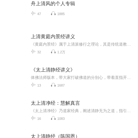
舟上清风的个人专辑
47
1885
上清黄庭内景经讲义
《黄庭内景经》属于上清派修行之理论，其是传统道教修行之法门。如果要修行此经，则要有个下手处，何为下手处？那就是要万缘放下，即通过存思而去行观行，渐渐而得止，得止即炼成心精，心精炼成即万缘放下，这个时候只要一起心动念即成相，此阶段即把色身...
32
1.2万
《太上清静经讲义》
体佛法师版本，带大家打破佛道的分别心，带着直指开悟的目的，帮大家解析这部伟大的道教经典一、《太上清静经》核心介绍1. 道家核心经典，全称《太上老君说常清静经》，仅数百字，言简义丰2. 相传太上老君所说，魏晋后流传，是道教修心炼性入门必读3. 核心...
13
1687
太上清净经：慧解真言
《太上清净经》乃道家经典，阐述清静无为之道，指引修行者回归本真，超脱尘世纷扰。在本专辑中，将带您深入解读经文义理，以通俗易懂的方式解析玄奥智慧，帮助您在纷繁世界中觅得内心的宁静与安定。愿此解说成为您修身养性的良伴，共悟大道，共证清净之境。
16
1083
太上清静经（陈国恩）