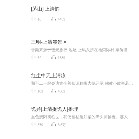
[茅山] 上清韵
16
4453
三明-上清溪景区
音频来源于链景旅行 地址 上码头所在地崇际村 票价描述 95元/人（每伐6人，满座发排） 开放时间 夏季：07:30~16:00 冬季：08:30~15:00 乘车信息 位于城东北22公里，可于泰宁汽车站乘坐班车到达长兴服务区，换乘景交车前往。
62
1639
红尘中无上清凉
和不二一起参访古今善知识聆听大德开示 佛教小故事若有见闻 心得清凉同燃无尽灯红尘中 你的无上清凉寂静光明 默默照耀世界【不定时更新】欢迎订阅留言转发！谢谢收听！
102
4602
诡异|上清捉诡人|推理
血色残阳初临世，我便被枯瘦如柴的降头师掳走。那人用浸透尸油的朱砂绳将我缚于玄铁打造的微型棺椁，沉入青铜符咒镇封的坟坑。此乃南洋禁术"九阴养鬼棺"，活婴入柩四十九日即成鬼王。第七日寅时，稻花真人剑指破土，七星灯照得方圆十里魑魅尽散。自此我命...
870
3.5万