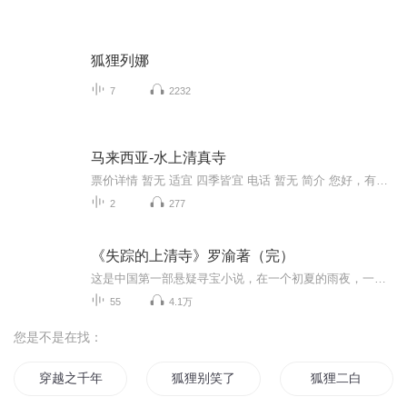
狐狸列娜
7
2232
马来西亚-水上清真寺
票价详情 暂无 适宜 四季皆宜 电话 暂无 简介 您好，有水的地方就有灵性，我们现在来到的地方是一个非常优美的建筑，马来西亚著名的水上清真寺。水上清真寺占地一公顷，于1997年建成。清真寺可容纳 1万多名教徒祈祷。它建于里卡士湾的人造湖上，感觉犹如浮...
2
277
《失踪的上清寺》罗渝著（完）
这是中国第一部悬疑寻宝小说，在一个初夏的雨夜，一个叫小敏的上海女孩来到重庆。 她遵照父亲遗命，要将一个遗物交给在重庆上清寺出家的叔叔，但上清寺早在上个世纪很久前就消失了。在寻找上清寺的过程中，女孩得到‘我’和老曾的帮助，不断发现爷爷遗留的“谜诗”藏宝图，三人跟随着十二张藏宝图中的指引，在重庆寻找可能隐匿于地下的惊天宝藏，解开了一个个谜团。仍逐步修改，所以没有申请完结。这部小说在喜马有多人演绎的重庆方言版本，要比我这个用业余时间录编的单人演播要精彩得多，十分推荐。 <...
55
4.1万
您是不是在找：
穿越之千年狐狸爱上我
狐狸别笑了
狐狸二白