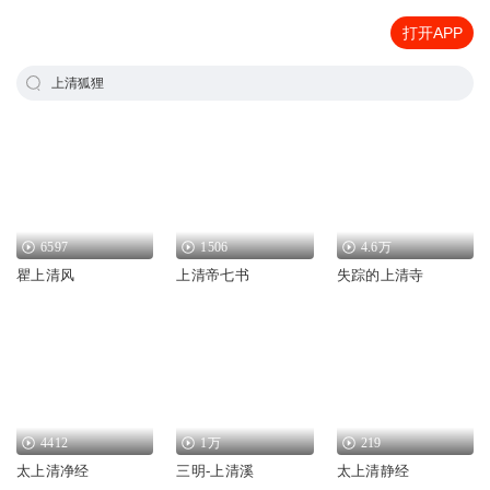
打开APP
上清狐狸
6597
1506
4.6万
瞿上清风
上清帝七书
失踪的上清寺
4412
1万
219
太上清净经
三明-上清溪
太上清静经