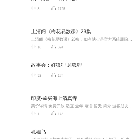
3
1725
上清阁《梅花易数课》28集
上清阁《梅花易数课》28集，如有缺少是官方系统删除，后期发现会补上，记得收藏关注
18
624
故事会：好狐狸 坏狐狸
32
1万
印度-孟买海上清真寺
票价详情 免费开放 适宜 全年 电话 暂无 简介 游客朋友，您现在来到的是哈吉·阿里清真寺，因为它所处的位置，因此也叫海上清真寺，是孟买最著名的清真寺，清真寺的洋葱头建筑和独立尖塔具有典型的穆斯林风格。清真寺建在岸边的一个小岛上，与岸边一条几百...
1
173
狐狸鸟