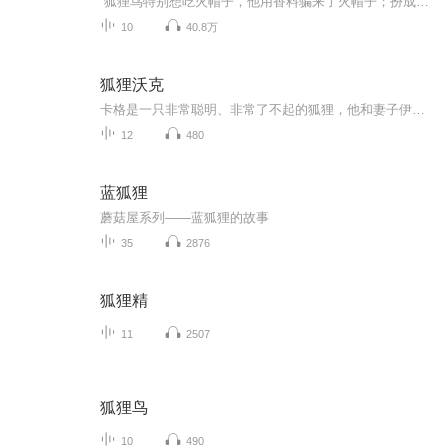
狐狸鸟特别想吃火帽子，他用香料骗来了火帽子；扮成摄影师骗火帽子跳进了铁笼子，想把火帽子烤得香香的，当烤鸡吃掉……红袋鼠他们用“掉毛病”让狐狸鸟全身掉毛儿，又拿起水枪水炮，射向狐狸鸟……狐狸鸟吃掉火帽子了吗…… 赶快，快快翻开书，仔细看...
10
40.8万
狐狸沃克
卡格是一只非常聪明、非常了不起的狐狸，他和妻子伊妮，还有八只小狐狸一起住在大橡树地下的狐狸堡里。为了给孩子提供更多的食物，卡格不得不去临近的村庄偷一些东西。高傲、自负的猎犬瓦虎因此同卡格结了仇。坏猎人波尔索斯也盯上了卡格一家，他伙同猎户...
12
480
蓝狐狸
蘑菇屋系列——蓝狐狸的故事
35
2876
狐狸精
11
2507
狐狸鸟
10
490