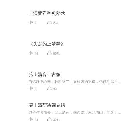
上清黄廷香灸秘术
3
257
《失踪的上清寺》
46
8071
弦上清音｜古筝
当你静下心来，聆听这二十五根弦的诉说，仿佛穿越千年时光。古筝的清音如流水般淌过心间，带你远离喧嚣，感受东方美学的极致韵味。适合在独处、品茶、冥想时聆听，让古典的优雅抚慰你的心灵。
2
40
淀上清荷诗词专辑
原诗作者简介：淀上清荷，张久锟，河北唐山；笔名：淀上清荷；现居河北保定。涉猎广泛，诗词、书法、摄影皆功。作品先后刊载于《四平文艺》、《解放军报》、《河北诗人作品精选》、《纽约诗画琴棋》、《中华辞赋》、《诗刊》、《诗选刊》等文集和媒体。部分诗、书作品，幸获“百度推广”。 《山海关咏叹》获“第六届‘祖国好’华语文学大赛”银奖，并被授予“当代华语文学艺术百杰”。 《听雪闻梅》等墨迹入选“世界杰出华人艺术家邮票人物”。
28
3211