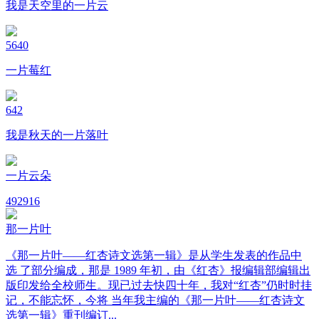
我是天空里的一片云
5640
一片莓红
642
我是秋天的一片落叶
一片云朵
49
2916
那一片叶
《那一片叶——红杏诗文选第一辑》是从学生发表的作品中
选 了部分编成，那是 1989 年初，由《红杏》报编辑部编辑出
版印发给全校师生。现已过去快四十年，我对“红杏”仍时时挂
记，不能忘怀，今将 当年我主编的《那一片叶——红杏诗文
选第一辑》重刊编订...