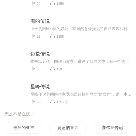
29
1459
海的传说
由于贪图500块的好处，我居然意外撞见了自己表嫂和村长儿子王小海的丑事，而更令我没有想到的是，这居然是一系列诡异事件的导火索。 地处偏僻的海神寨，神秘的海神娘娘，神秘无比的表嫂，恐怖的血泉，这一切都让我迷茫恐惧，或简介：由于贪图500块的好处，...
29
1388
边荒传说
本书以五代十国作为背景，讲述了乱世之中，有一个边荒集，这里是商人的黄金窟，法外狂徒的安乐窝，各个国家的敏感地，各方势力的谈判桌和消息中心，英雄的聚集地。
5
459
星峰传说
星峰传说是网络作家我吃西红柿的网文“处女作”，是一本奇幻修真小说。 《星峰传说》主要描写一名修真人渡劫失败，却没有魂飞魄散，转世却进入凡人界，拥有着前世记忆，进入了青龙大陆四大世家之一的张氏世家，成为了张三公子，却被世家为了世家的利益逐出...
592
125.7万
您是不是在找：
最后的亚神
蔚蓝的亚西亚
赛尔亚传记