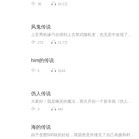
36
10.1万
风鬼传说
上官秀机缘巧合得到上古禁武随机变，也无意中发现了家传禁武灵魄吞噬的正确修炼方式，从此改变了自己的一生。他千变万化，样貌如鬼；他来无影去无踪，形迹如鬼；他心思狡黠反复无常，性情如鬼；本书讲述一位普通青年如何从平凡走向不平凡、从低谷登上巅峰的热血争霸历程。
272
11.7万
him的传说
5
3143
伪人传说
大家好！我是幽灵的魔法，再次开创一个新专辑《伪人传说》。这个专辑主要围绕可怕伪生物时隔多年重新出现并四处祸害苍生展开的。
3
447
海的传说
由于贪图500块的好处，我居然意外撞见了自己表嫂和村长儿子王小海的丑事，而更令我没有想到的是，这居然是一系列诡异事件的导火索。 地处偏僻的海神寨，神秘的海神娘娘，神秘无比的表嫂，恐怖的血泉，这一切都让我迷茫恐惧，或许只有从一望无际的大海深处...