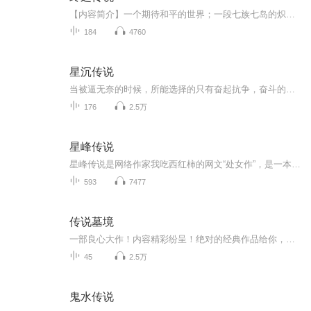
【内容简介】一个期待和平的世界；一段七族七岛的炽热传说。当灾难来临之际，正义与梦想无法共存之时。放弃还是坚持？热血，架空，幻想，暧昧，正义与梦想！两千多年后，地球文明抵到巅峰，伴随而来一场巨大灾难，以七大洲为割点，一分为七，形成了七座悬...
184
4760
星沉传说
当被逼无奈的时候，所能选择的只有奋起抗争，奋斗的过程艰难曲折，结果是不是也如预料般的美好呢？
176
2.5万
星峰传说
星峰传说是网络作家我吃西红柿的网文“处女作”，是一本奇幻修真小说。 《星峰传说》主要描写一名修真人渡劫失败，却没有魂飞魄散，转世却进入凡人界，拥有着前世记忆，进入了青龙大陆四大世家之一的张氏世家，成为了张三公子，却被世家为了世家的利益逐出...
593
7477
传说墓境
一部良心大作！内容精彩纷呈！绝对的经典作品给你，获奖作品，欢迎您的意见和建议，我们将不断提升自己，给大家呢带来更多优秀的作品。请大家多多支持，好听就请小伙伴一起来吧。只就是对我们最大的支持了。一部良心大作！内容精彩纷呈！绝对的经典作品给你，获奖作品，欢迎您的意见和建议，我们将不断提升自己，给大家呢带来更多优秀的作品。请大家多多支持，好听就请小伙伴一起来吧。只就是对我们最大的支持了。一部良心大作！内容精彩纷呈！绝对的经典作品给你，获奖作品，欢迎您的意见和建议，我们将不断提升自己...
45
2.5万
鬼水传说