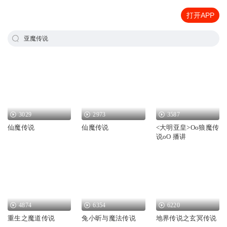
打开APP
亚魔传说
3029
2973
3587
仙魔传说
仙魔传说
<大明亚皇>Oo狼魔传
说oO 播讲
4874
6354
6220
重生之魔道传说
兔小昕与魔法传说
地界传说之玄冥传说