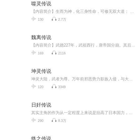
噬灵传说
【内容简介】生而为神，化三身性命，可修无双大道； 命里带煞，踏大千世界，只争一炷燃香。【作者/主播简介】作者：东方天海，网络小说作家。主播：风竹，磁性青叔音，擅长悬疑推理小说，人物分裂，风格引人入胜。【购买须知】1、本作品为付费有声书，前23...
130
2.7万
魏离传说
【内容简介】武德227年，武祖西行，唐帝国分崩。其后二百年，天下四国并立，江湖门派三分。庙堂之上英才济济，江湖之中侠光璀璨，有世家八百，皆尊仁义，庶民亿万，安享太平。一个穿越而来的少年，费尽心力，踏足江湖，誓要留下自己的传说。【作者/主播简...
169
2116
坤灵传说
坤灵大陆，武者为尊。万年前邪恶势力影族入侵，与大陆人族爆发大战，坤灵大陆核心，坤灵之心被打碎。万年后，主角鲁小佳机缘巧合得到坤灵之心的残破意识，踏上修炼之路。他刻苦修炼，从家族废材到修炼天才。闯祖龙城，获得青州武者大比第一。被影族发现，...
120
3349
日奸传说
其实主角的作为从一定程度上来说是抬高了日本国力，不过这是因为日本本身的国力是无法与美国抗衡的，日本力量大点举国东征才有意思，与美国死掐才有看头，才合理，结果嘛，作者就卖关子了！ 而利德国关系方面制定对苏作战，也是重头戏! 本书种种情节...
290
8.3万
终之传说