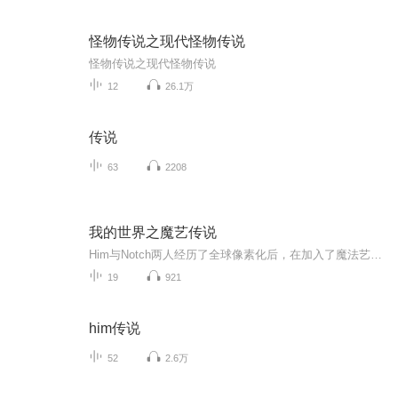
怪物传说之现代怪物传说
怪物传说之现代怪物传说
12
26.1万
传说
63
2208
我的世界之魔艺传说
Him与Notch两人经历了全球像素化后，在加入了魔法艺术Mod后的我的世界中与零值、实体303、恐惧魔王、死灵骑士重新团聚，一起冒险，一起变强。原创小说，请勿抄袭。暂时还在写，一周2更，周六下午或周日晚上，放假会另定，大家请多多关照^_^求月票 求关注 ...
19
921
him传说
52
2.6万