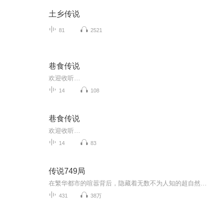
土乡传说
81
2521
巷食传说
欢迎收听…
14
108
巷食传说
欢迎收听…
14
83
传说749局
在繁华都市的喧嚣背后，隐藏着无数不为人知的超自然秘密，而749局，正是守护这些秘密、维护世界秩序的神秘组织。 随着各类事件的调查深入，这些看似孤立的超自然事件，背后似乎都有着千丝万缕的联系，仿佛有一双无形的大手在暗中操控。而749局内部，也似...
431
38万