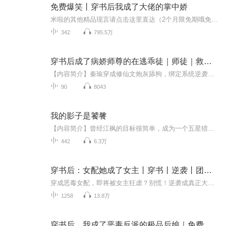
免费爆笑丨穿书后我成了大佬的掌中娇
米啦的其他精品现言请点击这里直达（2个月限免期哦免费听起来，好听的，嘿嘿）爆笑，好书。主播经常读着读着把自己笑崩了。这书读起真的好爽呀，哈哈哈哈哈哈。女主人设超级棒，米啦也是喜欢的很，反转特别有意思，笑崩很正常。重要！！！【开头听几集就说...
342
795.5万
穿书后成了病娇师尊的在逃乖徒｜师徒｜救赎｜穿书
【内容简介】秦瑜穿成修仙文炮灰舔狗，绑定系统逆袭原男主。为碾压男主，他拜修仙界最强病娇御澜城为师，觉醒雷灵根、狂刷副本，却意外撞破师尊“杀人魔”马甲。为保命疯狂演乖，反被御澜城以“严师”之名24小时贴身监管，日常上演“我逃他追，插翅难飞”...
90
8043
我的影子是饕餮
【内容简介】曾经江枫的目标很简单，成为一个五星猎人，狩猎几头太古巨兽就心满意足了。但他没有想到的是，机缘巧合之下一头洪荒异种饕餮竟然成为了他的影子，从而让他拥有了成为至强者的机会……自此，他踏上了一条能够成为七星，甚至更强猎人的无敌道路...
442
6.3万
穿书后：女配她成了女主丨穿书丨逆袭丨团宠丨免费丨
穿成恶毒女配，即将被女主狂虐？别慌！逆袭成真正大女主，就现在！
1258
13.8万
穿书后，我成了恶毒反派的极品后娘｜免费