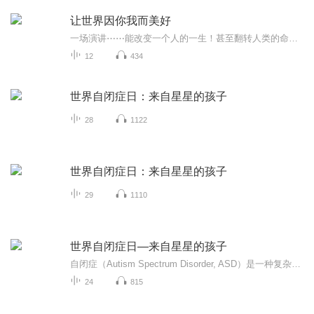
让世界因你我而美好
一场演讲⋯⋯能改变一个人的一生！甚至翻转人类的命运！严选发人深省的名人演讲，让你亲炙各界偶像演讲台上的风采，同时训练英文听解实力！ 》Your most unhappycustomers are your greatest source of learning.最不满意的顾客，能让你学到最多东西。...
12
434
世界自闭症日：来自星星的孩子
28
1122
世界自闭症日：来自星星的孩子
29
1110
世界自闭症日—来自星星的孩子
自闭症（Autism Spectrum Disorder, ASD）是一种复杂的神经发育障碍，通常在儿童早期显现，并持续影响个体的社交互动、沟通能力及行为模式。自闭症被称为“谱系障碍”，因为患者的症状和严重程度差异极大，从轻度到重度不等，且伴随的能力特点也各不相同。...
24
815