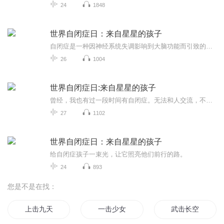
24
1848
世界自闭症日：来自星星的孩子
自闭症是一种因神经系统失调影响到大脑功能而引致的终身发展障碍，症状在三岁前出现，患者多为儿童。 患病的儿童发育受到阻碍，缺乏正常的语言沟通和社会交往能力。为了提高人们对自闭症的意识，争取早期治疗改善患者的状况，2007年12月联合国大会通过决...
26
1004
世界自闭症日:来自星星的孩子
曾经，我也有过一段时间有自闭症。无法和人交流，不敢看陌生人，甚至不知道如何开口说话，就连到商店购物，都害怕得要命。尤其是遇到营业员鄙夷的目光，会更让我瞬间无地自容。但我顽强地走出了自闭症。这个专辑是献给自闭症孩子的礼物。我想告诉你们，这个世界没什么可怕的，每个生命都有自身的光华，大胆地去做你想做的事儿，做你喜欢做的事儿，你也一定会成功的！
27
1102
世界自闭症日：来自星星的孩子
给自闭症孩子一束光，让它照亮他们前行的路。
24
893
您是不是在找：
上击九天
一击少女
武击长空