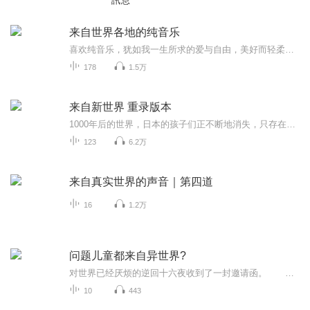
訊息
来自世界各地的纯音乐
喜欢纯音乐，犹如我一生所求的爱与自由，美好而轻柔。 同时，它能在我紧张的时候，抚平心中激起的波澜 个人而言，它让我拾起了曾遗忘的过去 它的美妙，像极了爱情。
178
1.5万
来自新世界 重录版本
1000年后的世界，日本的孩子们正不断地消失，只存在想象中的恐怖动物与人类展开殊死战斗。反乌托邦式的未来超级社会“新世界”，是口吐真言凭藉“咒力”就能移动物体的人类，与有着等同于普通人智力的生物“妖鼠”共存的世界。乍看之下一切和平，但“新世界”的孩子们的行动被彻底地控制和管束着，不合适的记忆被消去，被认为有问题的孩子，如同不良产品般被分开处理。因为一些违反规则的小事而莫名地失去不少朋友的主人公渡边早季，卷进了人类与妖鼠之间的战争
123
6.2万
来自真实世界的声音｜第四道
16
1.2万
问题儿童都来自异世界?
对世界已经厌烦的逆回十六夜收到了一封邀请函。 当他看清信中内容写着：「望你舍弃一切，前来『箱庭』」的瞬间──他来到了完美无缺的异世界！ 眼前是带着猫的沉默少女与态度高傲的大小姐，还有召唤他们的罪魁祸首──黑兔。 当黑兔正在说明箱庭...
10
443