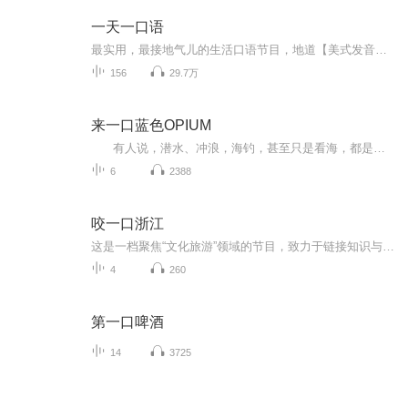
一天一口语
最实用，最接地气儿的生活口语节目，地道【美式发音】，查看节目文本或者想得到更多英语学习资料，请关注微信公众号 ：啊哈英文
156
29.7万
来一口蓝色OPIUM
有人说，潜水、冲浪，海钓，甚至只是看海，都是一种“蓝色OUIUM”。因为一旦你投入其中，便不可自拔。 黄宇旅行工作室~带您一起去遨游无边的海洋~感受这颗蓝色的星球~ 带您去寻找那蓝色OPIUM，解药吧~ 处方：1330116...
6
2388
咬一口浙江
这是一档聚焦“文化旅游”领域的节目，致力于链接知识与用户，同你一起看到更多可能。深度还原，洞察人世。好玩的、颠覆的，我都有；有用的、超前的，我都会。热爱文化，就上去“咬”一口，我相信就算是小众领域，如果可以找到正确的路径，一样可以做出一...
4
260
第一口啤酒
14
3725