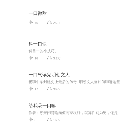
一口微甜
76
2521
科一口诀
科目一的小技巧。
16
3.1万
一口气读完明朝文人
畅聊中华封建史上最后的传奇--明朝文人当如何聊聊这些文人的一生也因最近在听《我和崇祯成了合伙人》,好好听啊，也因此对明朝的人更更更加的感兴趣，开局一个碗，通关一个国，铁血大明，脊梁永远不倒，走上了这条路，就不能回头！希望喜欢这张专辑的小耳朵...
17
3695
给我吸一口嘛
作者：苏景闲楚喻颜值高家境好，就算性别为男，还是个无法拯救的学渣，也不妨碍他以超高得票数当选嘉宁私立的校花。 全校都知道，楚喻最看不惯的，就是次次年级第一、各类竞赛大奖拿到手软、清冷自律、对什么都一副漫不经心表情的校草陆时。 直到有一天，...
8
1635