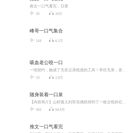
推文一口气看完，日更
25
10万
峰哥一口气集合
118
6.1万
吸血老公咬一口
一纸契约，她成了无良父亲抵债的工具！举目无亲，差点被恶心老男人占便宜！幸甚至哉！有一个冷雪冷身的家伙救她于危难！她逃他追，最终却逃不过那如同魔障般的宠爱！~
13
1.6万
随身装着一口泉
【内容简介】山村孤儿刘军浩偶然得到了一枚古怪的石锁，石锁内含有一个奇特的空间，里边还有一池泉水。那泉水具有了独特的能力，可以让放入其中的鱼类快速的增长，而且味道异常鲜美。刘军浩利用这泉水养殖黄鳝，种植蔬菜……事业的丰收也让他的生活发生了...
422
54.5万
推文一口气看完