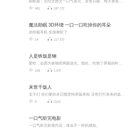
副标题：完结文推文一口气看完，首更10篇，每天更新。（非原创）专辑里都是完结文，请放心食用。
481
187.7万
魔法助眠 3D环绕 一口一口吃掉你的耳朵
劝你戴耳机 全身都软了
14
117.3万
人是铁饭是钢
爱吃，会因为食物而两眼放光。因此，吃饱了撑着的时候，就来讲一讲生活里和吃有关的故事，顺便也讲一讲生活。每周更新
109
1.4万
末世干饭人
宝子们 你们要的末日囤货纯享版来啦 没有打打杀杀的血腥剧情 没有爱恨情仇 只有不停购物带来的极致舒适感 十分适合宝子们的睡前小故事
8
2103
一口气听完电影
一口气听完影视作品，体会不一样的感知。