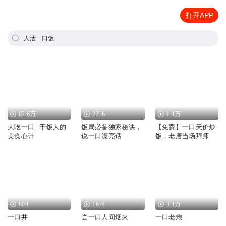
打开APP
人活一口饭
87.6万
2236
1.4万
大吃一口 | 干饭人的
饭局必备独家秘诀，
【免费】一口天价炒
美食心计
说一口漂亮话
饭，老唐当场拜师
609
1674
3.3万
一口井
尝一口人间烟火
一口老炮