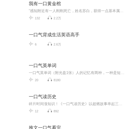
我有一口黄金棺
“感知附近有一人刚刚死亡，姓名苏白，获得一点基本属性点，感知+1。” “感知附近有一人刚刚死亡，姓名刘竹，获得一点基本属性点，力量+1。” “……” 刚刚死亡的苏白，正在清理案发现场……
132
2.2万
一口气背成生活英语高手
6
2.6万
一口气英单词
一口气英单词（附光盘1张）人的记忆有两种，一种是短期记忆。一种是长期记忆。一般人背单词都是短期记忆，不用就忘记了。“一口气英单词”是以3词为一组，一次背9个词，以“字根”为主轴串联起来，只要在一分钟之内，背出72个单词，就终生不会忘记了。
20
8180
一口气读历史
碎片时间涨知识！《一口气读历史》以超燃故事串起三千年风云，生动刻画帝王将相、揭秘野史秘闻，从春秋争霸到清末变局，每集几分钟，带你沉浸式解锁历史智慧，涨阅历、攒谈资、积累写作素材，上车就上瘾的历史盛宴，速来收听！
12
892
推文一口气看完