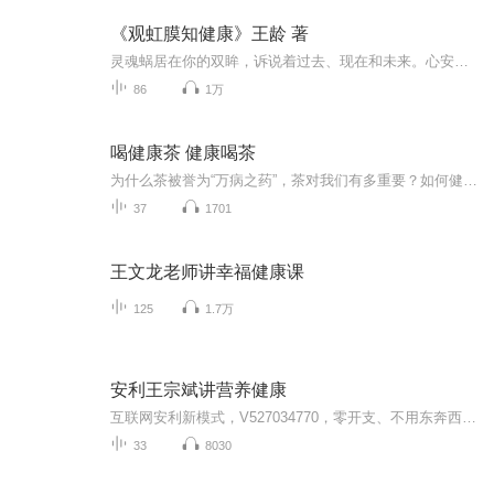
《观虹膜知健康》王龄 著
灵魂蜗居在你的双眸，诉说着过去、现在和未来。心安处，身需健，方足矣支撑流年的考验，体会生命的美好。独一无二的了解自己健康的镜像吧，每个人都是自己的第一上医，你的健康你做主！
86
1万
喝健康茶 健康喝茶
为什么茶被誉为“万病之药”，茶对我们有多重要？如何健康喝茶？
37
1701
王文龙老师讲幸福健康课
125
1.7万
安利王宗斌讲营养健康
互联网安利新模式，V527034770，零开支、不用东奔西跑、人脉无限、无地域限制等众多优势创造了一个又一个奇迹的发生。...
33
8030