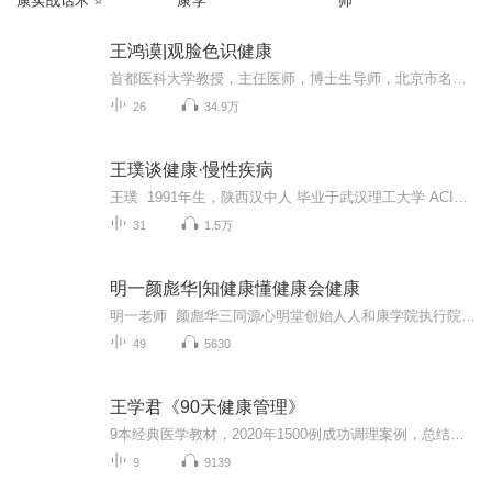
康实战话术 ⭐
康学
师
王鸿谟|观脸色识健康
首都医科大学教授，主任医师，博士生导师，北京市名老中医，中国中西医结合学会诊断专业委员会主任王鸿谟，给我们讲面部发黑。首都医科大学教授，主任医师，博士生导师，北京市名老中医，中国中西医结合学会诊断专业委员会主任，国际生物医学特征辨识学会副主席，中国针灸学会经络研究分会委员，《中华临床医药杂志》副总编，中国国家自然科学基金委员会评审专家，中国老年保健学会养生专家。
26
34.9万
王璞谈健康·慢性疾病
王璞 1991年生，陕西汉中人 毕业于武汉理工大学 ACI注册国际营养师 国家高级营养师 简书APP生活类优秀作者 荔枝微课APP健康专栏讲师 乐享健康/乐享臻品创始人 营养学爱好和研究，从事健康教育，线上健康微课、营养康复指导、健康管理咨询、精准健康方案、线下沙龙合作、优质食品微店等，致力于帮助人们建立主动健康的能力。
31
1.5万
明一颜彪华|知健康懂健康会健康
明一老师 颜彪华三同源心明堂创始人人和康学院执行院长心中医联盟创始人深圳市林芝缘中医馆馆长...
49
5630
王学君《90天健康管理》
9本经典医学教材，2020年1500例成功调理案例，总结出本专辑健康管理智慧结晶。本专辑全面介绍了90天健康调理的原理和细节，首先是7天肠道管理，接下来是21天肝脏调理……感谢此系列方案发明人健康管理先行者张海清先生和王学君先生！
9
9139