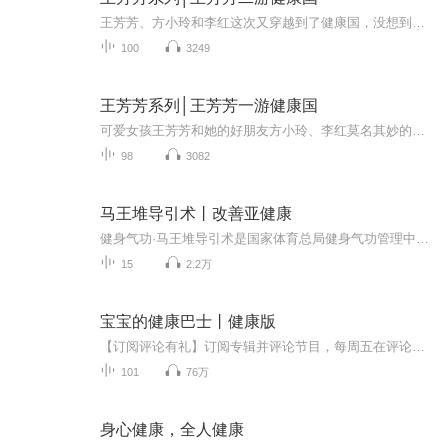
王芳芳、方小玲和李红这次又穿越到了健康国，没想到这一次比上一次危险多了，她们冒着生命危险经历了一个又一个的奇遇，还结识了小侠客莫三高。她们和新朋友之间又会展开怎么样的故事呢？
100
3249
王芳芳系列│王芳芳一游健康国
可爱女孩王芳芳和她的好朋友方小玲、李红莫名其妙的穿越到了健康国。接下来等待着她们将会是什么样的冒险经历呢？
98
3082
马王堆导引术丨改善亚健康
健身气功·马王堆导引术是国家体育总局健身气功管理中心组织编创的新功法之一，由上海体育学院承担研究任务。新编功法依据湖南长沙马王堆汉墓出土的《导引图》，以循经导引、行意相随为主要特点，围绕肢体开合提落、旋转屈伸、抻筋拔骨进行动作设计，是一套古朴优美、内外兼修的功法，集修身、养性、娱乐、观赏于一体，动作优美，衔接流畅，简单易学，安全可靠，适合于不同人群习练，具有祛病强身、延年益寿的功效。本书对健身气功·马王堆导引术的功法源流、特点、基础和技术要领作了全面介绍，是全民健身活动中习练...
15
2.2万
宝宝的健康巴士丨健康版
【订阅评论有礼】订阅专辑并评论节目，每周五在评论区抽取3位幸运用户，送上喜马拉雅月卡~【有奖公布】主播会发私信并在评论区公布中奖名单，请大家留意~还处在育儿焦虑中的新手父母和家长有福喽！儿科医生虾米妈咪带着《宝宝的健康巴士|十万个为什么·健...
101
76万
身心健康，全人健康