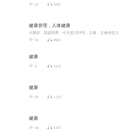
12
5342
健康管理，人体健康
大家好，我是阿秀，今天是2月4号，立春。立春的含义就是春季的开始，也就代表着四季开始了新的轮回，立春具有万物复苏的意思，立春是二十四节气中第一个出场的节气，立春也说明进入了春天。立春之后，天气马上开始转暖，冬眠的动物植物也会复苏。春天讲究...
53
9550
健康
8
3.6万
健康
20
1.1万
健康
54
4.6万