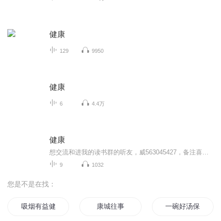
健康
129
9950
健康
6
4.4万
健康
想交流和进我的读书群的听友，威563045427，备注喜马拉雅听友。我们读书社群内容的核心是时间自由，财务自由，心灵自由，家庭幸福，承担社会责任的全方位平衡人生！我们强调成功是积累的，成长是复利的，能力是可以可以训练的！当你喜欢我们的文化，一定会...
9
1032
您是不是在找：
吸烟有益健康
康城往事
一碗好汤保健康