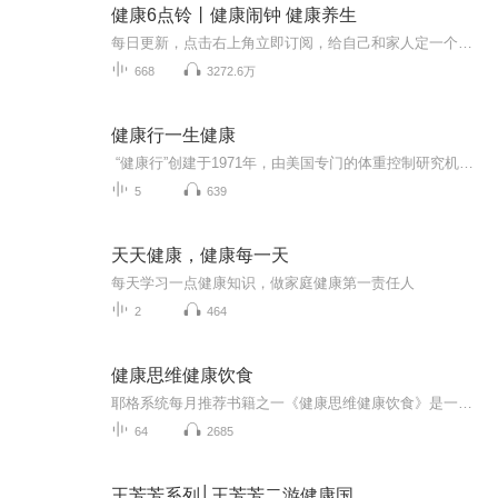
健康6点铃丨健康闹钟 健康养生
每日更新，点击右上角立即订阅，给自己和家人定一个健康小闹钟。点击收听更多精选好内容如何预防和缓解常见疾病；最新健康热点和健康科技；科学的饮食健康知识；实用的生活小技巧。精彩内容尽情听健康科普：健康知识和疾病预防方法，心理健康、运动保健、...
668
3272.6万
健康行一生健康
“健康行”创建于1971年，由美国专门的体重控制研究机构研发，在美国加州Lindora医院体重管理治疗中心推广已有40余年的历史，经实践证明这是一个非常有效的迅速减重并长期保持健康的办法。N21系统通过版权购买获得此项目的经营权，并且将其推广到全世界30多个国家和地区，已经有上百万个家庭直接受益，至今累计调整病人的案例超过上千万份。2006年N21成功系统在大陆正式推出健康行调整方案，截至目前已有超过50余万人次运用此方案进行身体调整，重获健康。...
5
639
天天健康，健康每一天
每天学习一点健康知识，做家庭健康第一责任人
2
464
健康思维健康饮食
耶格系统每月推荐书籍之一《健康思维健康饮食》是一本从根本上更新你的思维，让思维主导你的饮食，从而收获健康的书。书中提出：你的身心健康与吃或不吃某种食物无关；一切完全取决于正确的思考和吃真正的食物。大脑控制着身体，但是思维控制着大脑。而思...
64
2685
王芳芳系列│王芳芳二游健康国