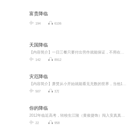
富贵降临
194
6106
天国降临
【内容简介】一日三餐只要付出劳作就能保证，不用在担心怪物和敌人是否会来掠劫之中惶惶，能够以负担得起的价钱在市场中买到各种衣食住行用品，有一个出门在外可以保证自己安全的身份，有一个让匪徒和强盗退避的国家……对于埃拉西亚的众生来说，这样的国...
142
8912
灾厄降临
【内容简介】萧焚从小开始就能看见无数的世界，当他18岁时，通往其它世界的大门终于在一个无足轻重的早上，被他推开。盘旋在君士坦丁堡上空的巨龙，逡巡于雾都伦敦街头的人造怪物，徘徊在纽约废墟里的恶魔，振翅在东京街巷的告死乌鸦。这些历史中的历史，...
507
3万
你的降临
2012年临近高考，转校生江陵（黄俊捷饰）闯入安真真（尹蕊饰）的世界，手机意外连通了2024年的“老江”。安真真在“老江”的指引下接近少年江陵，试图干预未来，却引发闺蜜邱倩（黄昕越饰）的误解。看似离奇的相遇确将江陵和安真真的命运捆绑在了一起，在...
22
958