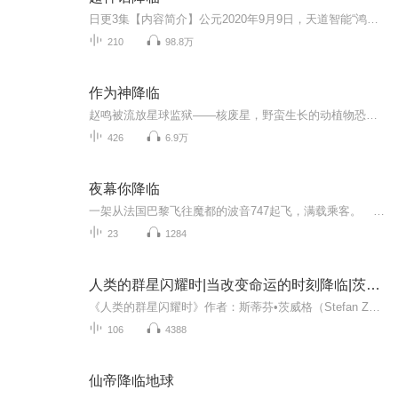
日更3集【内容简介】公元2020年9月9日，天道智能“鸿蒙”携《神话》来到地球，开启了神话修炼的时代。任何人都有资格进入神话世界进行修炼，成佛成圣，永生不朽。秦阳，重生而来，只为弥补缺憾，吐尽心中不平，快意恩仇，君临天下。【作者/主播简介】作者...
210
98.8万
作为神降临
赵鸣被流放星球监狱——核废星，野蛮生长的动植物恐怖凶险。拥有基因工程系统的他，却将这里视作天堂。整颗星球都是实验场。筛选物种，演化文明，基因进化，解放枷锁。一只红蚁威仪从容：“先有古蚁后有天！”一只金蝇振翅呼啸：“吾起东方称神皇，太阳之...
426
6.9万
夜幕你降临
一架从法国巴黎飞往魔都的波音747起飞，满载乘客。 经济舱中。 叶勋笑呵呵的看了看待了半年的城市，矗立在维纳河畔的埃菲尔铁塔逐渐缩小，即将变成蚂蚁。 他收回视线，看向窗外，虎目中闪过希冀之色。 手中把玩着一块深蓝色玉佩，温柔抚摸着。...
23
1284
人类的群星闪耀时|当改变命运的时刻降临|茨威格
《人类的群星闪耀时》作者：斯蒂芬•茨威格（Stefan Zweig，1881—1942），奥地利著名小说家，传记作家、诗人，被称为“历史上最好的传记作家”。一个真正的具有世界历史意义的时刻——一个人类的群星闪耀时刻出现以前，必然会有漫长的岁月无谓地流逝而去...
106
4388
仙帝降临地球