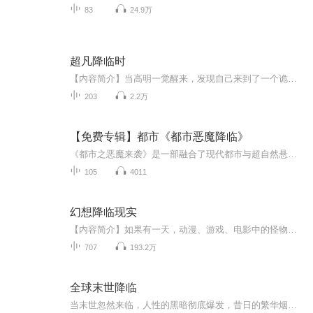
83
24.9万
超凡降临时
【内容简介】当高明一觉醒来，发现自己来到了一个诡异的地方时，他知道，有些不同寻常的事情，发生了。这里曾经是众神的伊甸园，是地狱魔鬼的深渊炼狱，是天庭正神的凌霄宝殿，也是十殿阎王的幽冥黄泉，是一，也是万，是神话，也是现实。但首先，要做的就...
203
2.2万
【免费专辑】都市《都市恶魔降临》
《都市之恶魔来袭》是一部融合了现代都市与超自然悬疑元素的小说，讲述普通市民意外卷入恶魔阴谋，逐渐揭开都市中隐藏的超自然力量，并与恶魔展开较量的故事。主角在逆境中不断成长，最终成为守护都市安宁的关键人物。
105
4011
幻想降临现实
【内容简介】如果有一天，动漫、游戏、电影中的怪物，降临到了现实中……【作者/主播简介】作者：宝可梦，网络小说作家。主播：爸爸的故事汇。【购买须知】1、部分集数可免费试听，具体以专辑播放页为准。2、版权归原作者所有，严禁翻录成任何形式，严禁在...
707
193.2万
全球末世降临
当末世忽然来临，人性的黑暗彻底爆发，昔日的繁华烟消云散。