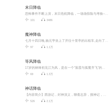
末日降临
恐怖事件不断上演，末日危机降临，一场场惊险与考验-----欢迎关注主播微信公众号《文娱新星系》 解锁更多新领域 新动态主播不光做音频，还有更多你意想不到的业务奥
101
3486
魔神降临
七月十四日晚,杨元亨坐上了开往十里亭的出租车,走向了独属于他的故事,一个层层谜团的故事。
97
1.1万
等风降临
17岁的林绛初见江为风，是在一个“落霞与孤鹜齐飞”的黄昏。 他是肆意生长的野草，而她是一株温室的花，漫长的暗恋就此展开。 她只敢用38.6℃的ID给他点歌，远远旁观，偷偷想念。 毕业来临，彼此没有一句告别，他们各自去往不同的城市。 收拾东西的时候，...
69
1.3万
神话降临
【内容简介】西游记，封神演义，聊斋志异，搜神记，山海经……这些古老的神魔传记，原来竟然是某些神魔世界，与现实世界发生接触时被人留下的零星记载。邵阳，从一个普通学生，逐步接触到一个个神魔世界，探索隐秘时光之中的历史，挖掘背后真相，逐渐成长...
526
2.1万