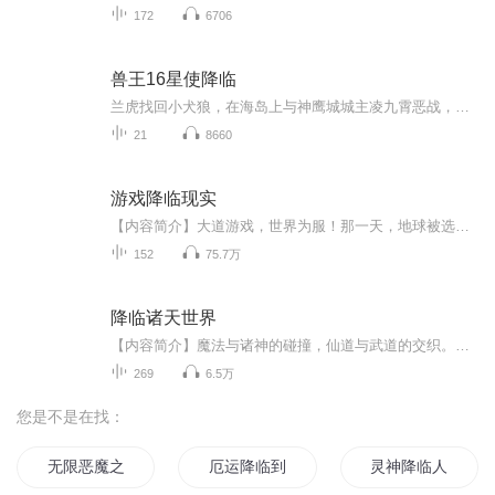
172
6706
兽王16星使降临
兰虎找回小犬狼，在海岛上与神鹰城城主凌九霄恶战，最终两败俱伤。兰虎回到了桃花源养伤，并去拜见神兽贪狼。兰虎从贪狼那里看到当日贪狼与鲲鹏大战以及火鸦逃离地球时的影像，他震惊于神兽的强大，心中十分向往，但是以人类的血肉之躯难以达到神兽的程度...
21
8660
游戏降临现实
【内容简介】大道游戏，世界为服！那一天，地球被选为游戏的‘新服’，随之而降临的是带着无尽杀戮的恐怖怪物，现代文明数日间被摧毁，全人类遭遇灭族危机。只有接受新的游戏时代，人们才能凭借从游戏中获取的力量去翻身反抗。而郜昂，则是那比较幸运的一...
152
75.7万
降临诸天世界
【内容简介】魔法与诸神的碰撞，仙道与武道的交织。在这无尽的世界中，便有无尽的可能，降临，降临，降临......见证与征服。【作者/主播简介】作者：龙升云霄，网络小说作家。主播：四时欢喜【购买须知】1、部分集数可免费试听，具体以专辑播放页为准。2、...
269
6.5万
您是不是在找：
无限恶魔之降临
厄运降临到我身边
灵神降临人间