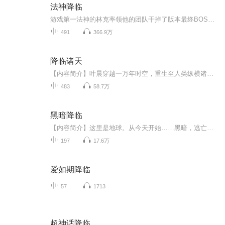
法神降临
游戏第一法神的林克率领他的团队干掉了版本最终BOSS深渊领主诺萨玛斯，出现了一个游戏CG。CG非常简陋，无穷无尽的虚空，虚空中一个自称是光辉之主的黯淡光球。“林克，你愿意拯救黑暗笼罩的费罗曼大陆吗？”光辉之主问。这么高大上、伟光正的任务，现实里...
491
366.9万
降临诸天
【内容简介】叶晨穿越一万年时空，重生至人类纵横诸天万界的大降临时代，借助随同穿越的属性加点异能，纵横诸天万界。【作者/主播简介】作者：三丈红尘，网络小说作家。主播：DJ萧然【购买须知】1、本作品为付费有声书，前40集为免费试听，购买成功后，即...
483
58.7万
黑暗降临
【内容简介】这里是地球。从今天开始……黑暗，逃亡，灾难，瘟疫，病毒，甚至于魔鬼……这些都将是地球的主旋律。人类？勉强苟活，将变成一种奢望！但是，或许有可能，你会由一名普通学生，变成魔法师；亦或者，你本来是个待业青年，但你有可能成为一名战...
197
17.6万
爱如期降临
57
1713
超神话降临