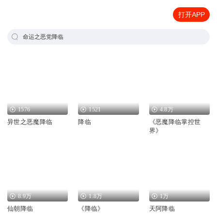
打开APP
命运之恶党降临
1576
1521
4.8万
异世之恶魔降临
降临
《恶魔降临掌控世
界》
8.9万
1.8万
1万
仙朝降临
《降临》
天阿降临