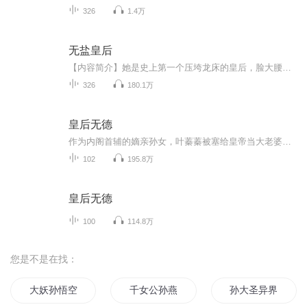
326
1.4万
无盐皇后
【内容简介】她是史上第一个压垮龙床的皇后，脸大腰圆大象腿……一代特工认栽了！于是守卫森严的皇家后院响起了不协调的声音：左三圈又三圈，换个姿势再来一遍……什么？各国皇帝都想来看她？【作者/主播简介】作者：五丫头，网络小说作家。主播：朝雪_猪...
326
180.1万
皇后无德
作为内阁首辅的嫡亲孙女，叶蓁蓁被塞给皇帝当大老婆。 早就看你不顺眼了！这是双方的心声。 从此，给皇帝添堵就成为皇后的日常工作之一。 总之这就是两个高智商低情商的二货凑一块磕磕绊绊过日子的故事。男主：纪无咎 女主：叶蓁蓁（共102章，含4章番外）
102
195.8万
皇后无德
100
114.8万
您是不是在找：
大妖孙悟空
千女公孙燕
孙大圣异界重修记