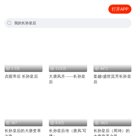
打开APP
我的长孙皇后
1.5万
12.6万
4472
贞观帝后 长孙皇后
大唐风月——长孙皇
姜越Ⅰ盛世流芳长孙皇
后
后
367
8.8万
1825
长孙皇后的大唐变革
长孙皇后传（唐风 写
长孙皇后（周琦）的