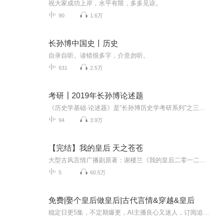
祝大家成功上岸，水平有限，多多见谅。
90
1.6万
长孙博中国史丨历史
自录自听。读错很多字，介意勿听。
631
2.5万
考研┃2019年长孙博论述题
《历史学基础·论述题》是“长孙博历史学考研系列”之三，是专门指导全国硕士研究生入学考试历史学基础科目的必考题型——论述题的辅导书。在研究统考前30余所重点高校历史学考研真题、2007—2018年历史学统考真题和2013—2018年50多所自主命题高校真题的基础上，以shou创的“层次法”编写而成。 2019年版《历史学基础·论述题》相较于2018年版做了较大幅度的修改，新解析论述题200多个，增加真题论述题来源900多道，全书的修订率高达35%。与普通辅导资料相比，本书...
94
3.9万
【完结】我的皇后 天之苍苍
大型古风言情广播剧原著：谢楼兰《我的皇后二零一二》改编自前传《天之苍苍》策、编、导、后期——云隐
5
60.5万
免费|娶个皇后做皇后|古代言情&穿越&皇后
稳定日更5集，不定期爆更，AI主播良心又迷人，订阅追更不迷路！ 【内容简介】 一穿越就是个皇后，她美滋滋的正想要作威作福，结果一场宫斗，皇上成了除下囚，她正叹息着还没享受到宠冠六宫的福，新皇上一道圣旨，她又成了新朝的皇后…… 【作者介绍...