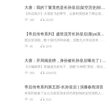
大唐：我的丫鬟竟然是长孙皇后|架空历史|轻小说|AI专辑
【作品简介】大雪纷飞的季节，云家村突然来了两位美丽的女子。“这看门的狗都有肉吃，此村一定不简单！”进入庄园以后，长孙皇后才发现，不简单的还在后面。大碗喝酒，大口吃牛肉。冰天雪地的季节，还有绿莹莹的青菜。“李二，弑兄逼父，实在不是个东西，...
160
22.8万
【帝后传奇系列】盛世流芳长孙皇后|葱ya演播及制作
西汉至清朝，数十朝代2000余载，历数九大帝后传奇，看尽千古巾帼之姿，还原宫斗真实历史，展现宫廷生活原形。“帝后传奇”，遍历家国情仇，尽览女人心计，敬请品鉴。 盛世流芳的长孙皇后，从纯情少女蜕变成威严女王。波澜起伏、惊心动魄的成长路上，支撑她...
45
2279
大唐：开局揭皇榜，身份被长孙皇后曝光了 | 魂穿盛唐
【小编推荐】穿越成为皇长子，觉醒“大神医”系统，医出一个大唐盛世！作者：鲜榨果汁，著名作家；男播：东门，诺声文化高年级组成员，四川传媒学院播音与主持艺术系毕业，从事电视主持，记者采访，节目配音编辑，三年有声行业从业经历。女播：阿桑，诺声...
253
1218.5万
帝后传奇系列第五部-长孙皇后 | 演播春雨清音
本系列收集了从公元前至清末历代有影响的女性强权人物。本部是其中之5：长孙皇后。本书从长孙皇后的家族写起，贯穿了长孙皇后一生的轨迹，嫁入李府、当上秦王妃、参与玄武门兵变、以德服人管理后宫、盛装谏言唐太宗……透过历史的风尘，我们仍然可以感受到...
43
2121