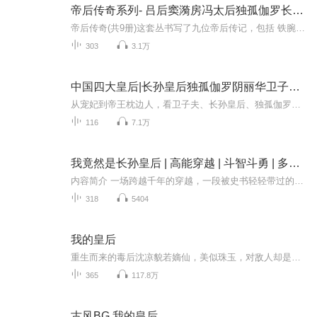
帝后传奇系列- 吕后窦漪房冯太后独孤伽罗长孙皇后武则天孝庄慈禧| 古代皇后传奇
帝后传奇(共9册)这套丛书写了九位帝后传记，包括 铁腕柔情—吕太后，独断朝纲—窦漪房，彪炳千秋冯太后，睿智贤德—独孤伽罗，盛世流芳—长孙皇后，一代天骄武则天，巾帼豪杰萧太后，旷世奇才孝庄太后 风华绝代—慈禧太后。前言纵观中国历史，女政治家寥若...
303
3.1万
中国四大皇后|长孙皇后独孤伽罗阴丽华卫子夫|大女主的宫廷智慧，一部听得上瘾的后宫史诗
从宠妃到帝王枕边人，看卫子夫、长孙皇后、独孤伽罗、阴丽华如何改写王朝剧本！汉武帝的"灰姑娘"卫子夫唐太宗的"完美贤后"长孙皇后隋文帝的"铁血搭档"独孤伽罗光武帝的"白月光"阴丽华——她们是史书上的贤德典范，也是权力场上的致命玩家！深宫之中，柔情...
116
7.1万
我竟然是长孙皇后 | 高能穿越 | 斗智斗勇 | 多人有声剧
内容简介 一场跨越千年的穿越，一段被史书轻轻带过的传奇。现代女孩林微微，一觉醒来竟成了隋朝名将长孙晟之女——长孙无垢。她亲历玄武门之变，邂逅少年李世民，智斗褚遂良，周旋于权谋与情感之间。她不再是历史书上的“贤后”，而是一个有血有肉、敢爱...
318
5404
我的皇后
重生而来的毒后沈凉貌若嫡仙，美似珠玉，对敌人却是狠辣无比，拥有煞星祸胎之名。幼年即克死全家的清平王裴元冽俊美无疆，纨绔不羁，却掌十万铁甲卫，冷血无情。一个煞星祸胎，一个天命孤星，谁克谁怕是只有天知道。恭喜王爷，王妃是喜脉已经快两个月了。...
365
117.8万
古风BG 我的皇后