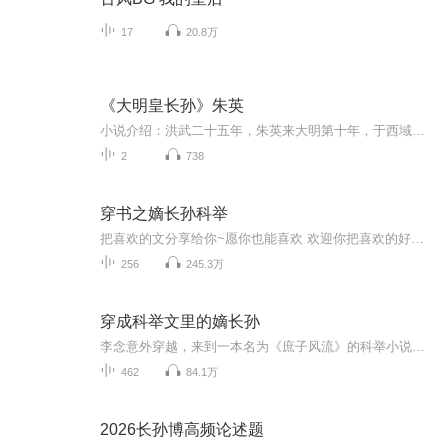
17
20.8万
《大明皇长孙》朱英
小说介绍：洪武二十五年，朱英来大明第十年，于西域创下偌大基业。 燕王府中，朱英和后世永乐大帝朱棣相谈正欢。【收听须知】1、《大明皇长孙》朱英2、由于音频节目更新的比较慢，如想快速阅读小说文字版的全部章节，请在微信中搜索公/众/号【毛毛虫文学】...
2
738
穿书之嫡长孙科举
把喜欢的文分享给你~愿你也能喜欢 欢迎你把喜欢的好文推荐给我哟~ （纯纯为爱发电，只是分享交流，不喜欢不乐意的可以不听哈，没必要勉强，不接受批评哈）
256
245.3万
穿成科举文里的嫡长孙
李念意外穿越，来到一本名为《庶子风流》的科举小说中，成为了伯爵府中的嫡长孙裴少淮。原来的男主裴少津，虽然是庶出之子，但他聪明绝顶，勤奋刻苦，屡屡在科举考试中崭露头角，最终夺得状元的桂冠，一时风光无限。而与之相对照的嫡长孙裴少淮，却是个纨...
462
84.1万
2026长孙博高频论述题