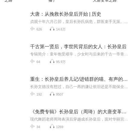
之路
播）
大唐变革之路
大唐：从挽救长孙皇后开始 | 历史
贞观十年六月己卯，皇后长孙氏病危，群医束手无策。恰在此时，隐居太白山的神医孙思邈回长安给新收的徒儿申请度牒。李世民大喜，请孙思邈入宫诊治。“神医，此病你能救否？”“不能，但我徒儿能。”“不知贵徒在哪里？”“他，就在宫外。”老书《文唐》二...
626
14.6万
千古第一贤后，李世民背后的女人：长孙皇后
专辑简介：童年饱受艰辛，少女时与后来的千古一帝青梅竹马。她用母仪天下的气度，享尽尊荣崇敬……她是谁？她是大唐最富盛名，被世人称为“盛世牡丹”的皇后——长孙皇后。她13岁嫁给李世民，36岁去世。23年里，不管李世民是什么身份，她至始至终是他的至...
64
95.9万
重生：长孙皇后养儿记/进错群的喵、有声的凌风等
长孙文德没有想过，自己一再的谦让依旧还是不能保全三个儿子。自己的退步，却将长孙氏逼入万丈深渊。李世民要成全自己的英明，却娶了自己的弟媳。而自己的儿子更是有样学样，居然让一个先皇的后妃成为了皇后。 李世民父子所做的一切，在长孙文德看来，都是...
192
9507
《免费专辑》长孙皇后（周琦）的大唐变革之路
现代舞蹈老师周琦表演后穿越成长孙皇后，面对华丽宫廷既迷茫又决心适应。她强忍虚弱学习礼仪，以现代自信与皇后威严震慑后宫，还向李世民提出革新人才选拔的建议。但此举触动世家大族利益，长孙无忌等人暗中筹谋，她将如何应对这场宫廷危机？
34
1269